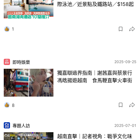
際泳池／近景點及鐵路站／$158起
1
即時娛樂
2025-09-25
獨嘉瞓過界指南｜謝茜嘉與蔡景行
馮皓揚遊越南 食馬鞭直擊火車街
8
專題人訪
2025-07-01
越南直擊｜記者視角︰戰爭文化味