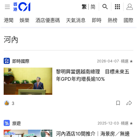
繁
|
简
港聞
娛樂
酒店優惠碼
天氣消息
即時
熱榜
國際
河內
即時國際
2026-04-07
精選 ★
黎明興當選越南總理 目標未來五
年GPD年均增長逾10%
3
旅遊
2025-12-03
精選 ★
河內酒店10間推介｜海景房／無邊