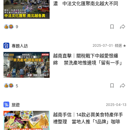
濃 中法文化匯聚南北越大不同
9
專題人訪
2025-07-01
精選 ★
越南直擊｜關稅戰下中越愛恨纏
綿 禁洗產地惟邊境「留有一手」
5
旅遊
2025-04-13
越南手信｜14款必買美食特產伴手
禮整理 當地人推「1品牌」咖啡