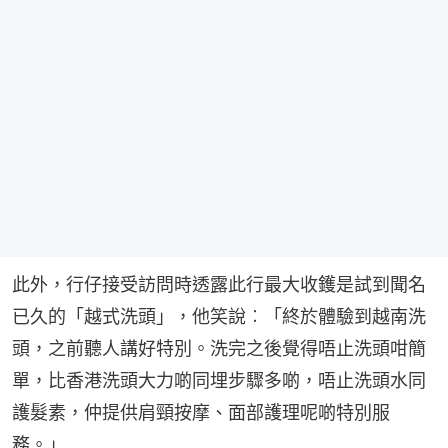
此外，行仔接受訪問時透露此行最大收鑊是試到聞名
已久的「越式洗頭」，他笑說︰「終於體驗到越南洗
頭，之前聽人講好特別。洗完之後覺得唔止洗頭咁簡
單，比香港洗頭大力啲同埋步驟多啲，唔止洗頭水同
護髮素，仲提供肩頸按摩、面部護理呢啲特別服
務。」