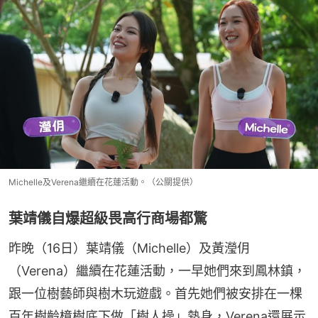
Michelle及Verena繼續在花蓮活動。（公關提供）
葉靖儀自爆超級畏高行商場都驚
昨晚（16日）葉靖儀（Michelle）及黃瀅仴
（Verena）繼續在花蓮活動，一早她們來到鳳林鎮，
跟一位樹藝師與樹木玩遊戲。首先她們被安排在一棵
百年樹齡樟樹底下做「樹人操」熱身，Verena還展示