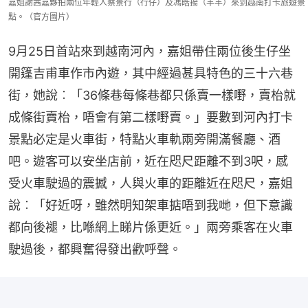
嘉姐謝茜嘉夥拍兩位年輕人蔡景行（行仔）及馮皓揚（羊羊）來到越南打卡旅遊景
點。（官方圖片）
9月25日首站來到越南河內，嘉姐帶住兩位後生仔坐
開篷吉甫車作市內遊，其中經過甚具特色的三十六巷
街，她說︰「36條巷每條巷都只係賣一樣嘢，賣枱就
成條街賣枱，唔會有第二樣嘢賣。」要數到河內打卡
景點必定是火車街，特點火車軌兩旁開滿餐廳、酒
吧。遊客可以安坐店前，近在咫尺距離不到3呎，感
受火車駛過的震撼，人與火車的距離近在咫尺，嘉姐
說︰「好近呀，雖然明知架車掂唔到我哋，但下意識
都向後褪，比喺網上睇片係更近。」兩旁乘客在火車
駛過後，都興奮得發出歡呼聲。