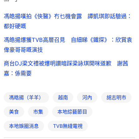
馮皓揚嘆拍《俠醫》冇乜機會露 譚凱琪即話驗過：
都好硬嘅
馮皓揚爆獲TVB高層召見 自細睇《鐵探》：欣賞袁
偉豪哥哥嘅演技
商台DJ梁文禮被爆明讚暗踩梁詠琪開咪道歉 謝茜
嘉：係需要
馮皓揚（羊羊）
越南
河內
胡志明市
美食
市集
本地綜藝節目
本地娛圈消息
TVB無綫電視