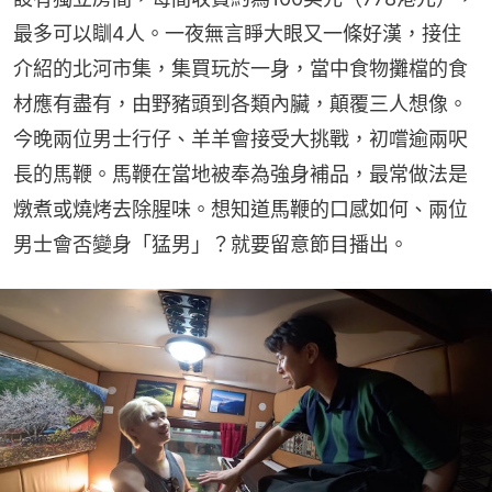
最多可以瞓4人。一夜無言睜大眼又一條好漢，接住
介紹的北河市集，集買玩於一身，當中食物攤檔的食
材應有盡有，由野豬頭到各類內臟，顛覆三人想像。
今晚兩位男士行仔、羊羊會接受大挑戰，初嚐逾兩呎
長的馬鞭。馬鞭在當地被奉為強身補品，最常做法是
燉煮或燒烤去除腥味。想知道馬鞭的口感如何、兩位
男士會否變身「猛男」？就要留意節目播出。