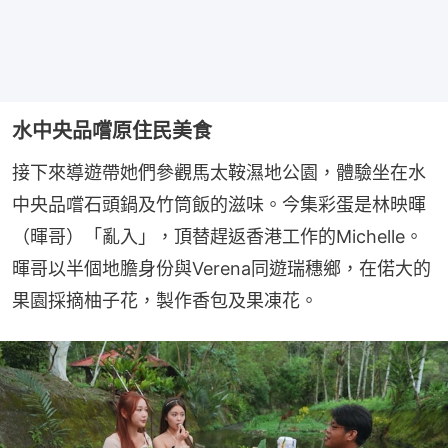
水中央品嚐原住民美食
接下來導遊帶她們參觀馬太鞍濕地公園，體驗坐在水
中央品嚐石頭鍋及竹筒飯的滋味。今集彩蛋是林映暉
（暉哥）「亂入」，頂替趕返香港工作的Michelle。
暉哥以半個地膽身份與Verena同遊瑞穗鄉，在偌大的
果園採摘柚子花，製作香包及果凍花。