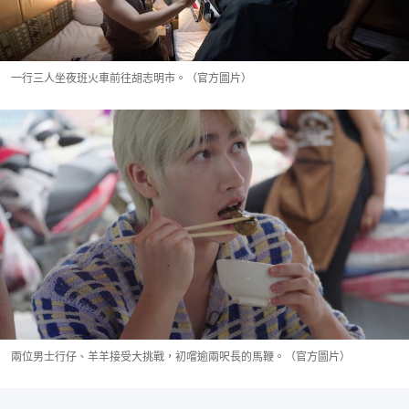
一行三人坐夜班火車前往胡志明市。（官方圖片）
兩位男士行仔、羊羊接受大挑戰，初嚐逾兩呎長的馬鞭。（官方圖片）