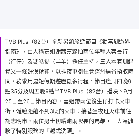
TVB Plus（82台）全新另類旅遊節目《獨嘉瞓過界
指南》，由人稱嘉姐謝茜嘉夥拍兩位年輕人蔡景行
（行仔）及馮皓揚（羊羊）擔任主持，三人本着瞓醒
覺又一條好漢精神，以捱夜車瞓住覺穿州過省換取時
間，務求用最短假期遊歷最多行程。節目逢周四晚9
點35分及周五晚9點半TVB Plus（82台）播映。9月
25日至26日節目內容，嘉姐帶兩位後生仔打卡火車
街，體驗距離不到3呎的火車；接著坐夜班火車前往
胡志明市，兩位男士初嚐逾兩呎長的馬鞭，三人還體
驗了特別服務的「越式洗頭」。