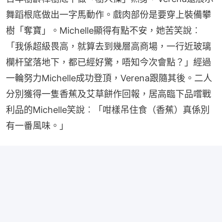
舞蹈根底做出一字馬動作。戲肉部份是要穿上裝備攀
樹「奪寶」。Michelle顯得有點不安，她苦笑說︰
「我係超級畏高，就算去到幾層高商場，一行近玻璃
欄杆望落地下，都已經好驚，唔知今次會點？」經過
一輪努力Michelle成功登頂，Verena跟隨其後。二人
分別獲得一隻香蕉及艾草餅作回報，居高臨下品嚐戰
利品的Michelle笑說︰「咁樣吊住食（香蕉）真係別
有一番風味。」