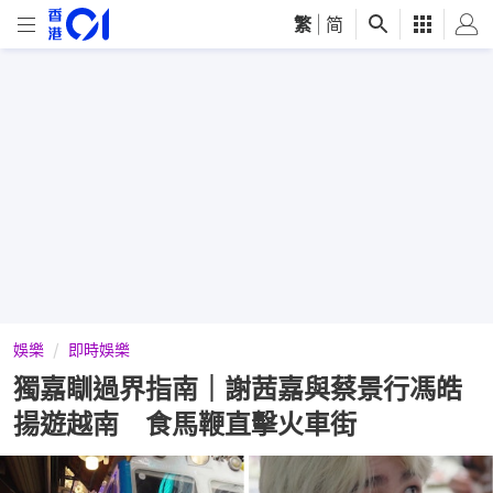
繁
|
简
娛樂
即時娛樂
獨嘉瞓過界指南｜謝茜嘉與蔡景行馮皓
揚遊越南 食馬鞭直擊火車街