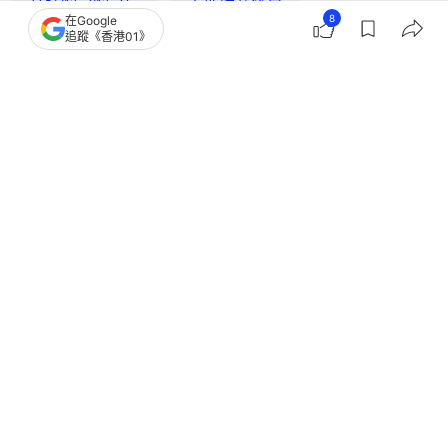
林映暉（暉哥）
本地綜藝節目
8
在Google
追蹤《香港01》
TVB無綫電視
3
0
0
0
0
娛樂
即時娛樂
朱智賢與閨蜜越南旅行大曬靚相 情斷
謝東閔後走出分手陰霾