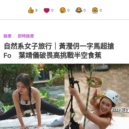
8
0
0
0
0
娛樂
即時娛樂
自然系女子旅行｜黃瀅仴一字馬超搶
Fo 葉靖儀破畏高挑戰半空食蕉