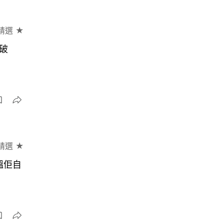
精選 ★
破
精選 ★
搵佢自