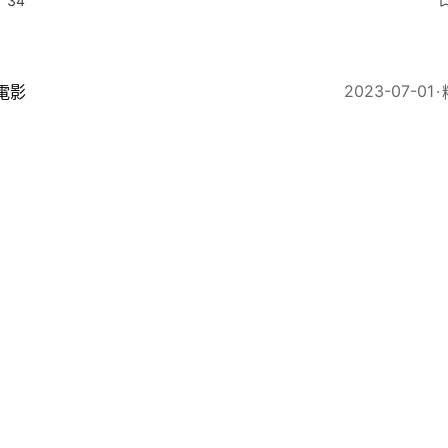
34
2023-07-01
電影
潤發《辣手神探》名場面冇威也 硬扯落樓︰所以之後寒
18
2023-07-01
電影
叫我賭神｜周潤發跑勻油尖旺謝票 遇日韓粉絲大騷外語