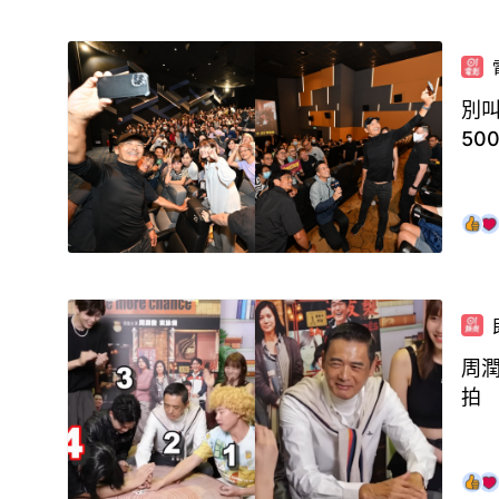
別
50
周潤
拍