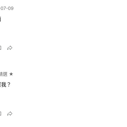
-07-09
面
精選 ★
緊我？