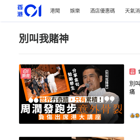
港聞
娛樂
酒店優惠碼
天氣消
別叫我賭神
別
痛