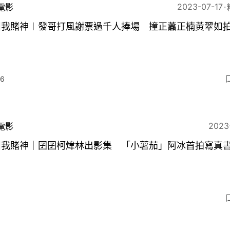
2023-07-17
電影
叫我賭神︱發哥打風謝票過千人捧場 撞正蕭正楠黃翠如
6
2023
電影
叫我賭神｜囝囝柯煒林出影集 「小薯茄」阿冰首拍寫真