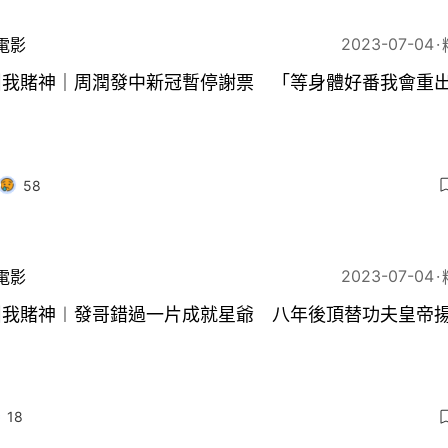
2023-07-04
電影
叫我賭神｜周潤發中新冠暫停謝票 「等身體好番我會重
」
58
2023-07-04
電影
叫我賭神︱發哥錯過一片成就星爺 八年後頂替功夫皇帝
18