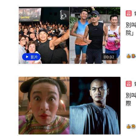
別
院
00:32
影片
別
際