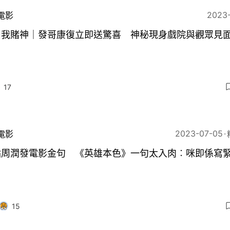
2023
電影
叫我賭神｜發哥康復立即送驚喜 神秘現身戲院與觀眾見
17
2023-07-05
電影
點周潤發電影金句 《英雄本色》一句太入肉︰咪即係寫
15