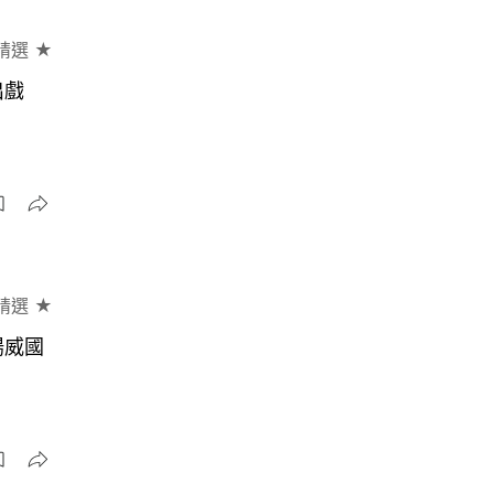
精選 ★
出戲
精選 ★
揚威國