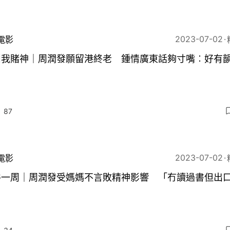
2023-07-02
電影
叫我賭神｜周潤發願留港終老 鍾情廣東話夠寸嘴︰好有
87
2023-07-02
電影
谷一周｜周潤發受媽媽不言敗精神影響 「冇讀過書但出
」