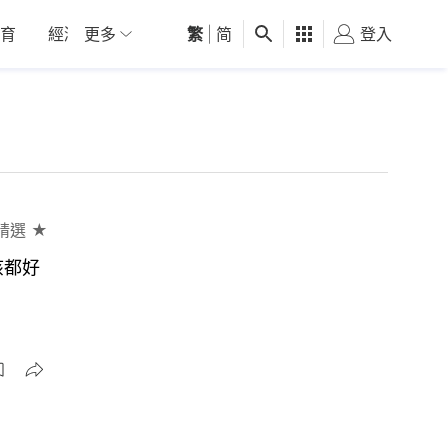
育
經濟
更多
01深圳
繁
觀點
|
简
健康
好食玩飛
登入
女
精選 ★
咳都好