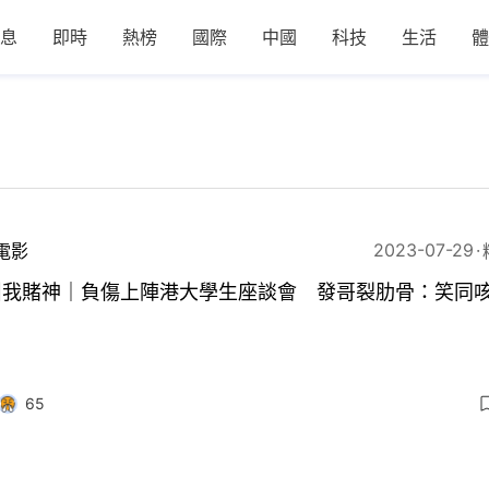
息
即時
熱榜
國際
中國
科技
生活
體
2023-07-29
電影
叫我賭神｜負傷上陣港大學生座談會 發哥裂肋骨：笑同
65