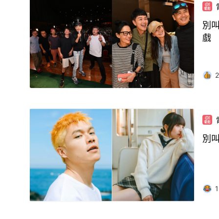
別
戲
2
別
1