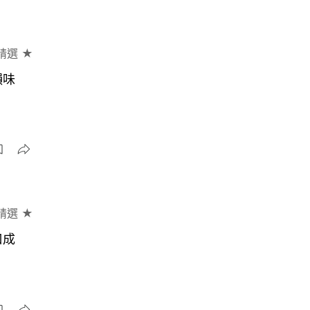
精選 ★
韻味
精選 ★
口成