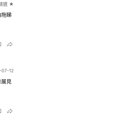
精選 ★
拍拖睇
-07-12
書展見