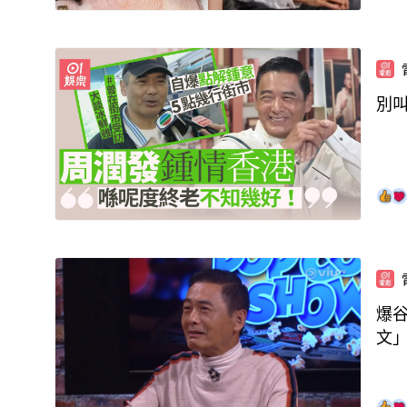
別
爆
文