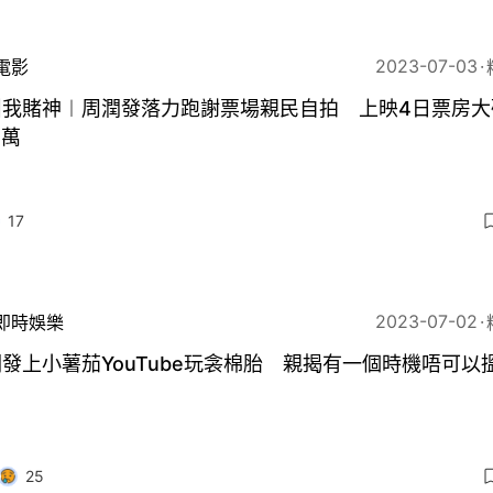
2023-07-03
電影
叫我賭神︱周潤發落力跑謝票場親民自拍 上映4日票房大
0萬
17
2023-07-02
即時娛樂
發上小薯茄YouTube玩衾棉胎 親揭有一個時機唔可以
25