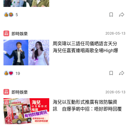
5
即時娛樂
2026-05-13
周奕瑋以三語任司儀晒語言天分
海兒任嘉賓連唱兩歌全場High爆
19
即時娛樂
2026-05-13
海兒以互動形式推廣有效防騙資
訊 自爆爭啲中招：唔好即時回覆