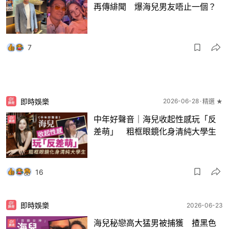
再傳緋聞 爆海兒男友唔止一個？
7
即時娛樂
2026-06-28
精選 ★
中年好聲音｜海兒收起性感玩「反
差萌」 粗框眼鏡化身清純大學生
16
即時娛樂
2026-06-23
海兒秘戀高大猛男被捕獲 揸黑色