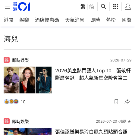
繁
|
简
港聞
娛樂
酒店優惠碼
天氣消息
即時
熱榜
國際
海兒
即時娛樂
2026-07-29
2026英皇熱門藝人Top 10 張敬軒
斷層奪冠 超人氣新星空降奪第二
10
即時娛樂
2026-07-20
精選 ★
張佳添送樂易玲白鳳丸頭貼頭合照