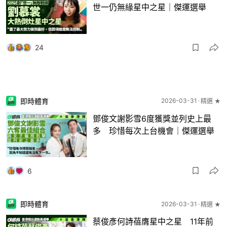
世一仍無緣星中之星｜傑運選舉
24
即時體育
2026-03-31
精選 ★
鄧俊文謝影雪6度獲獎並列史上最
多 珍惜每次上台機會｜傑運選舉
6
即時體育
2026-03-31
精選 ★
蔡俊彥何詩蓓膺星中之星 11年前