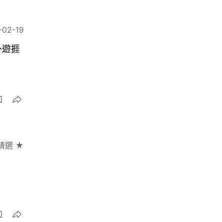
-02-19
外遊捱
精選 ★