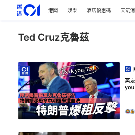
港聞
娛樂
酒店優惠碼
天氣消
Ted Cruz克魯茲
黨友
you