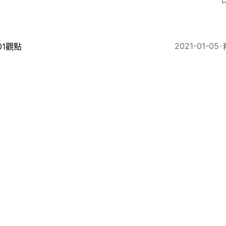
3
2021-01-05
01觀點
朗普為求翻盤的終極一搏 美國政治體制要重拾公信力
21
2020-12-19
政情
香港自由法案》參議院觸礁 朱牧民稱失望 梁振英：國