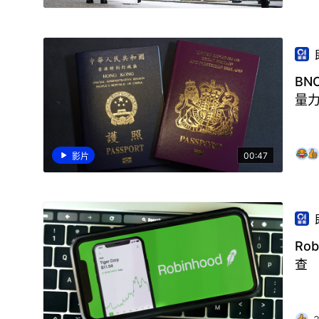
BN
量
00:47
影片
Ro
查