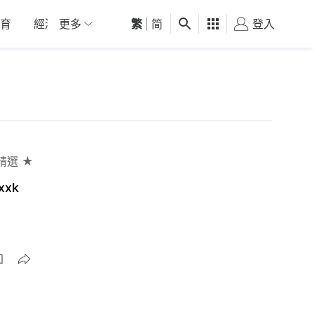
育
經濟
更多
01深圳
繁
觀點
|
简
健康
好食玩飛
登入
女
精選 ★
xk