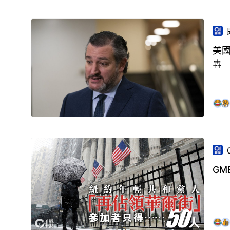
美
轟
G