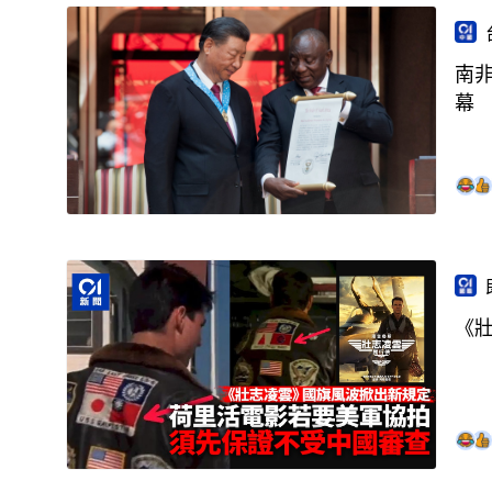
南
幕
《