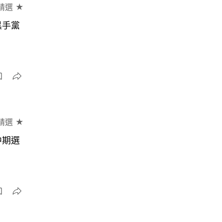
精選 ★
黑手黨
精選 ★
中期選