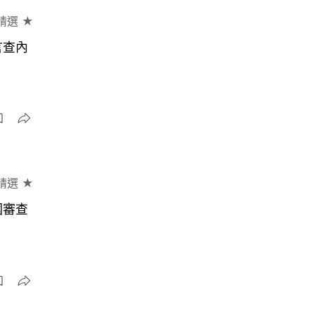
精選 ★
言查內
精選 ★
國審查