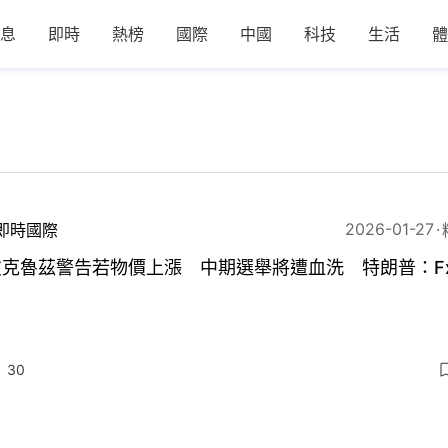
息
即時
熱榜
國際
中國
科技
生活
體
2026-01-27
即時國際
克魯茲警告若物價上漲 中期選舉將遭血洗 特朗普：Fx
30