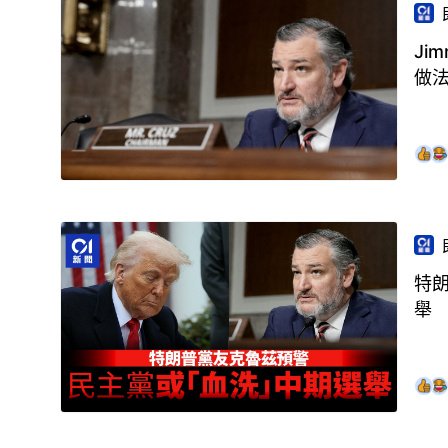
Ji
做
特
舉