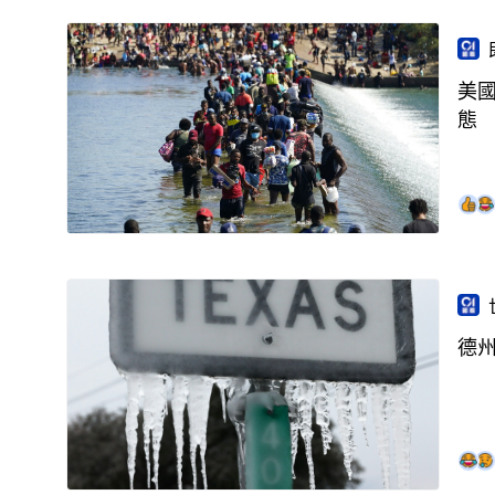
美
態
德