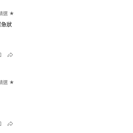
精選 ★
緊急狀
精選 ★