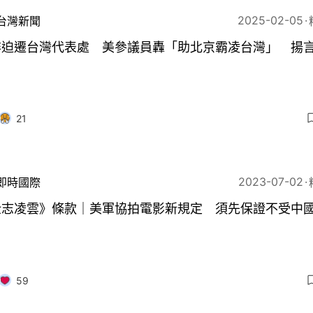
2025-02-05
台灣新聞
非迫遷台灣代表處 美參議員轟「助北京霸凌台灣」 揚
21
2023-07-02
即時國際
壯志凌雲》條款｜美軍協拍電影新規定 須先保證不受中
59