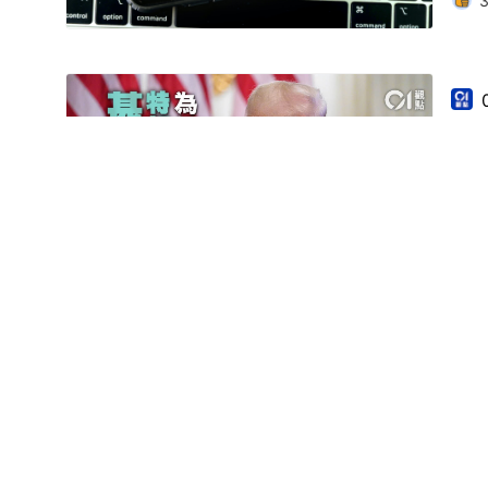
特
《
稚