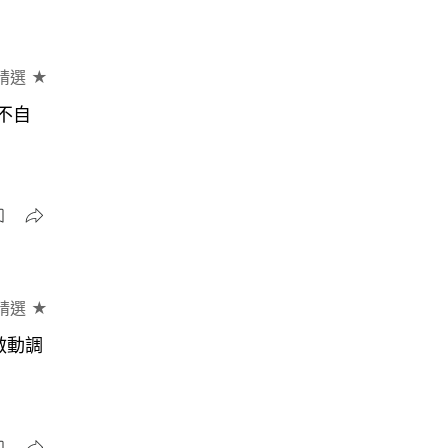
精選 ★
不自
精選 ★
啟動調