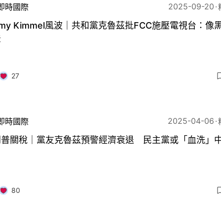
2025-09-20
即時國際
mmy Kimmel風波｜共和黨克魯茲批FCC施壓電視台：像
法
27
2025-04-06
即時國際
朗普關稅｜黨友克魯茲預警經濟衰退 民主黨或「血洗」
80