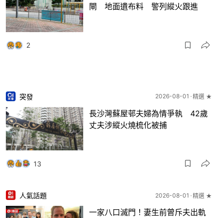
閘 地面遺布料 警列縱火跟進
2
突發
2026-08-01
精選 ★
長沙灣蘇屋邨夫婦為情爭執 42歲
丈夫涉縱火燒梳化被捕
13
人氣話題
2026-08-01
精選 ★
一家八口滅門！妻生前曾斥夫出軌