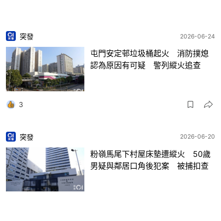
突發
2026-06-24
屯門安定邨垃圾桶起火 消防撲熄
認為原因有可疑 警列縱火追查
3
突發
2026-06-20
粉嶺馬尾下村屋床墊遭縱火 50歲
男疑與鄰居口角後犯案 被捕扣查
4