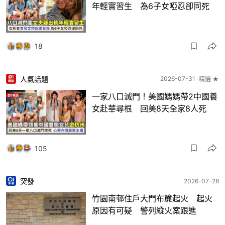
年輕實習生 為6子女啞忍卻同死
18
人氣話題
2026-07-31
精選 ★
一家八口滅門！美國媽媽帶2中國養
女赴華尋根 回美8天全家8人死
105
突發
2026-07-28
竹園南邨住戶大門布簾起火 起火
原因有可疑 警列縱火案跟進