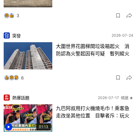
3
突發
2026-07-24
大圍世界花園梯間垃圾箱起火 消
防認為火警起因有可疑 暫列縱火
6
熱爆話題
2026-07-17
精選 ★
九巴阿叔用打火機燒毛巾！乘客急
走改坐其他位置 目擊者斥：玩火
01:13