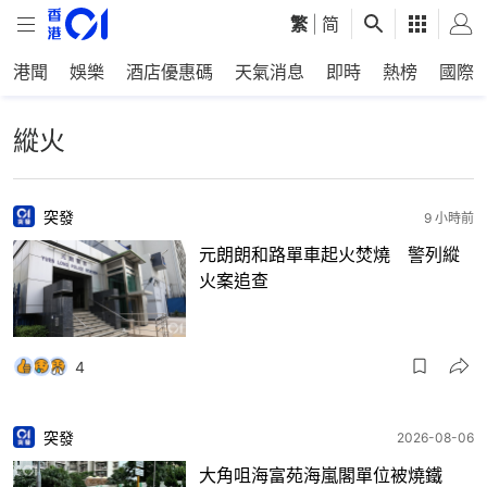
繁
|
简
港聞
娛樂
酒店優惠碼
天氣消息
即時
熱榜
國際
縱火
突發
9 小時前
元朗朗和路單車起火焚燒 警列縱
火案追查
4
突發
2026-08-06
大角咀海富苑海嵐閣單位被燒鐵