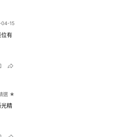
-04-15
座位有
精選 ★
新光精