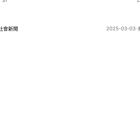
31
2025-03-03
社會新聞
光戲院結業．全程重溫｜尾場觀眾不捨離開 李居明謝幕
45
2025-03-03
社會新聞
光戲院結業｜最後一夜全院滿人 黃夏蕙：最後「朋友」