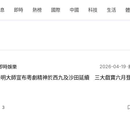
息
即時
熱榜
國際
中國
科技
生活
體
2026-04-19
即時娛樂
居明大師宣布粵劇精神於西九及沙田延續 三大戲寶六月
3