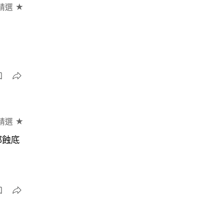
精選 ★
精選 ★
都蝕底