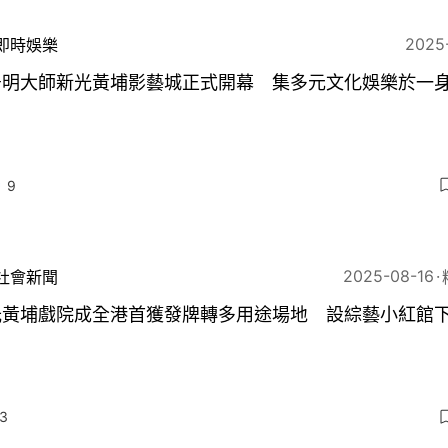
2025
即時娛樂
居明大師新光黃埔影藝城正式開幕 集多元文化娛樂於一
9
2025-08-16
社會新聞
光黃埔戲院成全港首獲發牌轉多用途場地 設綜藝小紅館
3