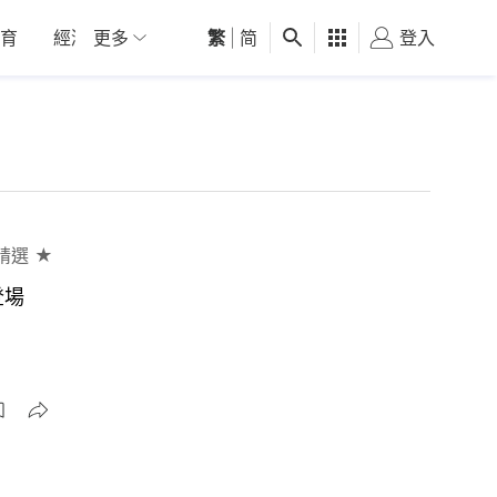
育
經濟
更多
01深圳
繁
觀點
|
简
健康
好食玩飛
登入
女
精選 ★
登場