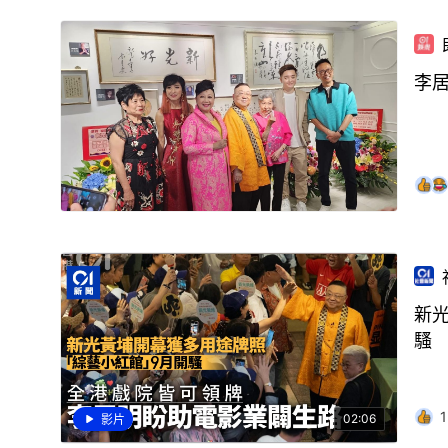
李
新
騷
1
02:06
影片