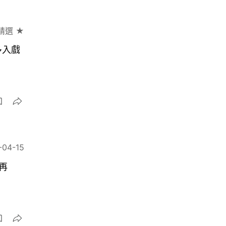
精選 ★
多入戲
-04-15
再