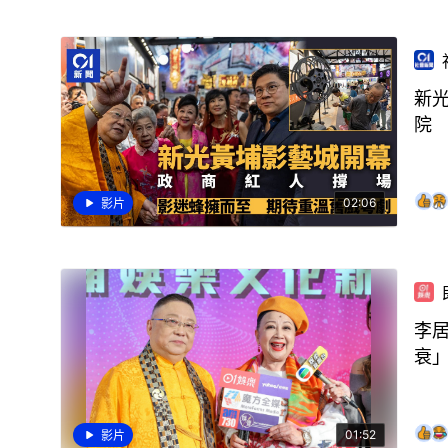
新
院
02:06
影片
李
衰
01:52
影片