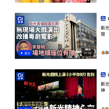
新
限
01:36
影片
新
神