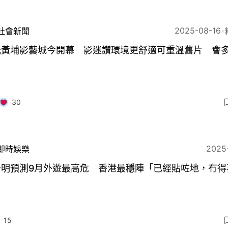
2025-08-16
社會新聞
光黃埔影藝城今開幕 影迷讚環境更舒適可重溫舊片 會
30
2025
即時娛樂
居明預測9月外遊最高危 香港最穩陣「已經貼咗地，冇得
」
15