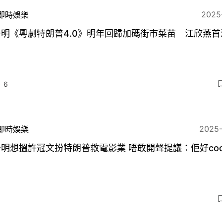
2025
即時娛樂
明《粵劇特朗普4.0》明年回歸加碼街市菜苗 江欣燕首
6
2025
即時娛樂
李居明想搵許冠文扮特朗普救電影業 唔敢開聲提議：佢好co