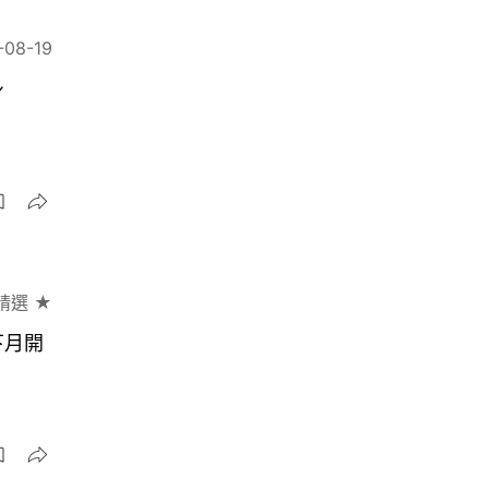
-08-19
身
精選 ★
下月開