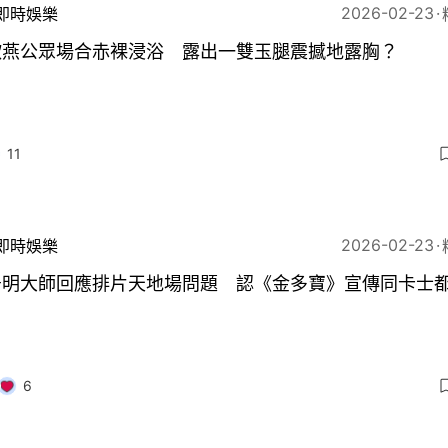
2026-02-23
即時娛樂
欣燕公眾場合赤裸浸浴 露出一雙玉腿震撼地露胸？
11
2026-02-23
即時娛樂
居明大師回應排片天地場問題 認《金多寶》宣傳同卡士
6