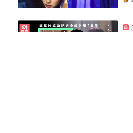
霎
排
TV