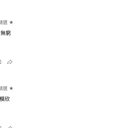
精選 ★
愛無窮
精選 ★
倒模欣