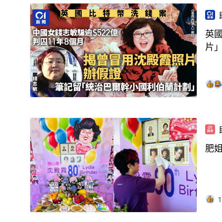
英國
片
肥
1