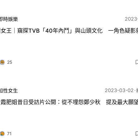
2023
即時娛樂
女王｜窺探TVB「40年內鬥」與山頭文化 一角色疑影
25
2023-03-02
知性女生
殿霞肥姐昔日受訪片公開：從不埋怨鄭少秋 提及最大願
71