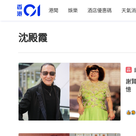
港聞
娛樂
酒店優惠碼
天氣消
沈殿霞
謝
憶