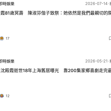
2026-07-14
即時娛樂
殿霞81歲冥壽 陳淑芬偕子致祭：她依然是我們最親切的
17
2026-05-21
即時娛樂
沈殿霞逝世18年上海舊居曝光 靠200集家鄉喜劇走完
12