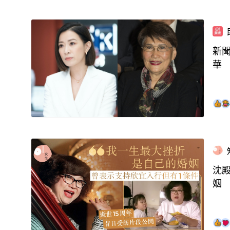
新聞
華
沈
姻