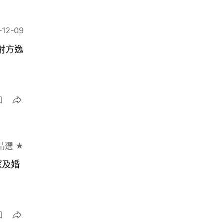
-12-09
射方逸
精選 ★
望及婚