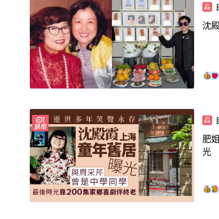
沈
肥姐
光