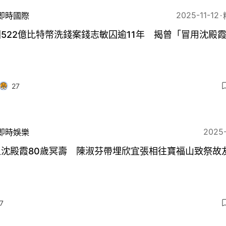
2025-11-12
即時國際
522億比特幣洗錢案錢志敏囚逾11年 揭曾「冒用沈殿
」
27
2025
即時娛樂
姐沈殿霞80歲冥壽 陳淑芬帶埋欣宜張相往寶福山致祭故
7