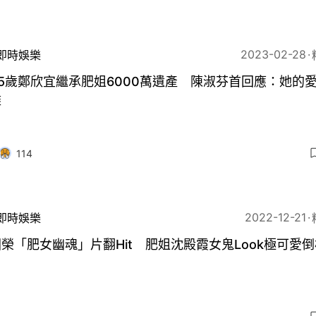
2023-02-28
即時娛樂
5歲鄭欣宜繼承肥姐6000萬遺產 陳淑芬首回應：她的
盡
114
2022-12-21
即時娛樂
榮「肥女幽魂」片翻Hit 肥姐沈殿霞女鬼Look極可愛