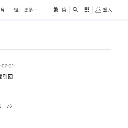
育
經濟
更多
01深圳
繁
觀點
|
简
健康
好食玩飛
登入
女
-07-21
面引回