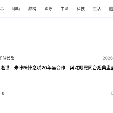
息
即時
熱榜
國際
中國
科技
生活
體
2026
即時娛樂
賢逝世｜朱咪咪悼念嘆20年無合作 與沈殿霞同台經典畫
8