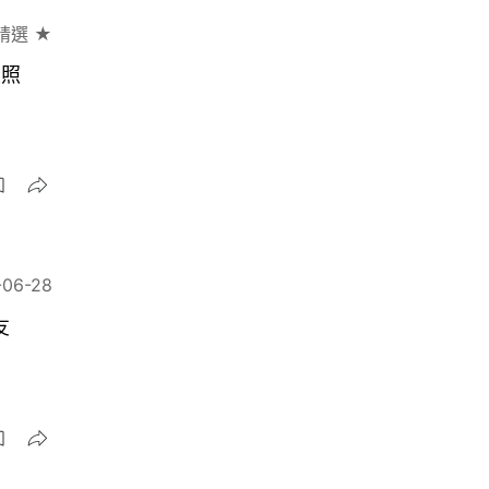
精選 ★
霞照
-06-28
友