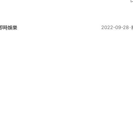
3
2022-09-28
即時娛樂
時再感動｜鄭裕玲憶肥姐沈殿霞專業舉動 笠垃圾袋擋雨
27
2022-09-26
即時娛樂
B台慶舊片翻HIT 阮兆祥做拱橋網友大讚：以前真係好