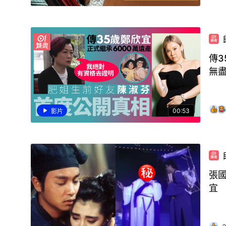
傳3
無
00:53
影片
張國
宜