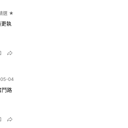
精選 ★
藝更執
-05-04
奮鬥路