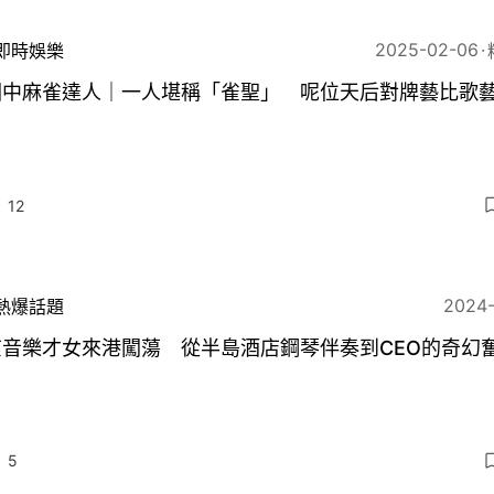
2025-02-06
即時娛樂
圈中麻雀達人｜一人堪稱「雀聖」 呢位天后對牌藝比歌
12
2024
熱爆話題
京音樂才女來港闖蕩 從半島酒店鋼琴伴奏到CEO的奇幻
5