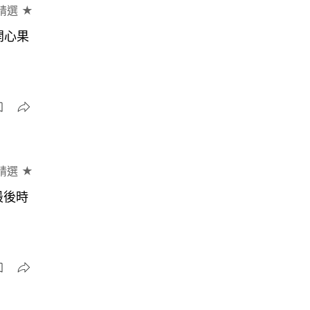
精選 ★
開心果
精選 ★
最後時