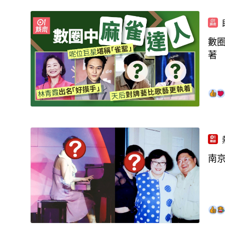
數
著
南