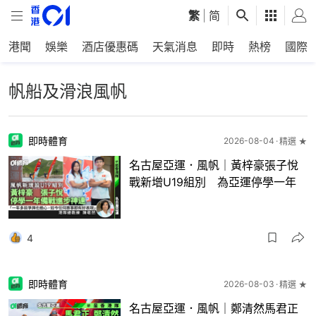
繁
|
简
港聞
娛樂
酒店優惠碼
天氣消息
即時
熱榜
國際
帆船及滑浪風帆
即時體育
2026-08-04
精選 ★
名古屋亞運．風帆｜黃梓豪張子悅
戰新增U19組別 為亞運停學一年
4
即時體育
2026-08-03
精選 ★
名古屋亞運．風帆｜鄭清然馬君正