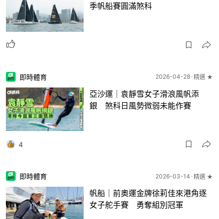
季帆船賽圓滿煞科
即時體育
2026-04-28
精選 ★
亞沙運｜袁靜雪女子滑浪風帆添
銀 煞科日風勢微弱未能作賽
4
即時體育
2026-03-14
精選 ★
帆船｜前奧運金牌徐莉佳來港角逐
女子舵手賽 勇奪組別冠軍