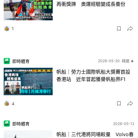
再衝獎牌 奧運經驗變成長養份
1
即時體育
2026-05-20
精選 ★
帆船｜勞力士國際帆船大獎賽首設
香港站 近年冒起獲譽帆船界F1
4
即時體育
2026-05-12
帆船｜三代港將同場較量 Volvo春