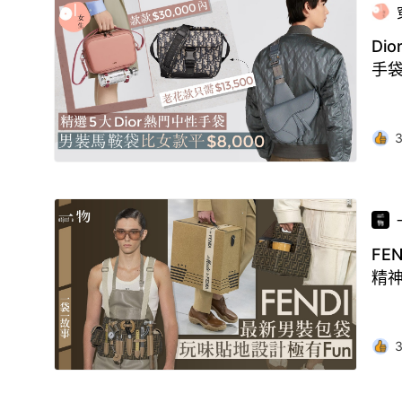
Di
手
FE
精