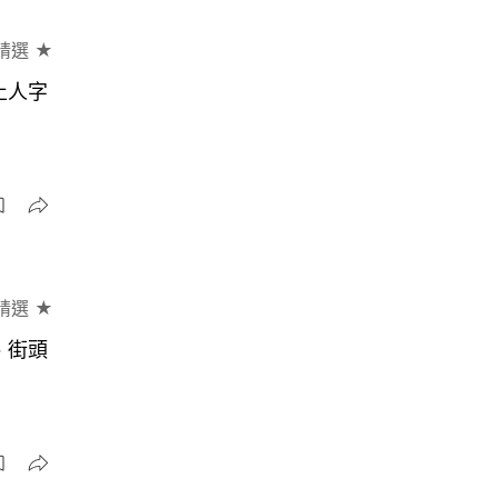
精選 ★
止人字
精選 ★
、街頭