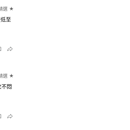
精選 ★
服低至
精選 ★
次不悶