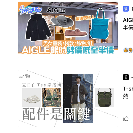
AI
半
T-
熱