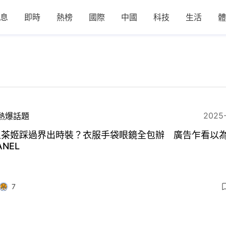
息
即時
熱榜
國際
中國
科技
生活
體
2025
熱爆話題
王茶姬踩過界出時裝？衣服手袋眼鏡全包辦 廣告乍看以
ANEL
7