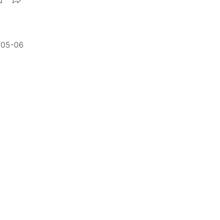
-05-06
清
-02-15
橫的？