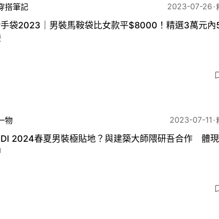
2023-07-26
穿搭筆記
or手袋2023｜男裝馬鞍袋比女款平$8000！精選3萬元內
袋
3
2023-07-11
一物
NDI 2024春夏男裝極貼地？與建築大師隈研吾合作 體
神
3