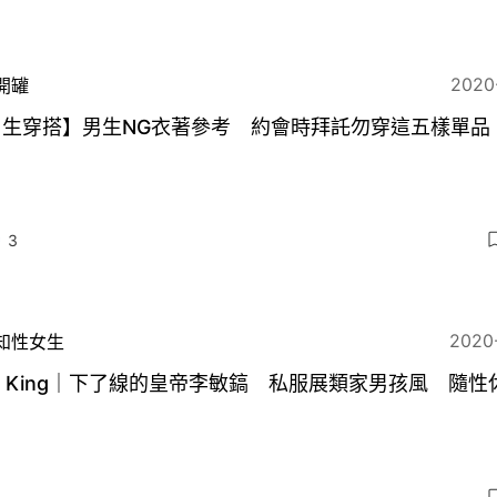
2020
開罐
男生穿搭】男生NG衣著參考 約會時拜託勿穿這五樣單品
3
2020
知性女生
e King｜下了線的皇帝李敏鎬 私服展類家男孩風 隨性