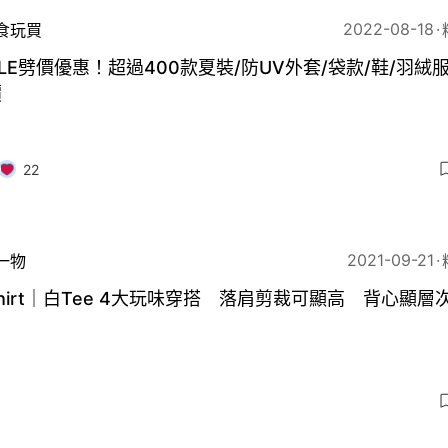
2022-08-18
食玩買
GLE劈價優惠！超過400款夏裝/防UV外套/袋款/鞋/羽絨
價
22
2021-09-21
一物
shirt｜白Tee 4大玩味穿搭 落肩剪裁可顯高 背心顯層