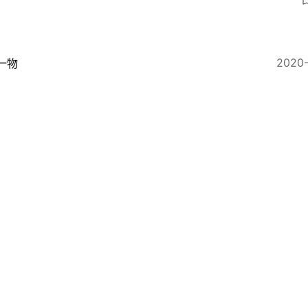
2020
一物
士西裝｜一件小單品完成造型感 領帶夾戴法和類型要分
2020
一物
衫冷知識】關於Shirt衫的五個問題：為什麼第一粒鈕是