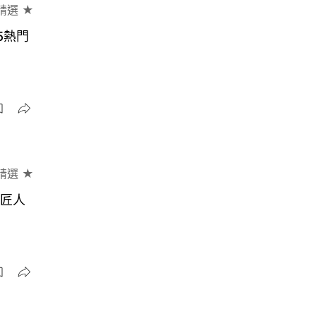
精選 ★
5熱門
精選 ★
現匠人