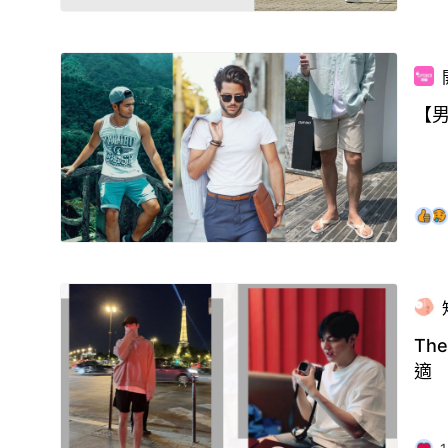
【
Th
適