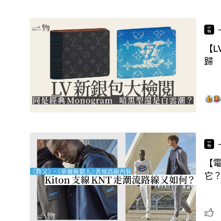
【L
歸
【電
它