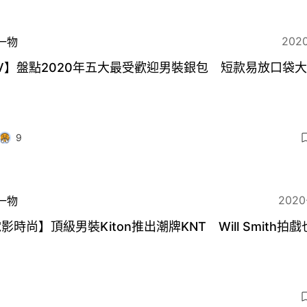
2020
一物
V】盤點2020年五大最受歡迎男裝銀包 短款易放口袋
9
2020
一物
影時尚】頂級男裝Kiton推出潮牌KNT Will Smith拍戲
？