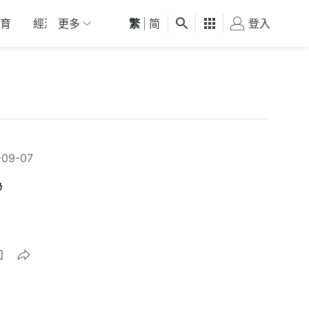
育
經濟
更多
01深圳
繁
觀點
|
简
健康
好食玩飛
登入
女
-09-07
為