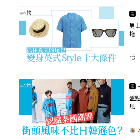
男
拖
盤點
風
2