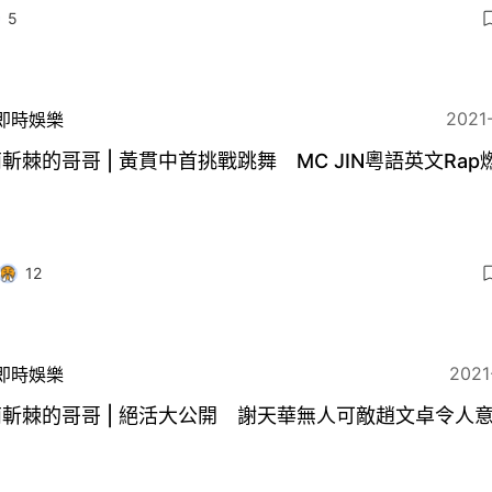
5
2021
即時娛樂
斬棘的哥哥 | 黃貫中首挑戰跳舞 MC JIN粵語英文Rap
12
2021
即時娛樂
斬棘的哥哥 | 絕活大公開 謝天華無人可敵趙文卓令人