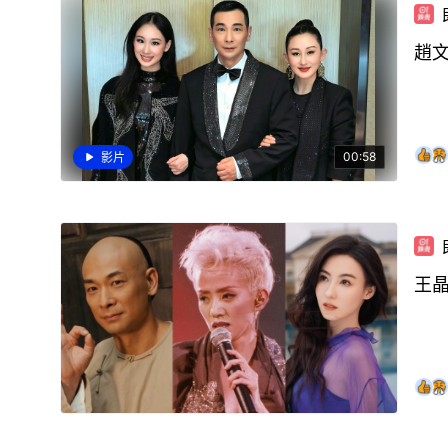
趙
00:58
影片
王