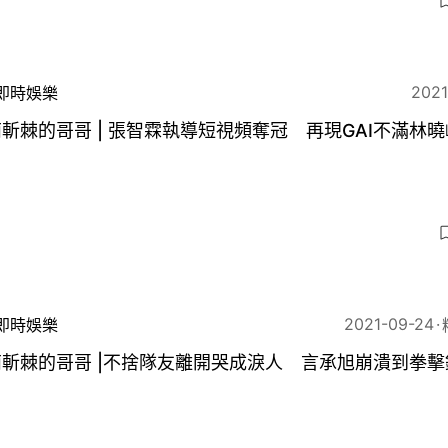
3
2021
即時娛樂
斬棘的哥哥 | 張智霖執導短視頻奪冠 再現GAI不滿林曉
8
2021-09-24
即時娛樂
斬棘的哥哥 |不捨隊友離開哭成淚人 言承旭崩潰到拳擊