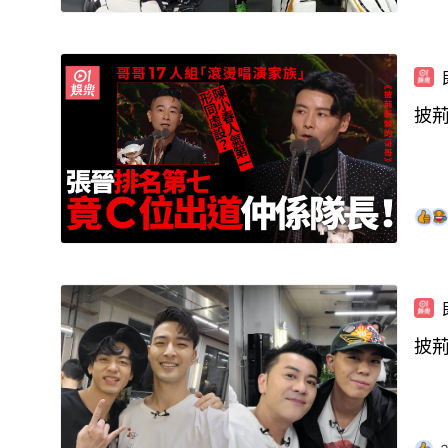
披荊
披荊