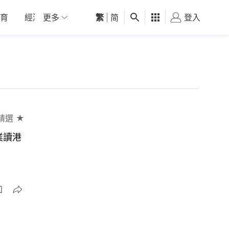
育
經濟
更多
01深圳
繁
觀點
|
简
健康
好食玩飛
登入
女
精選 ★
業讀港