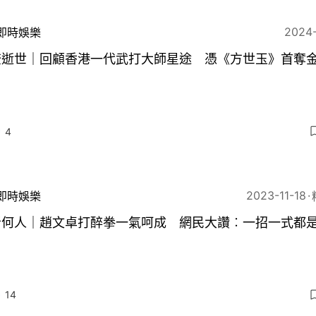
2024
即時娛樂
奎逝世｜回顧香港一代武打大師星途 憑《方世玉》首奪
4
2023-11-18
即時娛樂
者何人｜趙文卓打醉拳一氣呵成 網民大讚︰一招一式都
14