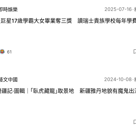
2025-07-16
即時娛樂
夫巨星17歲學霸大女畢業奪三獎 讀瑞士貴族學校每年學
61
2024-10-08
藝文中國
邊疆記·圖輯｜｢臥虎藏龍｣取景地 新疆雅丹地貌有魔鬼出
9