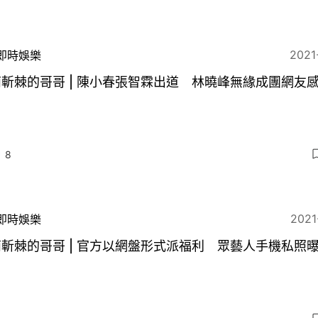
2021
即時娛樂
斬棘的哥哥 | 陳小春張智霖出道 林曉峰無緣成團網友
8
2021
即時娛樂
斬棘的哥哥 | 官方以網盤形式派福利 眾藝人手機私照