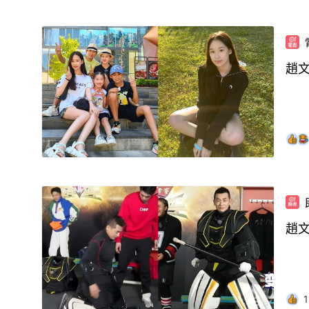
趙
趙
1