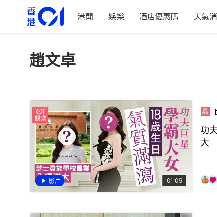
港聞
娛樂
酒店優惠碼
天氣消
趙文卓
功
大
01:05
影片