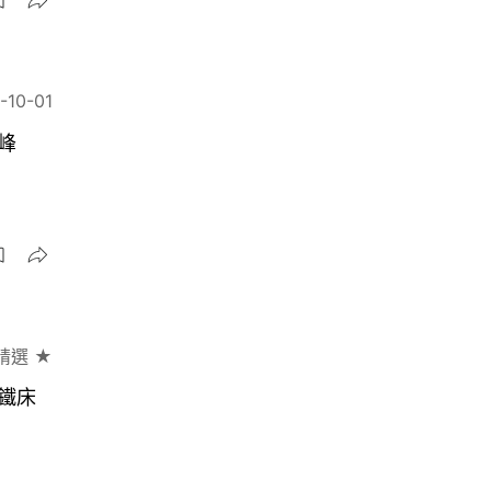
-10-01
峰
精選 ★
鐵床