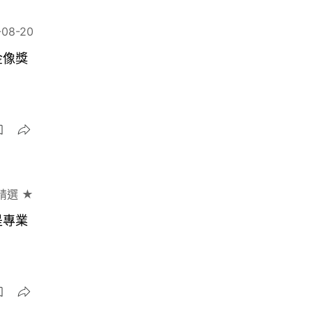
-08-20
金像獎
精選 ★
是專業