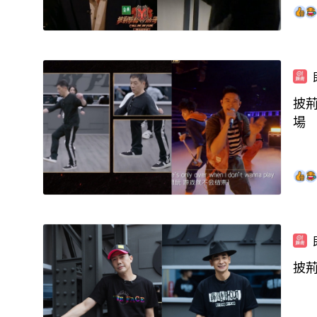
披荊
場
披荊