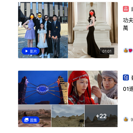
功
萬
01:01
影片
01
+
22
圖集