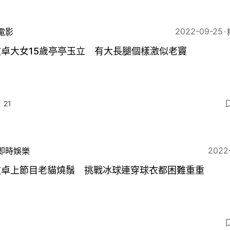
2022-09-25
電影
文卓大女15歲亭亭玉立 有大長腿個樣激似老竇
21
2022
即時娛樂
文卓上節目老貓燒鬚 挑戰冰球連穿球衣都困難重重