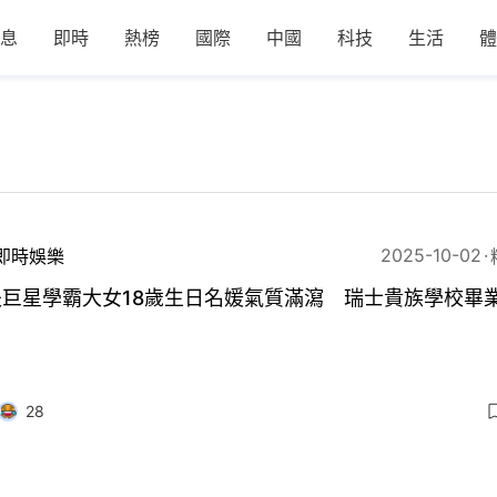
息
即時
熱榜
國際
中國
科技
生活
體
2025-10-02
即時娛樂
夫巨星學霸大女18歲生日名媛氣質滿瀉 瑞士貴族學校畢
28