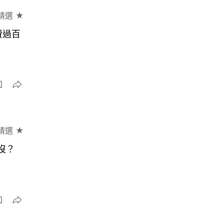
精選 ★
費過百
精選 ★
沒？