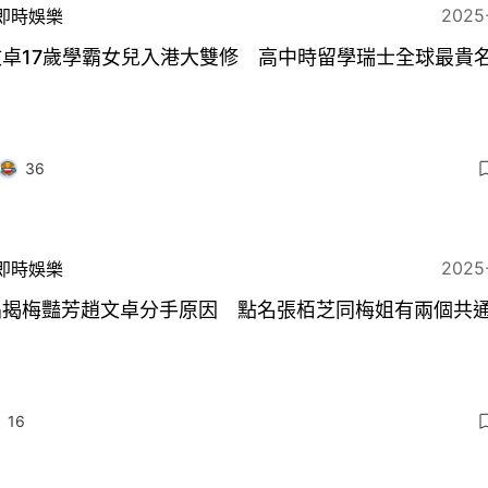
2025
即時娛樂
文卓17歲學霸女兒入港大雙修 高中時留學瑞士全球最貴
36
2025
即時娛樂
晶揭梅豔芳趙文卓分手原因 點名張栢芝同梅姐有兩個共
16