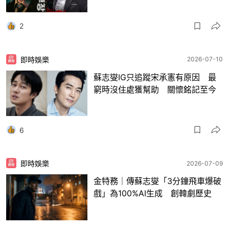
2
即時娛樂
2026-07-10
蘇志燮IG只追蹤宋承憲有原因 最
窮時沒住處獲幫助 關懷銘記至今
6
即時娛樂
2026-07-09
金特務｜傳蘇志燮「3分鐘飛車爆破
戲」為100%AI生成 創韓劇歷史