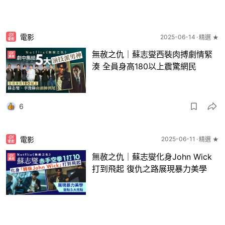
電影
2025-06-14
精選 ★
無赦之仇｜蘇志燮西裝肉搏劇情緊
湊 全員身高180以上震驚網民
6
電影
2025-06-11
精選 ★
無赦之仇｜蘇志燮化身John Wick
打到飛起 復仇之路展現暴力美學
9