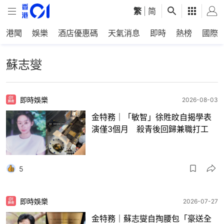
繁
|
简
港聞
娛樂
酒店優惠碼
天氣消息
即時
熱榜
國際
蘇志燮
即時娛樂
2026-08-03
金特務｜「敏智」徐貹旼自揭學表
演僅3個月 殺青後回歸兼職打工
5
即時娛樂
2026-07-27
金特務｜蘇志燮自掏腰包「豪送全