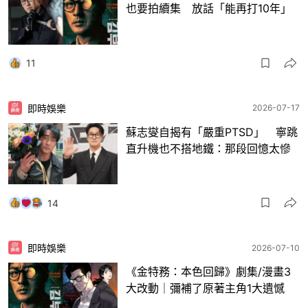
也要拍續集 放話「能再打10年」
11
即時娛樂
2026-07-17
蘇志燮自揭有「嚴重PTSD」 寧跳
直升機也不搭地鐵：那段回憶太慘
14
即時娛樂
2026-07-10
《金特務：本色回歸》劇集/漫畫3
大改動｜彌補了原著主角1大遺憾