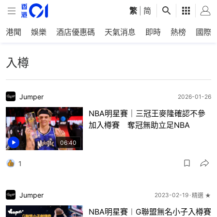
繁
|
简
港聞
娛樂
酒店優惠碼
天氣消息
即時
熱榜
國際
入樽
Jumper
2026-01-26
NBA明星賽｜三冠王麥隆確認不參
加入樽賽 奪冠無助立足NBA
06:40
1
Jumper
2023-02-19
精選 ★
NBA明星賽︱G聯盟無名小子入樽賽