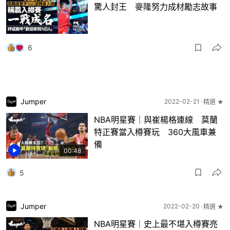
驚人封王 麥隆努力成材勵志故事
6
Jumper
2022-02-21
精選 ★
NBA明星賽｜與崔楊格連線 莫蘭
特正賽當入樽賽玩 360大風車兼
備
00:48
5
Jumper
2022-02-20
精選 ★
NBA明星賽｜史上最不堪入樽賽亮