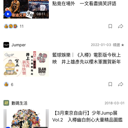
點竟在場外 一文看盡搞笑評語
08:11
11
Jumper
2022-01-03
精選 ★
籃球娛樂｜《入樽》電影版今秋上
映 井上雄彥先以櫻木軍團賀新年
6
數碼生活
2018-03-01
【3月東京自由行】少年Jump展
Vol.2 入樽幽白劍心大量精品圖鑑