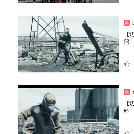
【
器
【
料