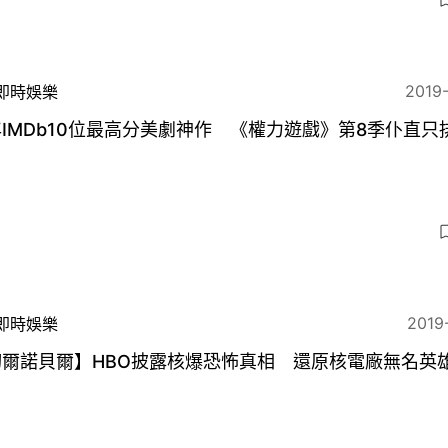
2019
即時娛樂
IMDb10位最高分美劇神作 《權力遊戲》第8季仆直只
2019
即時娛樂
切爾諾貝爾】HBO披露核爆恐怖真相 還原核電廠無名英