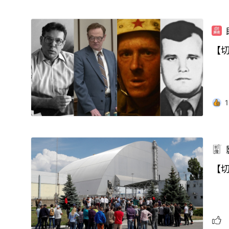
【
1
【