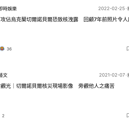
2022-02-25
即時娛樂
軍攻佔烏克蘭切爾諾貝爾恐致核洩露 回顧7年前照片令人
36
2021-02-07
藝文
墟觀光｜切爾諾貝爾核災現場影像 旁觀他人之痛苦
2