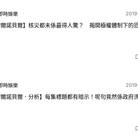
2019
即時娛樂
切爾諾貝爾】核災都未係最得人驚？ 揭開極權體制下的
3
2019
即時娛樂
切爾諾貝爾．分析】每集標題都有暗示！呢句竟然係政府