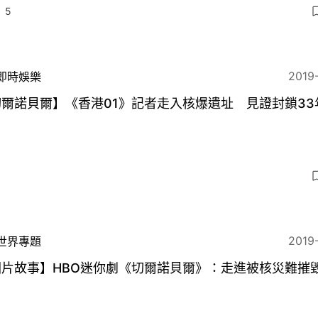
5
2019
即時娛樂
爾諾貝爾】《香港01》記者走入核爆遺址 見證封鎖33
2019
世界專題
圖片故事】HBO迷你劇《切爾諾貝爾》：走進被核災難摧