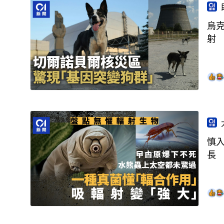
烏
射
慎
長