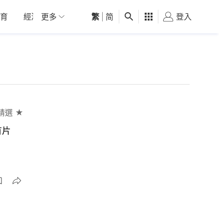
育
經濟
更多
01深圳
繁
觀點
|
简
健康
好食玩飛
登入
女
精選 ★
有片