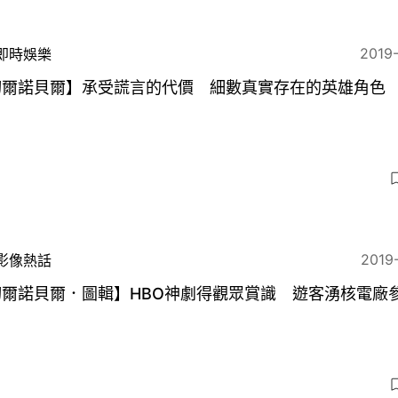
2019
即時娛樂
切爾諾貝爾】承受謊言的代價 細數真實存在的英雄角色
2019
影像熱話
切爾諾貝爾．圖輯】HBO神劇得觀眾賞識 遊客湧核電廠