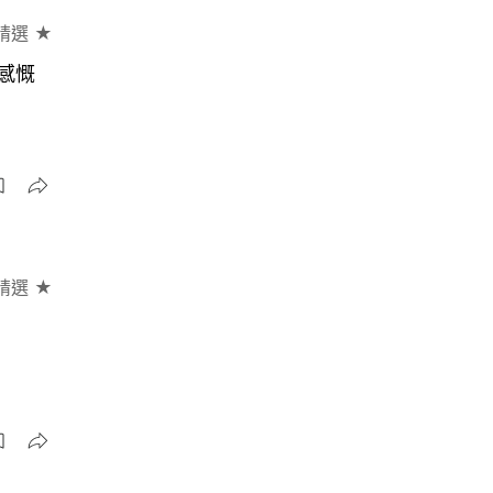
精選 ★
感慨
精選 ★