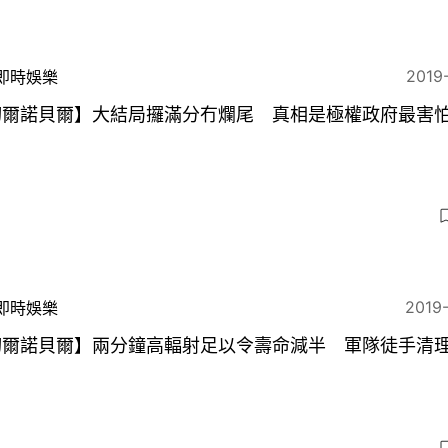
2019
即時娛樂
切爾諾貝爾】大結局攞滿分冇爛尾 真相是極權政府最害
2019
即時娛樂
切爾諾貝爾】兩分鐘高輻射足以令壽命減半 軍隊徒手清