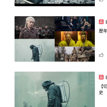
歷年
【
史