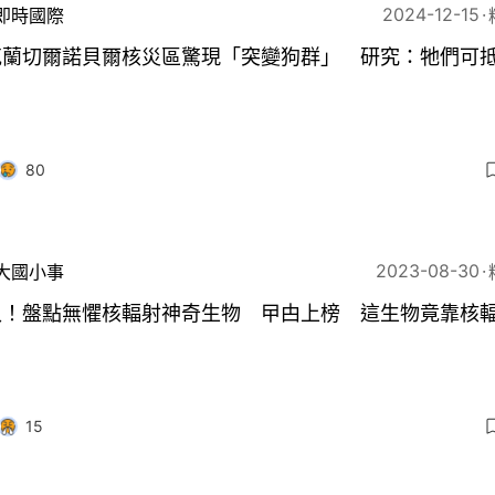
2024-12-15
即時國際
克蘭切爾諾貝爾核災區驚現「突變狗群」 研究：牠們可
80
2023-08-30
大國小事
入！盤點無懼核輻射神奇生物 曱甴上榜 這生物竟靠核
15