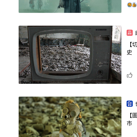
【切
史
【
市