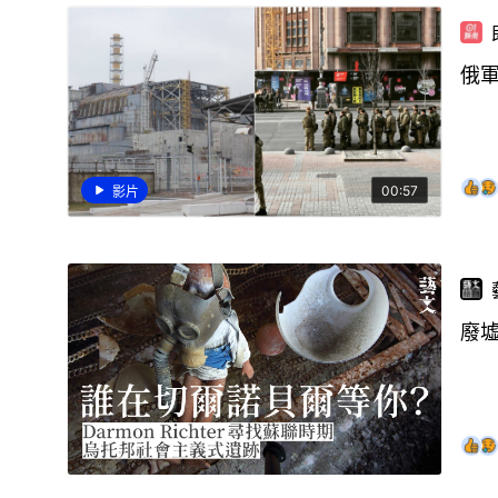
俄
00:57
影片
廢