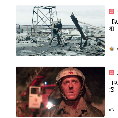
【
相
【
招