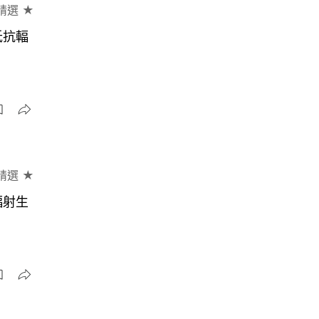
精選 ★
抵抗輻
精選 ★
輻射生