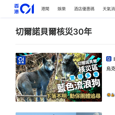
港聞
娛樂
酒店優惠碼
天氣消
切爾諾貝爾核災30年
烏