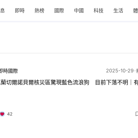
息
即時
熱榜
國際
中國
科技
生活
體
2025-10-29
即時國際
克蘭切爾諾貝爾核災區驚現藍色流浪狗 目前下落不明｜
42