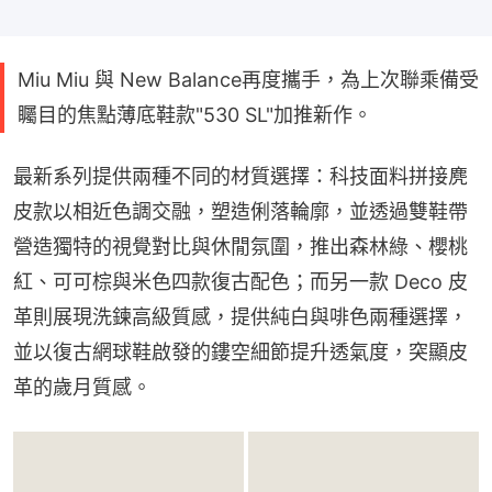
Miu Miu 與 New Balance再度攜手，為上次聯乘備受
矚目的焦點薄底鞋款"530 SL"加推新作。
最新系列提供兩種不同的材質選擇：科技面料拼接麂
皮款以相近色調交融，塑造俐落輪廓，並透過雙鞋帶
營造獨特的視覺對比與休閒氛圍，推出森林綠、櫻桃
紅、可可棕與米色四款復古配色；而另一款 Deco 皮
革則展現洗鍊高級質感，提供純白與啡色兩種選擇，
並以復古網球鞋啟發的鏤空細節提升透氣度，突顯皮
革的歲月質感。