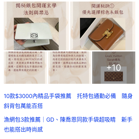
+
10
10款$3000內精品手袋推薦 托特包通勤必備 隨身
斜背包萬能百搭
漁網包3款推薦｜GD、陳喬恩同款手袋超吸睛 新手
也能搭出時尚感