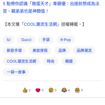
5 點帶你認識「臉蛋天才」車銀優：出道前想成為法
官、親弟弟也是神顏值！
【本文獲「
COOL潮流生活網
」授權轉載。】
IU
Gucci
手袋
K-Pop
新款手袋
美妝穿搭
品牌
品牌潮流
COOL潮流生活網
時尚
韓國
一袋一故事
2
0
0
0
0