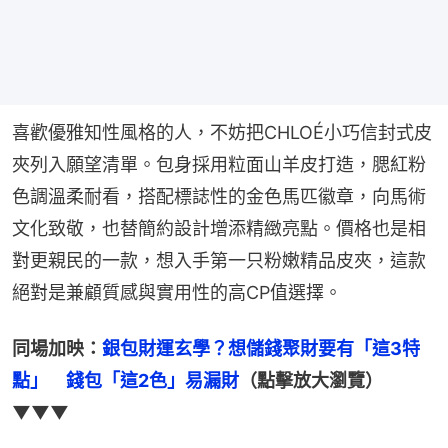
喜歡優雅知性風格的人，不妨把CHLOÉ小巧信封式皮
夾列入願望清單。包身採用粒面山羊皮打造，腮紅粉
色調溫柔耐看，搭配標誌性的金色馬匹徽章，向馬術
文化致敬，也替簡約設計增添精緻亮點。價格也是相
對更親民的一款，想入手第一只粉嫩精品皮夾，這款
絕對是兼顧質感與實用性的高CP值選擇。
同場加映：
銀包財運玄學？想儲錢聚財要有「這3特
點」　錢包「這2色」易漏財
（點擊放大瀏覽）
▼▼▼