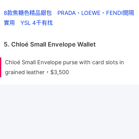
8款焦糖色精品銀包 PRADA、LOEWE、FENDI間隔
實用 YSL 4千有找
5. Chloé Small Envelope Wallet
Chloé Small Envelope purse with card slots in
grained leather，$3,500