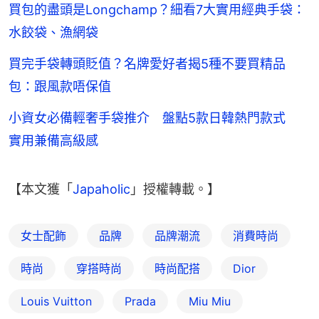
買包的盡頭是Longchamp？細看7大實用經典手袋：
水餃袋、漁網袋
買完手袋轉頭貶值？名牌愛好者揭5種不要買精品
包：跟風款唔保值
小資女必備輕奢手袋推介 盤點5款日韓熱門款式
實用兼備高級感
【本文獲「
Japaholic
」授權轉載。】
女士配飾
品牌
品牌潮流
消費時尚
時尚
穿搭時尚
時尚配搭
Dior
Louis Vuitton
Prada
Miu Miu