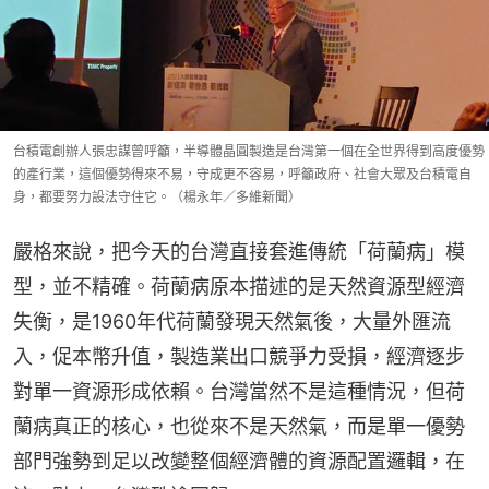
台積電創辦人張忠謀曾呼籲，半導體晶圓製造是台灣第一個在全世界得到高度優勢
的產行業，這個優勢得來不易，守成更不容易，呼籲政府、社會大眾及台積電自
身，都要努力設法守住它。（楊永年／多維新聞）
嚴格來說，把今天的台灣直接套進傳統「荷蘭病」模
型，並不精確。荷蘭病原本描述的是天然資源型經濟
失衡，是1960年代荷蘭發現天然氣後，大量外匯流
入，促本幣升值，製造業出口競爭力受損，經濟逐步
對單一資源形成依賴。台灣當然不是這種情況，但荷
蘭病真正的核心，也從來不是天然氣，而是單一優勢
部門強勢到足以改變整個經濟體的資源配置邏輯，在