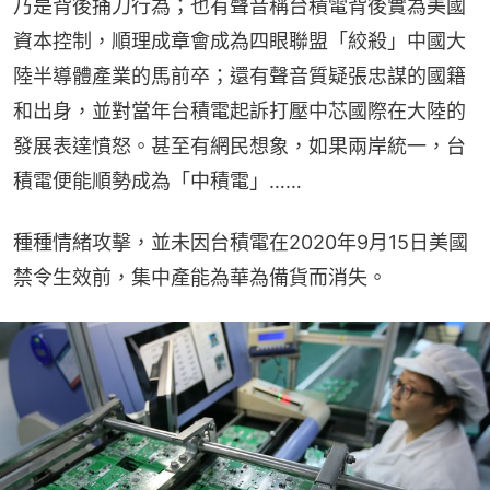
乃是背後捅刀行為；也有聲音稱台積電背後實為美國
資本控制，順理成章會成為四眼聯盟「絞殺」中國大
陸半導體產業的馬前卒；還有聲音質疑張忠謀的國籍
和出身，並對當年台積電起訴打壓中芯國際在大陸的
發展表達憤怒。甚至有網民想象，如果兩岸統一，台
積電便能順勢成為「中積電」……
種種情緒攻擊，並未因台積電在2020年9月15日美國
禁令生效前，集中產能為華為備貨而消失。