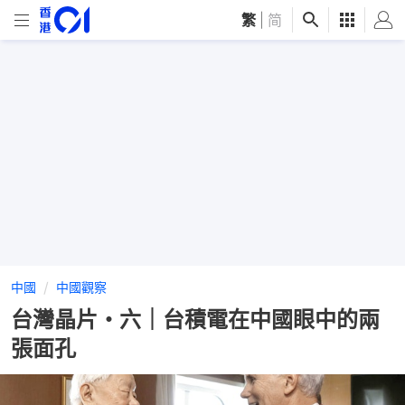
繁
|
简
中國
中國觀察
台灣晶片・六｜台積電在中國眼中的兩
張面孔