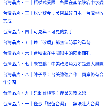
台灣晶片・二｜舊模式受限 各國在產業跌宕中求變
台灣晶片・三｜以史鑒今：美國擊碎日本 台灣坐收
其成
台灣晶片・四｜可見與不可見的對手
台灣晶片・五｜連「矽盾」都無法防禦的重傷
台灣晶片・六｜台積電在中國眼中的兩張面孔
台灣晶片・七｜朱雲鵬：中美政治角力才是最大風險
台灣晶片・八｜陳子昂：台美強強合作 兩岸仍有合
作空間
台灣晶片・九｜只剩台積電：產業失衡之殤
台灣晶片・十｜僅憑「根留台灣」 無法壯大台灣