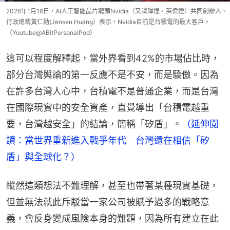
2026年1月16日，AI人工智能晶片龍頭Nvidia（又譯輝達，英偉達）共同創辦人、
行政總裁黃仁勳(Jensen Huang）表示，Nvidia目前是台積電的最大客戶。
（Youtube@ABitPersonalPod）
這可以程度解釋起，當外界看到42%的市場佔比時，
部分台灣輿論的第一反應不是不安，而是驕傲。因為
在許多台灣人心中，台積電不是普通企業，而是台灣
在國際現實中的安全資產，直覺導出「台積電越重
要，台灣越安全」的結論，簡稱「矽盾」。
（延伸閱
讀：當世界重新進入戰爭年代　台灣還在相信「矽
盾」與全球化？）
縱然這類想法不難理解，甚至也帶著某種現實基礎，
但並無法就此斥駁當一家公司被賦予過多的戰略意
義，會反身變成風險本身的難題，因為所有建立在此