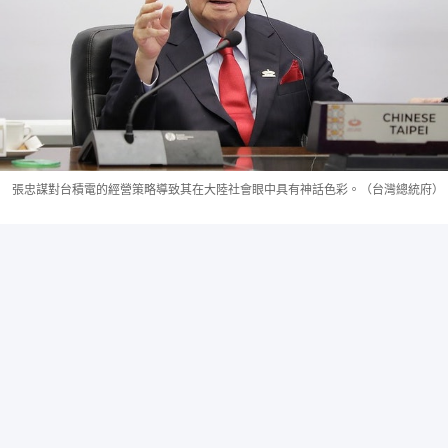
張忠謀對台積電的經營策略導致其在大陸社會眼中具有神話色彩。（台灣總統府）