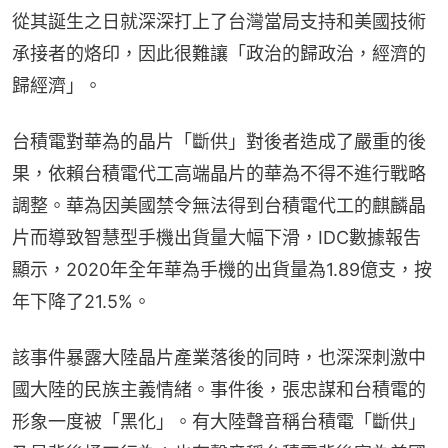
從其誕生之日就深深打上了台灣當局支持和美國技術
承接者的烙印，因此很難讓「政治的歸政治，經濟的
歸經濟」。
台積電對華為的晶片「斷供」對後者造成了嚴重的後
果，依賴台積電代工高端晶片的華為不得不進行戰略
調整。華為因美國禁令無法得到台積電代工的麒麟晶
片而導致智慧型手機出貨量大幅下滑，IDC數據報吿
顯示，2020年全年華為手機的出貨量為1.89億支，按
年下降了21.5%。
該事件暴露大陸晶片產業落後的同時，也深深刺激中
國大陸的民族主義情緒。事件後，張忠謀和台積電的
形象一度被「黑化」。有大陸聲音稱台積電「斷供」