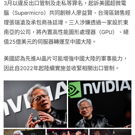
3月以違反出口管制及走私等罪名，起訴美國超微電
腦（Supermicro）共同創辦人廖益賢、台灣區銷售經
理張瑞滄及承包商孫廷瑋。三人涉嫌透過一家設於東
南亞的公司，將內置高性能圖形處理器（GPU）、總
值25億美元的伺服器轉運至中國大陸。
美國認為先進AI晶片可能增強中國大陸的軍事能力，
因此自2022年起陸續實施並收緊相關出口管制。