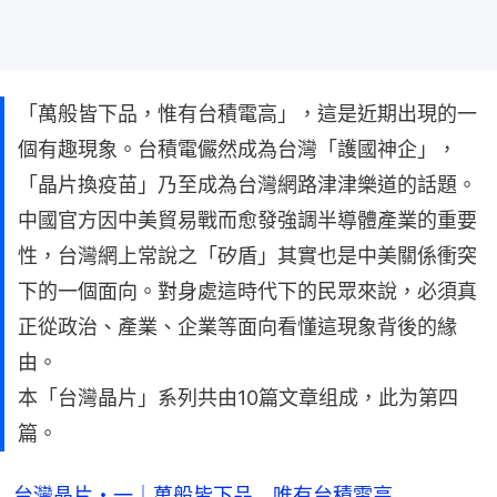
「萬般皆下品，惟有台積電高」，這是近期出現的一
個有趣現象。台積電儼然成為台灣「護國神企」，
「晶片換疫苗」乃至成為台灣網路津津樂道的話題。
中國官方因中美貿易戰而愈發強調半導體產業的重要
性，台灣網上常說之「矽盾」其實也是中美關係衝突
下的一個面向。對身處這時代下的民眾來說，必須真
正從政治、產業、企業等面向看懂這現象背後的緣
由。
本「台灣晶片」系列共由10篇文章组成，此为第四
篇。
台灣晶片・一｜萬般皆下品 唯有台積電高