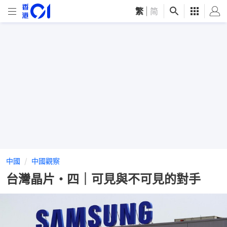
繁
|
简
中國
中國觀察
台灣晶片・四｜可見與不可見的對手