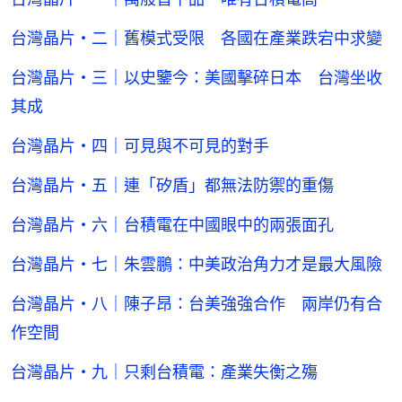
台灣晶片・二｜舊模式受限 各國在產業跌宕中求變
台灣晶片・三｜以史鑒今：美國擊碎日本 台灣坐收
其成
台灣晶片・四｜可見與不可見的對手
台灣晶片・五｜連「矽盾」都無法防禦的重傷
台灣晶片・六｜台積電在中國眼中的兩張面孔
台灣晶片・七｜朱雲鵬：中美政治角力才是最大風險
台灣晶片・八｜陳子昂：台美強強合作 兩岸仍有合
作空間
台灣晶片・九｜只剩台積電：產業失衡之殤