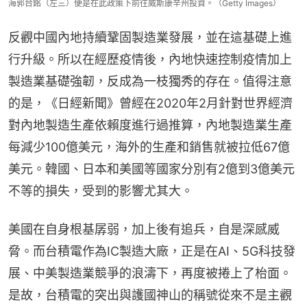
海郭台銘（左三）便是在此政策下前往威斯康辛州投資。（Getty Images）
反觀中國內地持續鞏固製造業發展，並在這基礎上進
行升級。所以在經歷疫情後，內地快速控制疫情加上
製造業基礎強韌，反成為一枝獨秀的存在。值得注意
的是，《日經新聞》曾經在2020年2月針對世界經濟
對內地製造生產依賴度進行過推算，內地製造業生產
每減少100億美元，海外的生產和銷售就被拉低67億
美元。韓國、日本和美國等國家分別有2億到3億美元
不等的損失，受到的影響尤其大。
美國在自身根基孱弱，加上後有追兵，自是深感威
脅。而台積電作為IC製造大廠，正是在AI、5G科技發
展、中美製造業競爭的浪濤下，再度被捲上了枱面。
是故，台積電的突出與護國神山的稱號從來不是主觀