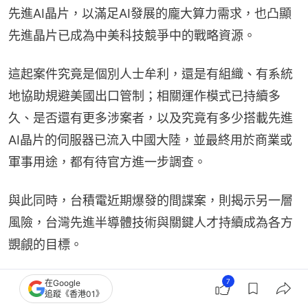
先進AI晶片，以滿足AI發展的龐大算力需求，也凸顯
先進晶片已成為中美科技競爭中的戰略資源。
這起案件究竟是個別人士牟利，還是有組織、有系統
地協助規避美國出口管制；相關運作模式已持續多
久、是否還有更多涉案者，以及究竟有多少搭載先進
AI晶片的伺服器已流入中國大陸，並最終用於商業或
軍事用途，都有待官方進一步調查。
與此同時，台積電近期爆發的間諜案，則揭示另一層
風險，台灣先進半導體技術與關鍵人才持續成為各方
覬覦的目標。
全球晶圓代工龍頭台積電一名陳姓前副理，被控於
7
在Google
追蹤《香港01》
2023年5月至2024年2月間，與香港籍男子丁小琥共