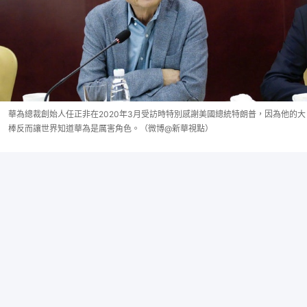
華為總裁創始人任正非在2020年3月受訪時特別感謝美國總統特朗普，因為他的大
棒反而讓世界知道華為是厲害角色。（微博@新華視點）