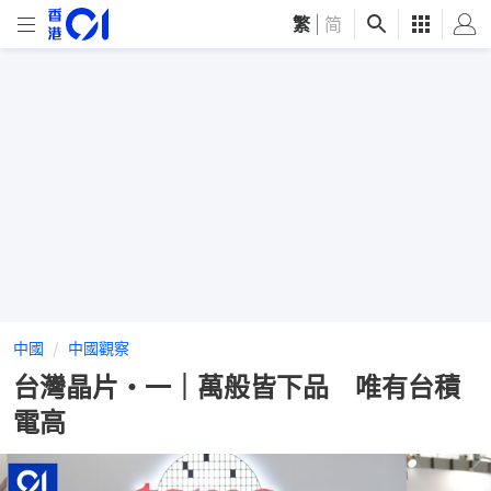
繁
|
简
中國
中國觀察
台灣晶片・一｜萬般皆下品 唯有台積
電高