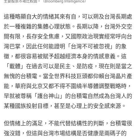
主要股票市場比較圖。（Bloomberg Intelligence）
這種略顯自大的情緒其來有自，可以朔及台灣長期處
於一種複雜的集體心理狀態。長期以降，台灣外交空
間有限，長存安全焦慮，又國際政治現實經常呼向台
灣巴掌，因此任何能證明「台灣不可被忽視」的象
徵，都很容易被賦予超越經濟本身的情感意義。這
「載體」在過去可以是民主、是防疫，現在則是當之
無愧的台積電。當全世界科技巨頭都仰賴台灣晶片產
能，華府與北京又都不得不圍繞半導體調整戰略時，
早就被尊稱「護台神山」的台積電自然成為台灣人的
某種國族投射目標，甚至是心理上的安全感來源。
但情緒上的滿足，不能代替結構性的判斷，台積電很
強沒錯，但這與台灣市場結構是否健康是兩碼子的