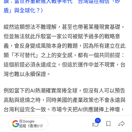
讀：當世界重新進入戰爭年代　台灣還在相信「矽
盾」與全球化？）
縱然這類想法不難理解，甚至也帶著某種現實基礎，
但並無法就此斥駁當一家公司被賦予過多的戰略意
義，會反身變成風險本身的難題，因為所有建立在此
類「不可替代」之上的安全感，都有一個共同前提：
這個前提必須永遠成立。但這於運作中並不現實，台
灣也難以永續保證。
例如當下的AI熱潮確實席捲全球，但沒有人可以預告
高點與退燒之時，同時美國的產業政策也不會永遠與
台灣利益完全一致。市場今天把AI供應鏈捧上神壇，
站在風口上的台灣順勢起飛，但風起風落的故事，過
11
在Google
追蹤《香港01》
去已經聽聞太多。若再加上地緣政治風險升高，供應