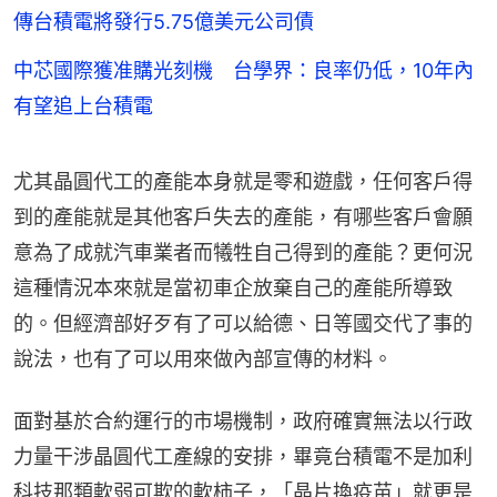
傳台積電將發行5.75億美元公司債
中芯國際獲准購光刻機 台學界：良率仍低，10年內
有望追上台積電
尤其晶圓代工的產能本身就是零和遊戲，任何客戶得
到的產能就是其他客戶失去的產能，有哪些客戶會願
意為了成就汽車業者而犧牲自己得到的產能？更何況
這種情況本來就是當初車企放棄自己的產能所導致
的。但經濟部好歹有了可以給德、日等國交代了事的
說法，也有了可以用來做內部宣傳的材料。
面對基於合約運行的市場機制，政府確實無法以行政
力量干涉晶圓代工產線的安排，畢竟台積電不是加利
科技那類軟弱可欺的軟柿子，「晶片換疫苗」就更是