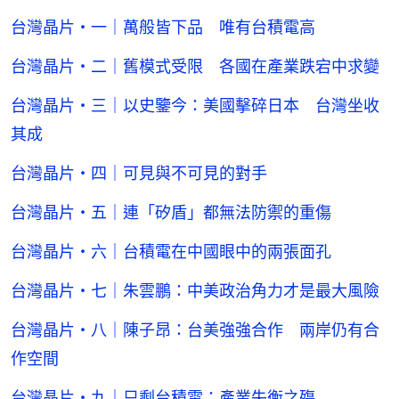
台灣晶片・一｜萬般皆下品 唯有台積電高
台灣晶片・二｜舊模式受限 各國在產業跌宕中求變
台灣晶片・三｜以史鑒今：美國擊碎日本 台灣坐收
其成
台灣晶片・四｜可見與不可見的對手
台灣晶片・五｜連「矽盾」都無法防禦的重傷
台灣晶片・六｜台積電在中國眼中的兩張面孔
台灣晶片・七｜朱雲鵬：中美政治角力才是最大風險
台灣晶片・八｜陳子昂：台美強強合作 兩岸仍有合
作空間
台灣晶片・九｜只剩台積電：產業失衡之殤