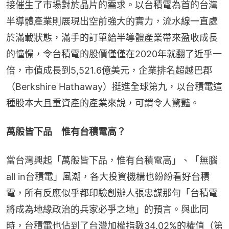
接催生了市場對於晶片的需求。以台積電為首的台灣
半導體產業則展現出空前強大的實力，流水線一直處
於滿載狀態，滿手的訂單給半導體產業帶來盈收成長
的憧憬，令台積電的股價僅僅在2020年就翻了近乎一
倍，市值成長到5,521.6億美元，企業排名超越巴郡
（Berkshire Hathaway）挺進全球第九，以台積電這
種股本大且重資產的產業來說，可謂令人驚豔。
萬般皆下品　惟有台積電高？
當台灣興起「萬般皆下品，惟有台積電高」、「無腦
all in台積電」風潮，各大投資機構也紛紛看好台積
電，所有反應似乎都印驗創辦人張忠謀那句「台積電
將成為地緣政治的兵家必爭之地」的預言。與此同
時，台積電也佔到了台灣加權指數34.02%的權值（第