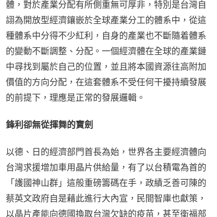
體，對於產業分配有所側重無可厚非，特別是台灣自
詡為開放型經濟鑲嵌於全球產業分工的體系中，從這
種體系中分得不少紅利，自身的產業也不斷隨着體系
的變動不斷調整、分配。一個經濟體在全球的產業鏈
中尋找到屬於自己的位置，並且將本國資源往高附加
價值的方向分配，在這套體系不受任何干擾持續發展
的前提下，理應是正常的發展邏輯。
鋒利卻無從揮舞的寶劍
以德、日的經濟部門首長為始，世界各主要經濟體向
台灣求援增加車用晶片供給量，有了以台積電為首的
「護國神山群」這般重磅籌碼在手，政績乏善可陳的
蔡英文政府自是藉此進行大內宣，民間智庫也獻策，
以晶片產能向德國換取台灣欠缺的疫苗，甚至衛福部