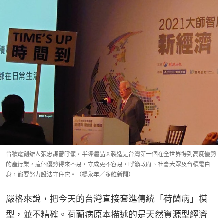
台積電創辦人張忠謀曾呼籲，半導體晶圓製造是台灣第一個在全世界得到高度優勢
的產行業，這個優勢得來不易，守成更不容易，呼籲政府、社會大眾及台積電自
身，都要努力設法守住它。（楊永年／多維新聞）
嚴格來說，把今天的台灣直接套進傳統「荷蘭病」模
型，並不精確。荷蘭病原本描述的是天然資源型經濟