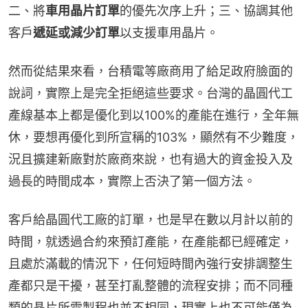
二、將
車用晶片訂單
的優先次序上升；三、協調其他
客戶
遞延或減少訂單
以支援車用晶片。
然而從結果來看，台積電等廠商用了給足政府臉面的
說詞，實際上是完全拒絕這些要求。台灣的晶圓代工
產線基本上都是優化到以100%的產能在進行，全年無
休，要想再優化到所宣稱的103%，顯然有不少難度，
況且擴建新廠對於廠商來說，也有過大的資金投入及
過長的時間成本，實際上否決了第一個方法。
客戶給晶圓代工廠的訂單，也是早在數以月計以前的
時間，就透過合約來預訂產能，在產能都已經確定，
且處於滿載的情況下，任何短時間內強行安排調整生
產都只是干擾，甚至打亂整體的流程安排；而不同種
類的晶片所需製程也並不相同，現實上也不可能僅為