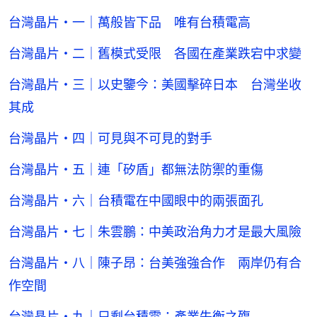
台灣晶片・一｜萬般皆下品 唯有台積電高
台灣晶片・二｜舊模式受限 各國在產業跌宕中求變
台灣晶片・三｜以史鑒今：美國擊碎日本 台灣坐收
其成
台灣晶片・四｜可見與不可見的對手
台灣晶片・五｜連「矽盾」都無法防禦的重傷
台灣晶片・六｜台積電在中國眼中的兩張面孔
台灣晶片・七｜朱雲鵬：中美政治角力才是最大風險
台灣晶片・八｜陳子昂：台美強強合作 兩岸仍有合
作空間
台灣晶片・九｜只剩台積電：產業失衡之殤