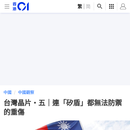
繁
|
简
中國
中國觀察
台灣晶片・五｜連「矽盾」都無法防禦
的重傷