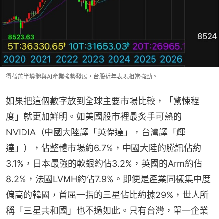
得益於半導體與AI產業強勢發展，台股近年表現相當強勁。
如果把這個數字放到全球主要市場比較，「驚悚程
度」就更加鮮明。如美國股市裡最炙手可熱的
NVIDIA（中國大陸譯「英偉達」，台灣譯「輝
達」），佔整體市場約6.7%，中國大陸的騰訊佔約
3.1%，日本最強的軟銀約佔3.2%，英國的Arm約佔
8.2%，法國LVMH約佔7.9%。即便是產業同樣集中度
偏高的韓國，首屈一指的三星佔比約據29%，世人所
稱「三星共和國」也不過如此。只有台灣，單一企業