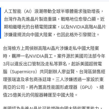
人工智能（AI）浪潮帶動全球半導體需求強勁增長，
台灣作為先進晶片製造重鎮，戰略地位愈發凸顯。近
期相繼曝光的台積電間諜案，以及NVIDIA高階AI晶片
涉嫌違規流向中國大陸案，也因此格外引發關注。
台灣檢方上周偵辦高階AI晶片涉嫌走私中國大陸案
時，羈押一名NVIDIA員工。案件源於美國司法部今年
3月以違反出口管制及走私等罪名，起訴美國超微電
腦（Supermicro）共同創辦人廖益賢、台灣區銷售經
理張瑞滄及承包商孫廷瑋。三人涉嫌透過一家設於東
南亞的公司，將內置高性能圖形處理器（GPU）、總
值25億美元的伺服器轉運至中國大陸。
美國認為先進AI晶片可能增強中國大陸的軍事能力，