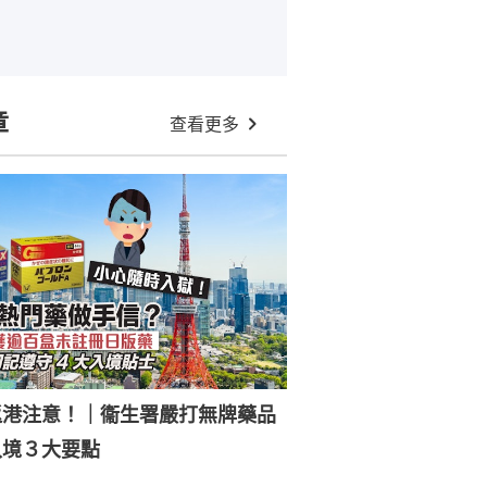
章
查看更多
返港注意！｜衞生署嚴打無牌藥品
入境３大要點