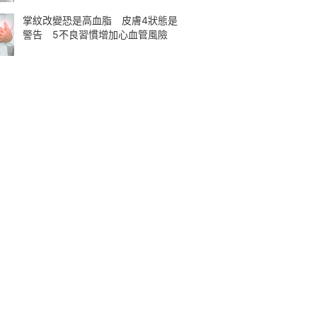
掌紋改變恐是高血脂 皮膚4狀態是
警告 5不良習慣增加心血管風險