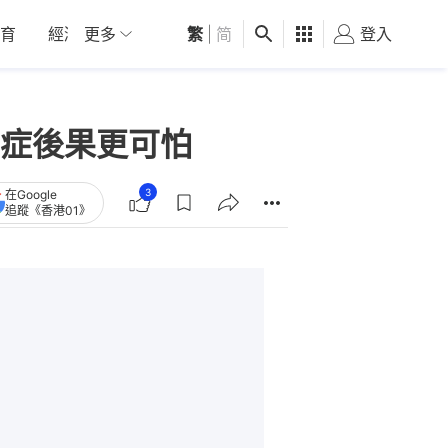
育
經濟
更多
01深圳
繁
觀點
|
简
健康
好食玩飛
登入
女
症後果更可怕
3
在Google
追蹤《香港01》