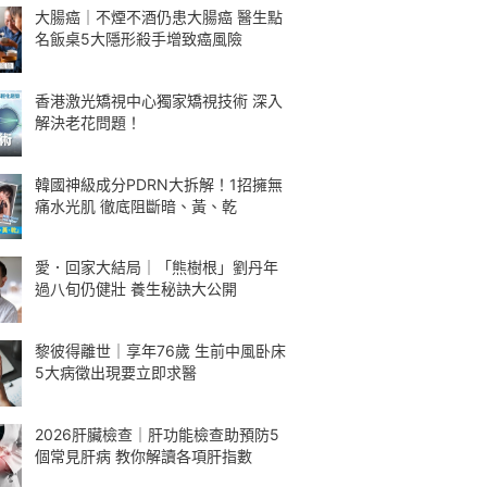
大腸癌｜不煙不酒仍患大腸癌 醫生點
名飯桌5大隱形殺手增致癌風險
香港激光矯視中心獨家矯視技術 深入
解決老花問題！
韓國神級成分PDRN大拆解！1招擁無
痛水光肌 徹底阻斷暗、黃、乾
愛．回家大結局｜「熊樹根」劉丹年
過八旬仍健壯 養生秘訣大公開
黎彼得離世｜享年76歲 生前中風卧床
5大病徵出現要立即求醫
2026肝臟檢查｜肝功能檢查助預防5
個常見肝病 教你解讀各項肝指數