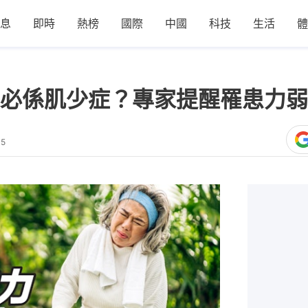
息
即時
熱榜
國際
中國
科技
生活
體
必係肌少症？專家提醒罹患力弱
45