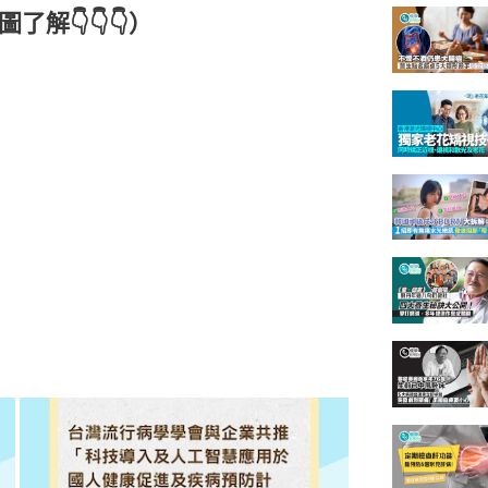
解👇👇👇）