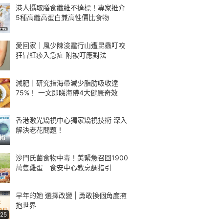
港人攝取膳食纖維不達標！專家推介
5種高纖高蛋白兼高性價比食物
愛回家｜風少陳浚霆行山遭昆蟲叮咬
狂冒紅疹入急症 附被叮應對法
減肥｜研究指海帶減少脂肪吸收達
75%！ 一文即睇海帶4大健康奇效
香港激光矯視中心獨家矯視技術 深入
解決老花問題！
沙門氏菌食物中毒！美緊急召回1900
萬隻雞蛋 食安中心教烹調指引
早年的她 選擇改變 | 勇敢換個角度擁
抱世界
:25