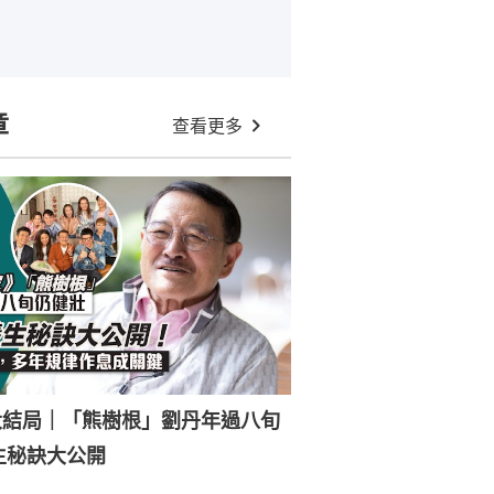
章
查看更多
大結局｜「熊樹根」劉丹年過八旬
生秘訣大公開