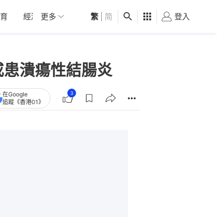
育
經濟
更多
01深圳
繁
觀點
|
简
健康
好食玩飛
登入
女
或患潰瘍性結腸炎
3
在Google
追蹤《香港01》