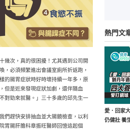
熱門文
十幾次，真的很困擾！尤其遇到公司開
喚，必須頻繁進出會議室廁所折返跑，
樣的腸胃症狀時好時壞持續一年多，原
，但是近來發現症狀加劇，還伴隨血
不對勁來就醫。」三十多歲的邱先生一
愛．回家
我們趕快安排抽血並大腸鏡檢查，以利
仍健壯 養
院胃腸肝膽科章振旺醫師回憶這起個