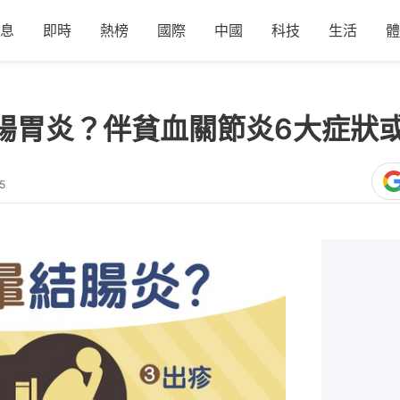
息
即時
熱榜
國際
中國
科技
生活
體
為腸胃炎？伴貧血關節炎6大症狀
5