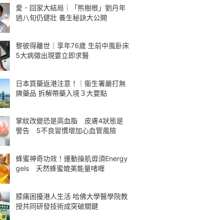
愛．回家大結局｜「熊樹根」劉丹年
過八旬仍健壯 養生秘訣大公開
黎彼得離世｜享年76歲 生前中風卧床
5大病徵出現要立即求醫
日本買藥返港注意！｜衞生署嚴打無
牌藥品 拆解帶藥入境３大要點
掌紋改變恐是高血脂 皮膚4狀態是
警告 5不良習慣增加心血管風險
蜂蜜神奇功效！運動操肌毋須Energy
gels 天然蜂蜜媲美能量啫喱
膝痛困擾港人生活 哈佛大學醫學院教
授共同研發技術成突破關鍵