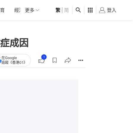
育
經濟
更多
01深圳
繁
觀點
|
简
健康
好食玩飛
登入
女
症成因
1
在Google
追蹤《香港01》