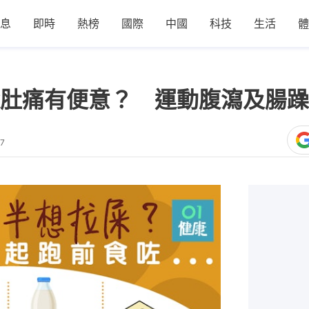
息
即時
熱榜
國際
中國
科技
生活
體
肚痛有便意？ 運動腹瀉及腸躁
47