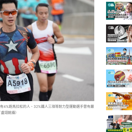
有4%跑馬拉松的人、32%鐵人三項等耐力型運動選手曾有嚴
／盧翊銘攝）