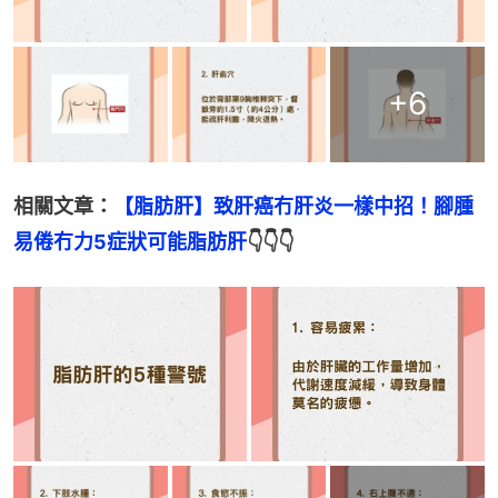
+
6
相關文章：
【脂肪肝】致肝癌冇肝炎一樣中招！腳腫
易倦冇力5症狀可能脂肪肝
👇👇👇