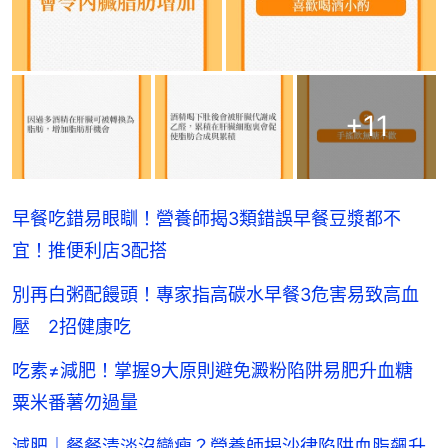
+
11
早餐吃錯易眼瞓！營養師揭3類錯誤早餐豆漿都不
宜！推便利店3配搭
別再白粥配饅頭！專家指高碳水早餐3危害易致高血
壓 2招健康吃
吃素≠減肥！掌握9大原則避免澱粉陷阱易肥升血糖
粟米番薯勿過量
減肥｜餐餐清淡沒變瘦？營養師揭沙律陷阱血脂飆升