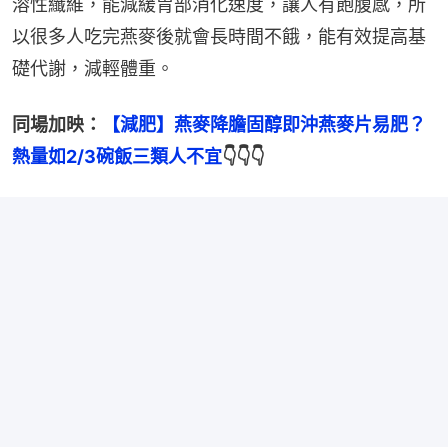
溶性纖維，能減緩胃部消化速度，讓人有飽腹感，所
以很多人吃完燕麥後就會長時間不餓，能有效提高基
礎代謝，減輕體重。
同場加映：
【減肥】燕麥降膽固醇即沖燕麥片易肥？
熱量如2/3碗飯三類人不宜
👇👇👇