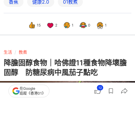
香蕉
健康2.0
01教煮
15
2
1
0
1
生活
教煮
降膽固醇食物｜哈佛證11種食物降壞膽
固醇 防糖尿病中風茄子點吃
12
在Google
追蹤《香港01》