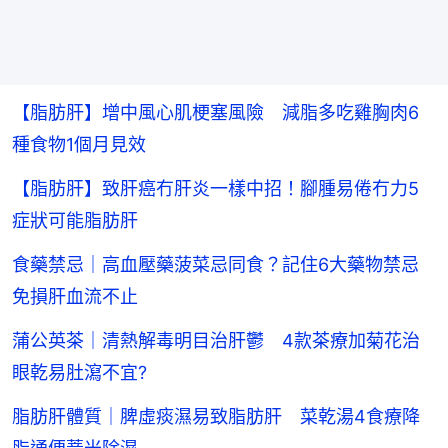
【脂肪肝】增中風心肌梗塞風險 減脂多吃雞胸肉6
種食物1個月見效
【脂肪肝】致肝癌冇肝炎一樣中招！腳腫易倦冇力5
症狀可能脂肪肝
食藥禁忌｜高血壓藥菠菜忌同食？記住6大藥物禁忌
免損肝血流不止
蒲公英茶｜清熱解毒明目治肝鬱 4款茶療加菊花治
眼乾易肚瀉不宜?
脂肪肝體質｜脾虛痰濕易致脂肪肝 菜乾湯4食療降