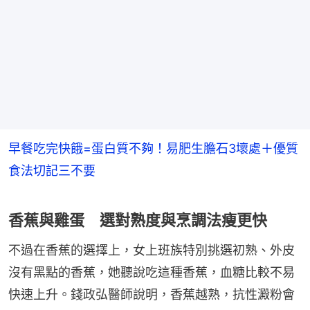
早餐吃完快餓=蛋白質不夠！易肥生膽石3壞處＋優質
食法切記三不要
香蕉與雞蛋 選對熟度與烹調法瘦更快
不過在香蕉的選擇上，女上班族特別挑選初熟、外皮
沒有黑點的香蕉，她聽說吃這種香蕉，血糖比較不易
快速上升。錢政弘醫師說明，香蕉越熟，抗性澱粉會