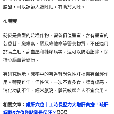
胺酸，可以調節人體睡眠，有助於入睡。
4. 蕎麥
蕎麥是典型的雜糧作物，營養價值豐富，含有豐富的
芸香苷、纖維素、硒及維他命等營養物質，不僅適用
於高血脂、高血壓和糖尿病等，還可以防治肥胖，保
持心腦血管健康。
有研究顯示，蕎麥中的芸香苷對急性肝損傷有保護作
用。蕎麥雖佳，但性涼，一次不宜多食，脾胃虛寒、
消化功能不佳、經常腹瀉、體質敏感之人不宜食用。
相關文章：
護肝穴位｜工時長壓力大增肝負擔！疏肝
解鬱5穴位幾點瞓最保肝？
👇👇👇