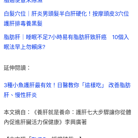
脂通便薏米除濕
白髮穴位｜肝炎男頭髮半白肝硬化！按摩頭皮3穴位
護肝排毒養黑髮
脂肪肝｜睡眠不足7小時易有脂肪肝致肝癌 10個入
眠法早上勿賴床?
延伸閱讀：
3種小魚護肝最有效！日醫教你「這樣吃」 改善脂肪
肝、慢性肝炎
本文摘自：《養肝就是養命：護肝七大步驟讓你從體
內促進肝臟活力保健康》李興廣著