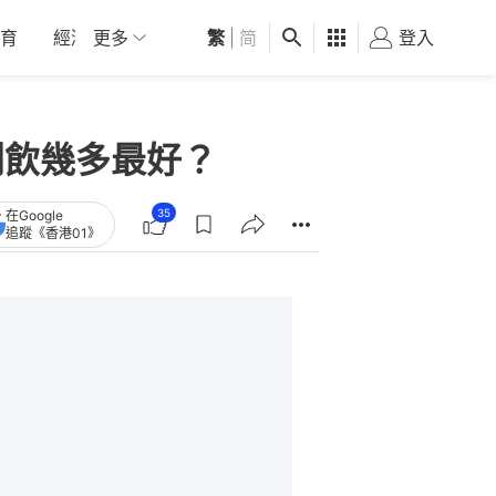
育
經濟
更多
01深圳
繁
觀點
|
简
健康
好食玩飛
登入
女
則飲幾多最好？
35
在Google
追蹤《香港01》