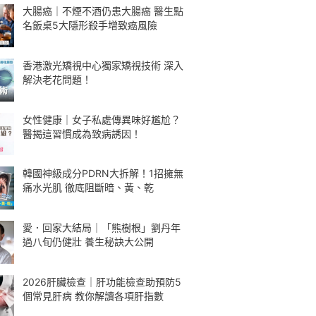
大腸癌｜不煙不酒仍患大腸癌 醫生點
名飯桌5大隱形殺手增致癌風險
香港激光矯視中心獨家矯視技術 深入
解決老花問題！
女性健康｜女子私處傳異味好尷尬？
醫揭這習慣成為致病誘因！
韓國神級成分PDRN大拆解！1招擁無
痛水光肌 徹底阻斷暗、黃、乾
愛．回家大結局｜「熊樹根」劉丹年
過八旬仍健壯 養生秘訣大公開
2026肝臟檢查｜肝功能檢查助預防5
個常見肝病 教你解讀各項肝指數