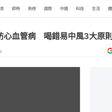
息
即時
熱榜
國際
中國
科技
生活
體
防心血管病 喝錯易中風3大原
35