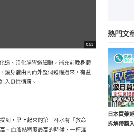
熱門文
0:51
總
共
時
間
化道、活化腸胃道細胞，補充前晚身體
，讓身體由內而外整個甦醒過來，有益
進入良性循環。
日本買藥
提到，早上起來的第一杯水有「救命
拆解帶藥
高、血液黏稠度最高的時候，一杯溫