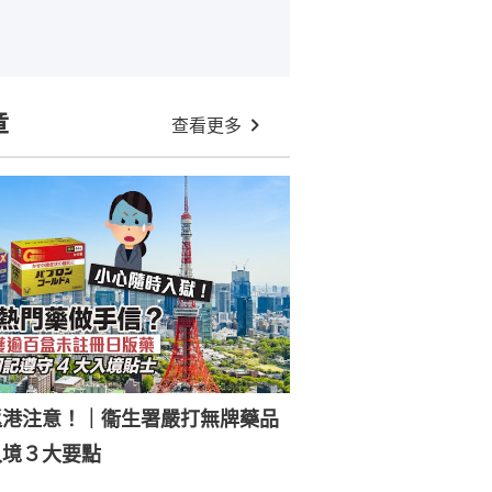
章
查看更多
返港注意！｜衞生署嚴打無牌藥品
入境３大要點