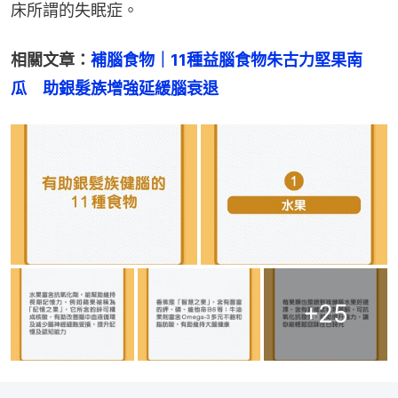
床所謂的失眠症。
相關文章：
補腦食物｜11種益腦食物朱古力堅果南
瓜　助銀髮族增強延緩腦衰退
+
25