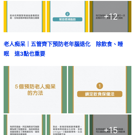
+
12
老人痴呆｜五管齊下預防老年腦退化　除飲食、睡
眠　這3點也重要
+
15