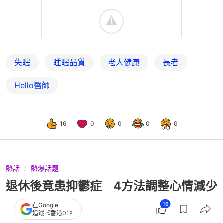
失眠
睡眠品質
老人健康
長者
Hello醫師
16
0
0
0
0
熱話
熱爆話題
退休後竟患抑鬱症 4方法調整心情減少
空虛感 多刺激大腦防失智
16
在Google
追蹤《香港01》