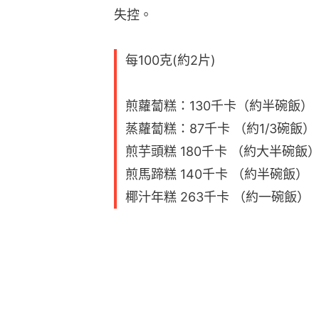
失控。
每100克(約2片)
煎蘿蔔糕：130千卡（約半碗飯）
蒸蘿蔔糕：87千卡 （約1/3碗飯）
煎芋頭糕 180千卡 （約大半碗飯
煎馬蹄糕 140千卡 （約半碗飯）
椰汁年糕 263千卡 （約一碗飯）