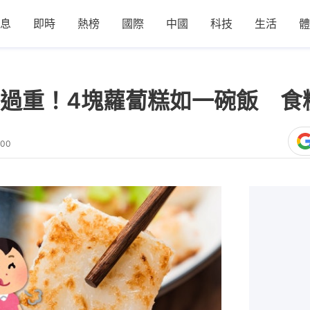
息
即時
熱榜
國際
中國
科技
生活
體
過重！4塊蘿蔔糕如一碗飯 食
:00