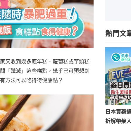
熱門文
家又收到幾多底年糕、蘿蔔糕或芋頭糕
間「殲滅」這些糕點，幾乎已可預想到
有方法可以吃得得健康點？
日本買藥
拆解帶藥