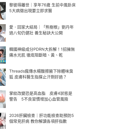
黎彼得離世｜享年76歲 生前中風卧床
5大病徵出現要立即求醫
愛．回家大結局｜「熊樹根」劉丹年
過八旬仍健壯 養生秘訣大公開
韓國神級成分PDRN大拆解！1招擁無
痛水光肌 徹底阻斷暗、黃、乾
Threads瘋傳水楊酸擦腋下除體味臭
狐 皮膚科醫生指搽止汗劑好過？
掌紋改變恐是高血脂 皮膚4狀態是
警告 5不良習慣增加心血管風險
2026肝臟檢查｜肝功能檢查助預防5
個常見肝病 教你解讀各項肝指數