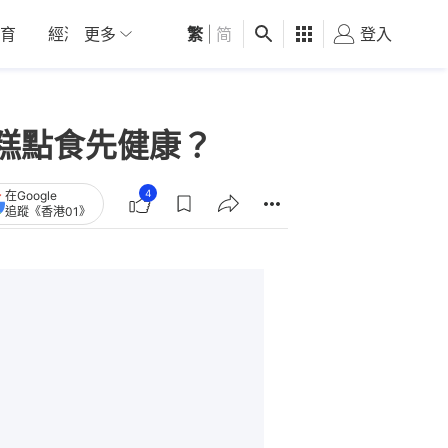
育
經濟
更多
01深圳
繁
觀點
|
简
健康
好食玩飛
登入
女
糕點食先健康？
4
在Google
追蹤《香港01》