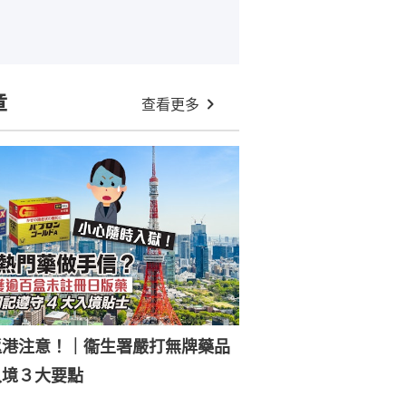
章
查看更多
返港注意！｜衞生署嚴打無牌藥品
入境３大要點