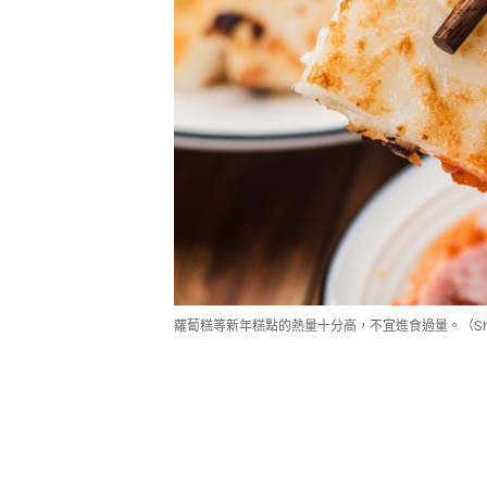
蘿蔔糕等新年糕點的熱量十分高，不宜進食過量。（Shutt