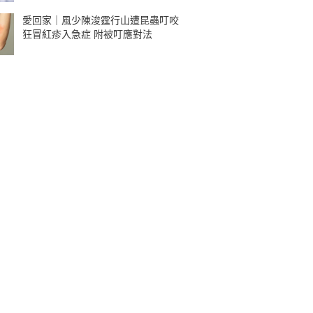
愛回家｜風少陳浚霆行山遭昆蟲叮咬
狂冒紅疹入急症 附被叮應對法