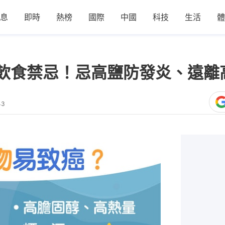
息
即時
熱榜
國際
中國
科技
生活
體
飲食禁忌！忌高鹽防發炎、遠離
43