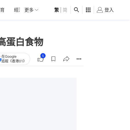
育
經濟
更多
01深圳
繁
觀點
|
简
健康
好食玩飛
登入
女
高蛋白食物
5
在Google
追蹤《香港01》