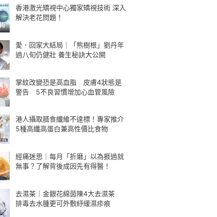
香港激光矯視中心獨家矯視技術 深入
解決老花問題！
愛．回家大結局｜「熊樹根」劉丹年
過八旬仍健壯 養生秘訣大公開
掌紋改變恐是高血脂 皮膚4狀態是
警告 5不良習慣增加心血管風險
港人攝取膳食纖維不達標！專家推介
5種高纖高蛋白兼高性價比食物
經痛迷思｜每月「折磨」以為捱過就
無事？了解背後成因先有得醫！
去濕茶｜金銀花綿茵陳4大去濕茶
排毒去水腫更可外敷紓緩濕疹痕