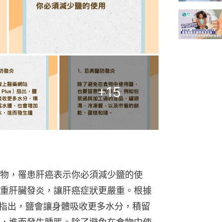
+
15
物，罹患肝癌表示你必須減少鹽的使
重肝臟發炎，讓肝癌症狀更嚴重。根據
us）指出，鹽會讓身體吸收更多水分，積留