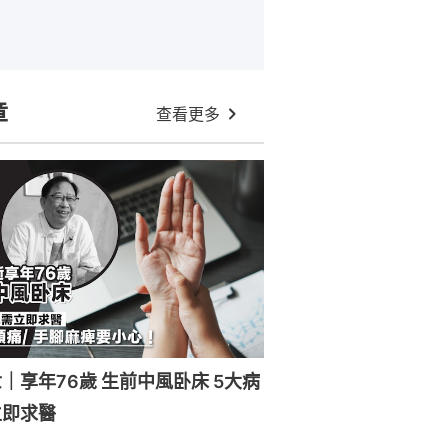
章
查看更多
｜享年76歲 生前中風卧床 5大病
立即求醫