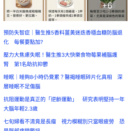
+
6
預防失智症｜醫生推5香料薑黃迷迭香穩血糖防腦退
化 每餐要點加?
壓力大焦慮失眠！醫生推3大快樂食物莓果補腦護
腎 第1名助抗抑鬱
睡眠｜睡夠8小時仍覺累？醫揭睡眠碎片化真相 深
層睡眠不足傷腦
抗阻運動是真正的「逆齡運動」 研究表明堅持一年
大腦年輕2.3歲
七旬婦看不清竟是長瘤 視力模糊別只當眼疲勞 恐
是腦部病變警訊