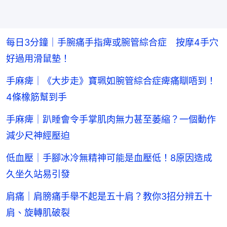
每日3分鐘｜手腕痛手指痺或腕管綜合症 按摩4手穴
好過用滑鼠墊！
手麻痺｜《大步走》寶珮如腕管綜合症痺痛瞓唔到！
4條橡筋幫到手
手麻痺｜趴睡會令手掌肌肉無力甚至萎縮？一個動作
減少尺神經壓迫
低血壓｜手腳冰冷無精神可能是血壓低！8原因造成
久坐久站易引發
肩痛｜肩膀痛手舉不起是五十肩？教你3招分辨五十
肩、旋轉肌破裂