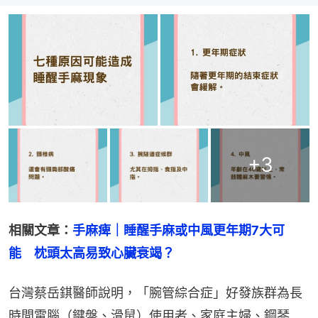
+
3
相關文章：
手麻痺｜睡醒手麻或中風更年期7大可
能　枕頭太高易致心臟衰竭？
台灣蔡岳錤醫師說明，「腕管綜合症」好發族群為長
時間電腦（鍵盤、滑鼠）使用者、家庭主婦、鋼琴