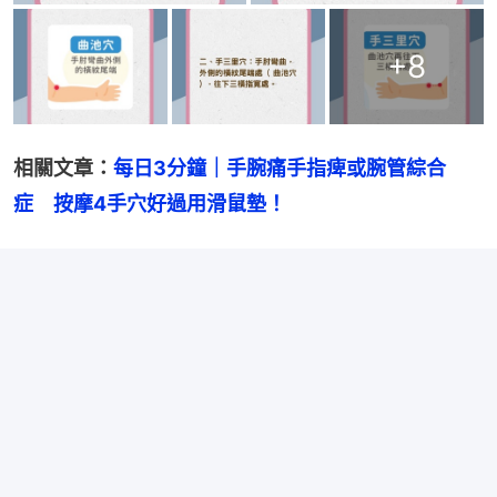
+
8
相關文章：
每日3分鐘｜手腕痛手指痺或腕管綜合
症　按摩4手穴好過用滑鼠墊！