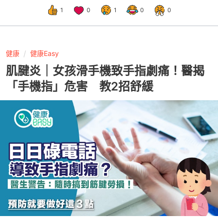
1
0
1
0
0
健康
健康Easy
肌腱炎｜女孩滑手機致手指劇痛！醫揭
「手機指」危害 教2招舒緩