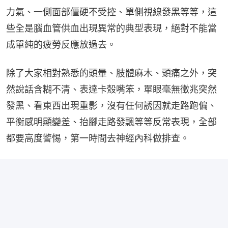
力氣、一側面部僵硬不受控、單側視線發黑等等，這
些全是腦血管供血出現異常的典型表現，絕對不能當
成單純的疲勞反應放過去。
除了大家相對熟悉的頭暈、肢體麻木、頭痛之外，突
然說話含糊不清、表達卡殼嘴笨，單眼毫無徵兆突然
發黑、看東西出現重影，沒有任何誘因就走路跑偏、
平衡感明顯變差、抬腳走路發飄等等反常表現，全部
都要高度警惕，第一時間去神經內科做排查。