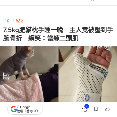
生活
寵物
7.5kg肥貓枕手睡一晚 主人竟被壓到手
腕骨折 網笑：當練二頭肌
4
在Google
追蹤《香港01》
撰文：
貓來了