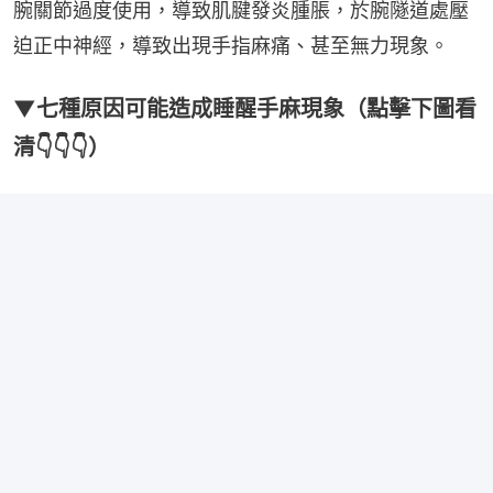
腕關節過度使用，導致肌腱發炎腫脹，於腕隧道處壓
迫正中神經，導致出現手指麻痛、甚至無力現象。
▼七種原因可能造成睡醒手麻現象（點擊下圖看
清👇👇👇）