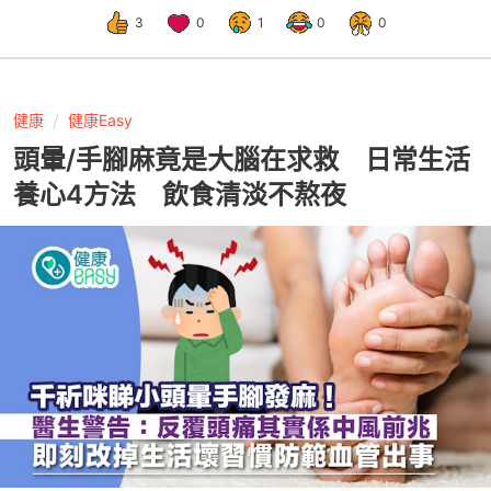
3
0
1
0
0
健康
健康Easy
頭暈/手腳麻竟是大腦在求救 日常生活
養心4方法 飲食清淡不熬夜