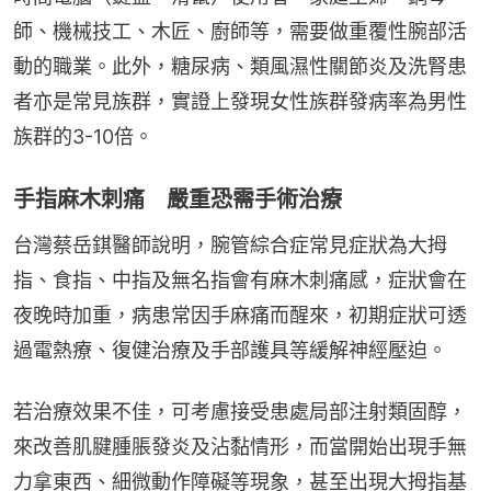
師、機械技工、木匠、廚師等，需要做重覆性腕部活
動的職業。此外，糖尿病、類風濕性關節炎及洗腎患
者亦是常見族群，實證上發現女性族群發病率為男性
族群的3-10倍。
手指麻木刺痛 嚴重恐需手術治療
台灣蔡岳錤醫師說明，腕管綜合症常見症狀為大拇
指、食指、中指及無名指會有麻木刺痛感，症狀會在
夜晚時加重，病患常因手麻痛而醒來，初期症狀可透
過電熱療、復健治療及手部護具等緩解神經壓迫。
若治療效果不佳，可考慮接受患處局部注射類固醇，
來改善肌腱腫脹發炎及沾黏情形，而當開始出現手無
力拿東西、細微動作障礙等現象，甚至出現大拇指基