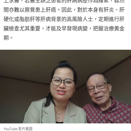
上求醫，若醫生缺乏患者的肝病病歷作為線索，驟然
間亦難以察覺患上肝癌。因此，對於本身有肝炎、肝
硬化或脂肪肝等肝病背景的高風險人士，定期進行肝
臟檢查尤其重要，才能及早發現病變，把握治療黃金
期。
YouTube 影片截圖