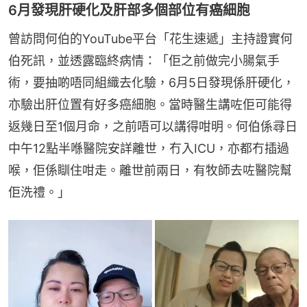
6月發現肝硬化及肝部多個部位有癌細胞
曾訪問何伯的YouTube平台「花生速遞」主持證實何
伯死訊，並透露臨終病情：「佢之前做完小腸氣手
術，要抽啲唔同組織去化驗，6月5日發現係肝硬化，
亦驗出肝位置有好多癌細胞。當時醫生講咗佢可能得
返幾日至1個月命，之前唔可以講得咁明。何伯係尋日
中午12點半喺醫院安詳離世，冇入ICU，亦都冇插過
喉，佢係瞓住咁走。離世前兩日，有牧師去咗醫院幫
佢洗禮。」