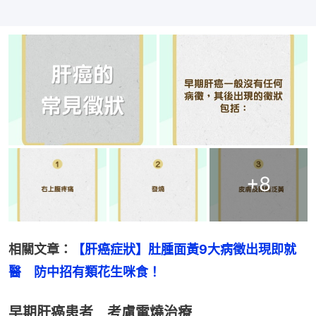
+
8
相關文章：
【肝癌症狀】肚腫面黃9大病徵出現即就
醫　防中招有類花生咪食！
早期肝癌患者 考慮電燒治療