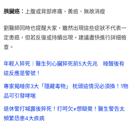
胰臟癌：
上腹或背部疼痛、黃疸、無故消瘦
劉醫師同時也提醒大家，雖然出現這些症狀不代表一
定患癌，但若反復或持續出現，建議盡快進行詳細檢
查。
年輕人猝死｜醫生列心臟猝死前5大先兆 睡醒後有
這反應是警號！
專家揭睡房3大「隱藏毒物」 枕頭這情況必須換！1物
品可引發哮喘
退休警打喊露後猝死！打呵欠≠想瞓覺！醫生警告太
頻繁恐患4大疾病