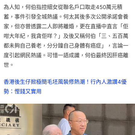
為人知，何伯指控細女從聯名戶口取走450萬元積
蓄，事件引發全城熱議。何太其後多次公開承諾會養
家，但亦曾透露二人即將離婚，更在直播中直言「佢
咁大年紀，我貪佢咩？」及後又稱何伯「三、五百萬
都未夠自己養老，分分鐘自己身體有癌症」，言論一
度引起網民熱議。可惜一語成讖，何伯最終因肝癌離
世。
香港後生仔掀極簡毛坯風裝修熱潮！行內人激讚4優
勢：慳錢又實用