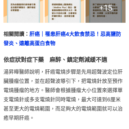
+
15
相關閲讀：
肝癌｜罹患肝癌4大飲食禁忌！忌高鹽防
發炎、遠離高蛋白食物
依症狀對症下藥 麻醉、鎮定劑減緩不適
湯昇曄醫師說明，肝癌電燒步驟是先用超聲波定位肝
臟腫瘤位置，並在超聲波導引下，把電燒針放至預作
電燒腫瘤的地方。醫師會根據腫瘤大小位置來選擇單
支電燒針或多支電燒針同時電燒，最大可達到6厘米
甚至更大的電燒範圍，而足夠大的電燒範圍就可以治
癒早期肝癌。