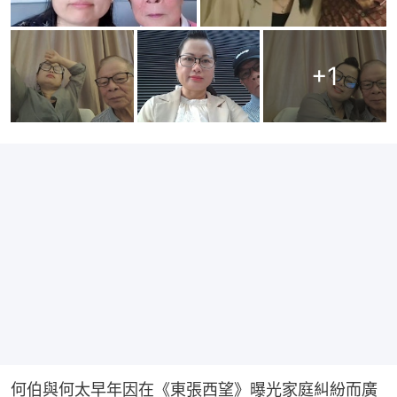
+
1
何伯與何太早年因在《東張西望》曝光家庭糾紛而廣