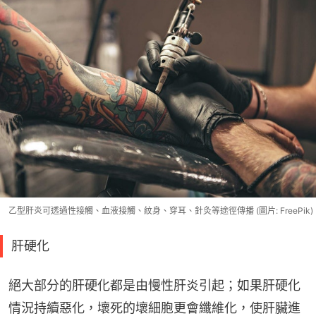
乙型肝炎可透過性接觸、血液接觸、紋身、穿耳、針灸等途徑傳播 (圖片: FreePik)
肝硬化
絕大部分的肝硬化都是由慢性肝炎引起；如果肝硬化
情況持續惡化，壞死的壞細胞更會纖維化，使肝臟進