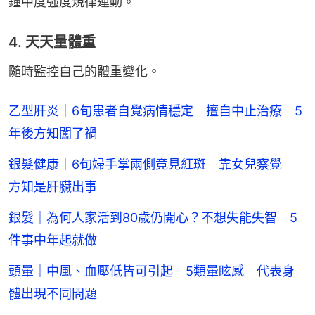
鐘中度強度規律運動。
4. 天天量體重
隨時監控自己的體重變化。
乙型肝炎｜6旬患者自覺病情穩定 擅自中止治療 5
年後方知闖了禍
銀髮健康｜6旬婦手掌兩側竟見紅斑 靠女兒察覺
方知是肝臟出事
銀髮｜為何人家活到80歲仍開心？不想失能失智 5
件事中年起就做
頭暈｜中風、血壓低皆可引起 5類暈眩感 代表身
體出現不同問題