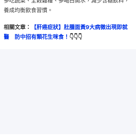
多吃蔬菜、全榖雜糧、多喝白開水，減少含糖飲料，
養成均衡飲食習慣。
相關文章：
【肝癌症狀】肚腫面黃9大病徵出現即就
醫　防中招有類花生咪食！
👇👇👇