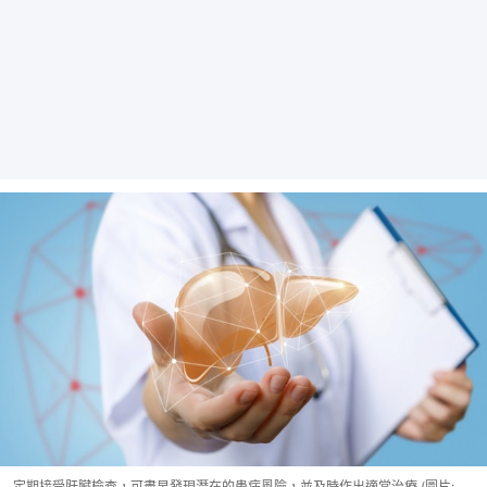
定期接受肝臟檢查，可盡早發現潛在的患病風險，並及時作出適當治療 (圖片: