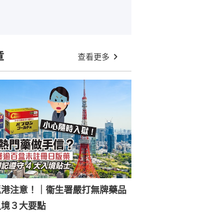
章
查看更多
返港注意！｜衞生署嚴打無牌藥品
入境３大要點