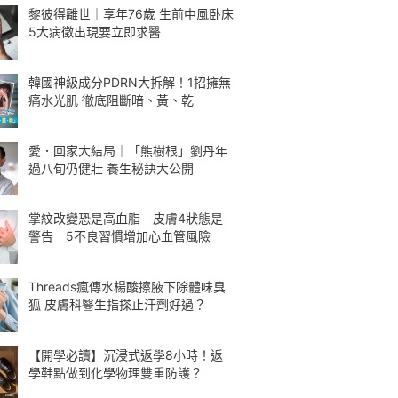
黎彼得離世｜享年76歲 生前中風卧床
5大病徵出現要立即求醫
韓國神級成分PDRN大拆解！1招擁無
痛水光肌 徹底阻斷暗、黃、乾
愛．回家大結局｜「熊樹根」劉丹年
過八旬仍健壯 養生秘訣大公開
掌紋改變恐是高血脂 皮膚4狀態是
警告 5不良習慣增加心血管風險
Threads瘋傳水楊酸擦腋下除體味臭
狐 皮膚科醫生指搽止汗劑好過？
【開學必讀】沉浸式返學8小時！返
學鞋點做到化學物理雙重防護？