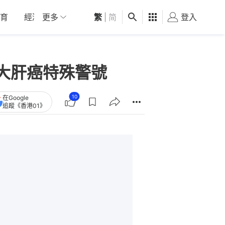
育
經濟
更多
01深圳
繁
觀點
|
简
健康
好食玩飛
登入
女
大肝癌特殊警號
10
在Google
追蹤《香港01》