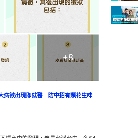
+
8
大病徵出現即就醫　防中招有類花生咪