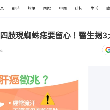
息
即時
熱榜
國際
中國
科技
生活
體
四肢現蜘蛛痣要留心！醫生揭3
23