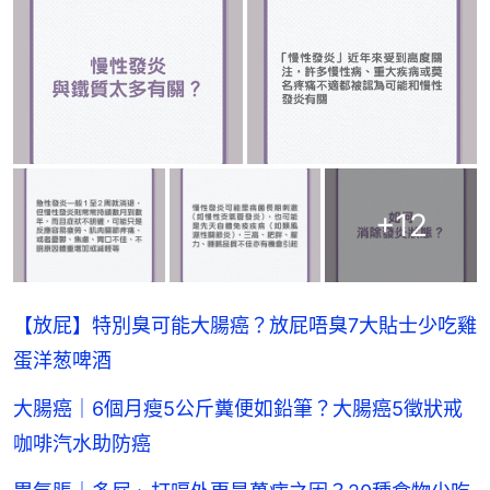
+
12
【放屁】特別臭可能大腸癌？放屁唔臭7大貼士少吃雞
蛋洋葱啤酒
大腸癌｜6個月瘦5公斤糞便如鉛筆？大腸癌5徵狀戒
咖啡汽水助防癌