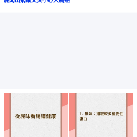
屁聞出病細又臭小心大腸癌