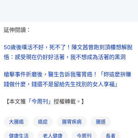
延伸閱讀：
50歲後嘆活不好，死不了！陳文茜曾跑到頂樓想解脫
悟：感受現在仍好好活著，我不想成為活著的黑洞
槍擊事件折磨後，醫生告訴我罹胃癌！「妳這麼拚賺
錢做什麼，錢還不是留給先生找別的女人享福」
【本文獲
「今周刊」
授權轉載。】
大腸癌
癌症
腸胃疾病
腸道
健康生活
老人健康
今周刊
長者