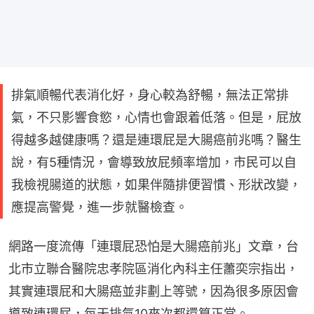
排氣順暢代表消化好，身心較為舒暢，無法正常排
氣，不只影響食慾，心情也會跟着低落。但是，屁放
得越多越健康嗎？還是連環屁是大腸癌前兆嗎？醫生
說，有5種情況，會導致放屁頻率增加，市民可以自
我檢視腸道的狀態，如果伴隨排便習慣、形狀改變，
應提高警覺，進一步就醫檢查。
網路一度流傳「連環屁恐怕是大腸癌前兆」文章，台
北市立聯合醫院忠孝院區消化內科主任蕭奕宗指出，
其實連環屁和大腸癌並非劃上等號，因為很多原因會
導致連環屁，每天排氣10來次都還算正常。