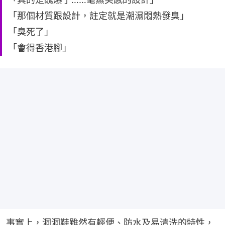
「那個材質跟設計，註定就是潮濕悶熱發臭」
「臭死了」
「會得香港腳」
事實上，洞洞鞋雖然有輕便、防水及易清洗的特性，