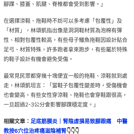
腳踝、膝蓋、肌腱、脊椎都會受到影響。」
在選擇涼鞋、拖鞋時不妨可以多考慮「包覆性」及
「材質」，林頌凱指出像是洞洞鞋材質為泡棉有彈
性、相對包覆性較高，有些母子鱷魚拖鞋因設計貼合
足弓、材質特殊，許多跑者拿來跑步，有些屬於特殊
的鞋子設計有機會避免受傷。
最常見民眾都穿幾十塊便宜一般的拖鞋、涼鞋就到處
走，林頌凱坦言：「當鞋子包覆性變差時，受傷機會
也會變高，有些女性穿涼鞋、拖鞋也會穿鞋跟很高，
一旦超過2-3公分會影響腳踝穩定度。」
相關文章：
足底筋膜炎｜腎陰虛損易致腳跟痛　中醫
教按6穴位治疼痛滋陰補腎
👇👇👇