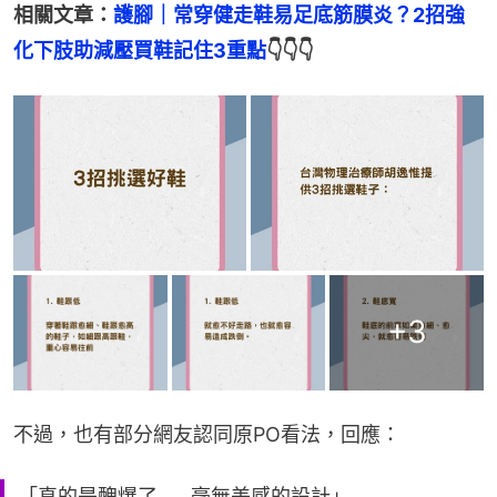
相關文章：
護腳｜常穿健走鞋易足底筋膜炎？2招強
化下肢助減壓買鞋記住3重點
👇👇👇
+
3
不過，也有部分網友認同原PO看法，回應：
「真的是醜爆了……毫無美感的設計」