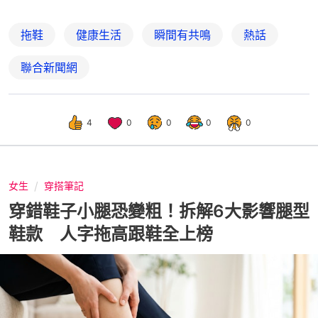
拖鞋
健康生活
瞬間有共鳴
熱話
聯合新聞網
4
0
0
0
0
女生
穿搭筆記
穿錯鞋子小腿恐變粗！拆解6大影響腿型
鞋款 人字拖高跟鞋全上榜