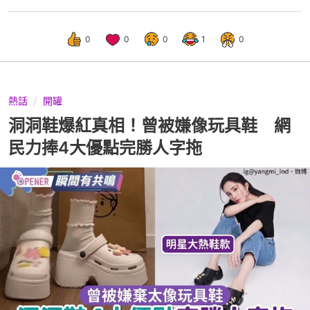
0
0
0
1
0
熱話
開罐
洞洞鞋爆紅真相！曾被嫌像玩具鞋 網
民力捧4大優點完勝人字拖