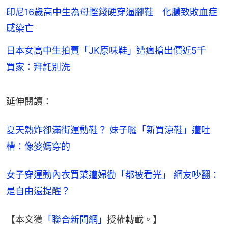
印尼16歲高中生為母慳錢硬穿逼腳鞋 化膿致敗血症
感染亡
日本女高中生拍賣「JK原味鞋」遭瘋搶出價近5千
買家：拜託別洗
延伸閱讀：
夏天熱炸卻滿街運動鞋？ 妹子曬「新買涼鞋」遭吐
槽：像婆媽穿的
女子穿運動內衣買菜遭婦勸「都被看光」 網友吵翻：
是自由還提醒？
【本文獲
「聯合新聞網」
授權轉載。】