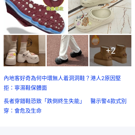
+
2
內地客好奇為何中環無人着洞洞鞋？港人2原因堅
拒：寧濕鞋保體面
長者穿錯鞋恐致「跌倒終生失能」 醫示警4款式別
穿：會危及生命