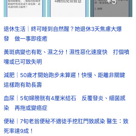
+
5
退休生活｜終可睡到自然醒？她退休3天焦慮大爆
發 做一事即痊癒
黃斑病變也有乾、濕之分！濕性惡化速度快 打個噴
嚏或已可致失明
減肥｜50歲才開始跑步未算遲！快慢、距離非關鍵
這樣跑有助長壽
血尿｜5旬婦膀胱有4厘米結石 反覆發炎、細菌感
染 再拖或變癌症
便秘｜7旬老翁便秘不適徒手挖肛門致感染 醫生：致
死率達9成！