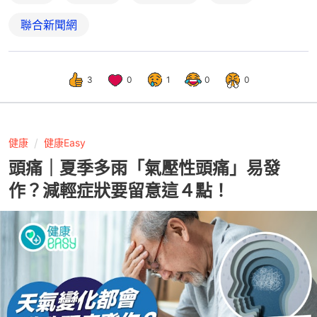
聯合新聞網
3
0
1
0
0
健康
健康Easy
頭痛｜夏季多雨「氣壓性頭痛」易發
作？減輕症狀要留意這４點！