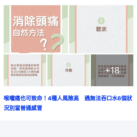
+
18
喉嚨痛也可致命！4種人風險高　遇無法吞口水6個狀
況別當普通感冒