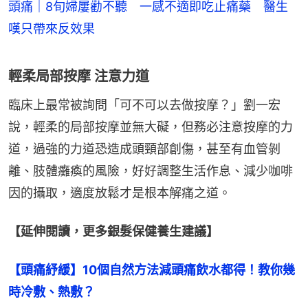
頭痛｜8旬婦屢勸不聽 一感不適即吃止痛藥 醫生
嘆只帶來反效果
輕柔局部按摩 注意力道
臨床上最常被詢問「可不可以去做按摩？」劉一宏
說，輕柔的局部按摩並無大礙，但務必注意按摩的力
道，過強的力道恐造成頭頸部創傷，甚至有血管剝
離、肢體癱瘓的風險，好好調整生活作息、減少咖啡
因的攝取，適度放鬆才是根本解痛之道。
【延伸閱讀，更多銀髮保健養生建議】
【頭痛紓緩】10個自然方法減頭痛飲水都得！教你幾
時冷敷、熱敷？