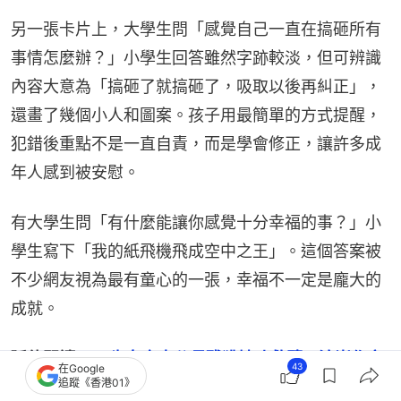
另一張卡片上，大學生問「感覺自己一直在搞砸所有
事情怎麼辦？」小學生回答雖然字跡較淡，但可辨識
內容大意為「搞砸了就搞砸了，吸取以後再糾正」，
還畫了幾個小人和圖案。孩子用最簡單的方式提醒，
犯錯後重點不是一直自責，而是學會修正，讓許多成
年人感到被安慰。
有大學生問「有什麼能讓你感覺十分幸福的事？」小
學生寫下「我的紙飛機飛成空中之王」。這個答案被
不少網友視為最有童心的一張，幸福不一定是龐大的
成就。
延伸閱讀：
12歲女童喪父母殘獲姨丈救贖　淚崩作文
43
在Google
追蹤《香港01》
瘋傳：你是我的第二個爸爸