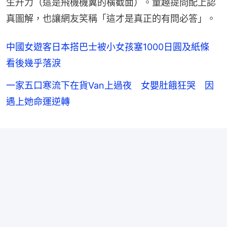
生升力（這是飛機機翼的橫截面）。童趣提問配上認
真圖解，也讓網友笑稱「這才是真正的有問必答」。
中國女遊客日本搭巴士被小女孩塞1000日圓及紙條
看後幾乎落淚
一家五口寒流下在貨Van上過夜 女嬰肚餓狂哭 因
遇上她命運逆轉