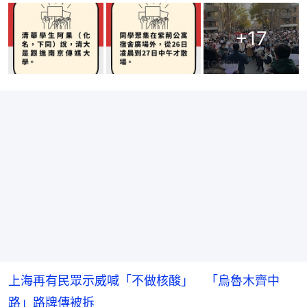
+
17
上海再有民眾示威喊「不做核酸」 「烏魯木齊中
路」路牌傳被拆