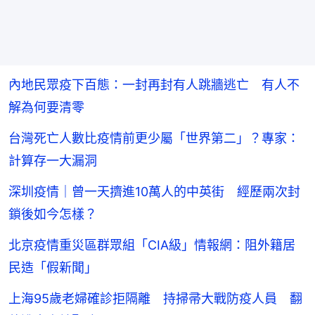
內地民眾疫下百態：一封再封有人跳牆逃亡 有人不
解為何要清零
台灣死亡人數比疫情前更少屬「世界第二」？專家：
計算存一大漏洞
深圳疫情｜曾一天擠進10萬人的中英街 經歷兩次封
鎖後如今怎樣？
北京疫情重災區群眾組「CIA級」情報網：阻外籍居
民造「假新聞」
上海95歲老婦確診拒隔離 持掃帚大戰防疫人員 翻