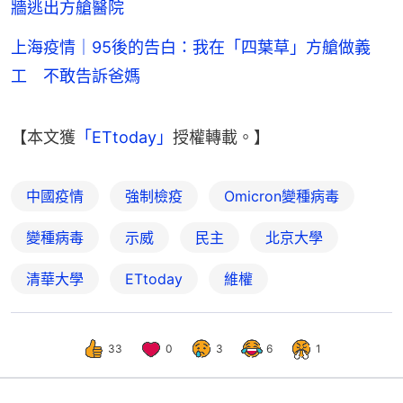
牆逃出方艙醫院
上海疫情｜95後的告白：我在「四葉草」方艙做義
工 不敢告訴爸媽
【本文獲
「ETtoday」
授權轉載。】
中國疫情
強制檢疫
Omicron變種病毒
變種病毒
示威
民主
北京大學
清華大學
ETtoday
維權
33
0
3
6
1