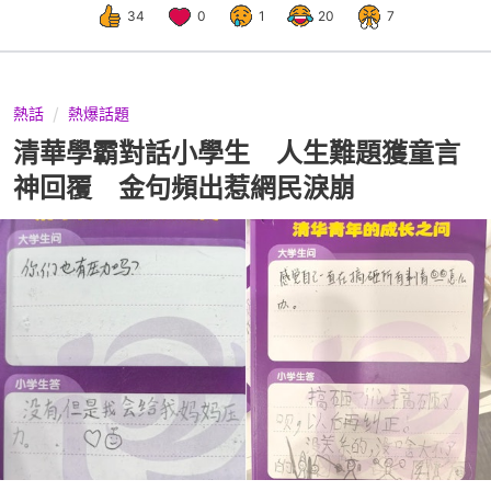
34
0
1
20
7
熱話
熱爆話題
清華學霸對話小學生 人生難題獲童言
神回覆 金句頻出惹網民淚崩