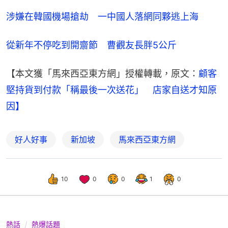
涉嫌在韓國機場搶劫　一中國人落網同夥逃上海
從新年不停吃到開齋節　曹觀友長胖5公斤
【本文獲「馬來西亞東方網」授權轉載，原文：
顧客
堅持貨到付款「稱最後一次送花」　店家自送才知原
因】
好人好事
新加坡
馬來西亞東方網
10
0
0
1
0
熱話
熱爆話題