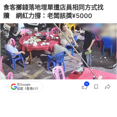
食客擲錢落地埋單遭店員相同方式找
贖 網紅力撐：老闆該獎¥5000
11
在Google
追蹤《香港01》
撰文：
快科技
出版：
2026-08-06 11:30
更新：
2026-08-06 11:30