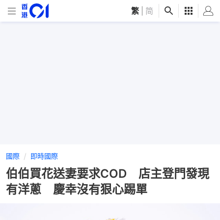
繁
|
简
國際
即時國際
伯伯買花送妻要求COD 店主登門發現
有洋蔥 慶幸沒有狠心踢單