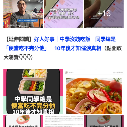
+
16
【延伸閱讀】
好人好事｜中學沒錢吃飯　同學總是
「便當吃不完分他」　10年後才知催淚真相
（點圖放
大瀏覽👇👇👇）