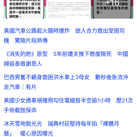
+
16
美國汽車公路起火隨時爆炸 途人合力救出受困司
機 驚險片段熱傳
《消失的她》原型 5年前遭夫推下懸崖險死 中國
婦返泰致謝恩人
巴西男奮不顧身救困洪水車上3母女 數秒後急流沖
走汽車｜有片
美國少女遇車禍撞飛勾住電線掛半空逾1小時 歷21次
手術截肢保命
冰天雪地脫光光 瑞典村莊堅持每年拍「裸體月
曆」 暖心原因曝光