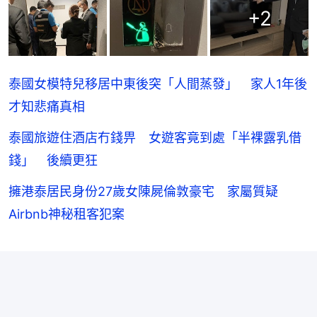
+
2
泰國女模特兒移居中東後突「人間蒸發」 家人1年後
才知悲痛真相
泰國旅遊住酒店冇錢畀 女遊客竟到處「半裸露乳借
錢」 後續更狂
擁港泰居民身份27歲女陳屍倫敦豪宅 家屬質疑
Airbnb神秘租客犯案