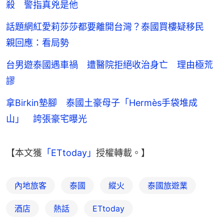
殺 警指真兇是他
話題網紅愛莉莎莎都要離開台灣？泰國買樓疑移民
親回應：看局勢
台男遊泰國遇車禍 遭醫院拒絕收治身亡 理由極荒
謬
拿Birkin墊腳 泰國土豪母子「Hermès手袋堆成
山」 誇張豪宅曝光
【本文獲
「ETtoday」
授權轉載。】
內地旅客
泰國
縱火
泰國旅遊業
酒店
熱話
ETtoday