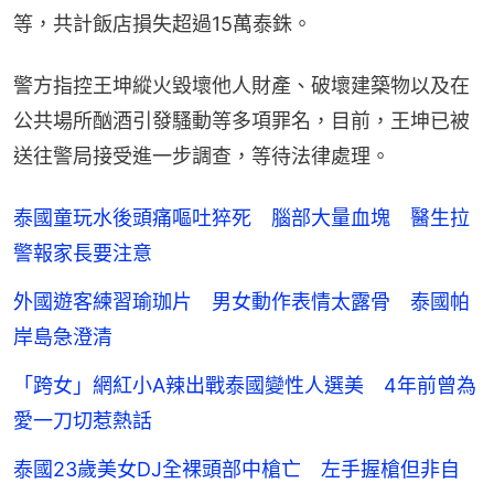
等，共計飯店損失超過15萬泰銖。
警方指控王坤縱火毀壞他人財產、破壞建築物以及在
公共場所酗酒引發騷動等多項罪名，目前，王坤已被
送往警局接受進一步調查，等待法律處理。
泰國童玩水後頭痛嘔吐猝死 腦部大量血塊 醫生拉
警報家長要注意
外國遊客練習瑜珈片 男女動作表情太露骨 泰國帕
岸島急澄清
「跨女」網紅小A辣出戰泰國變性人選美 4年前曾為
愛一刀切惹熱話
泰國23歲美女DJ全裸頭部中槍亡 左手握槍但非自