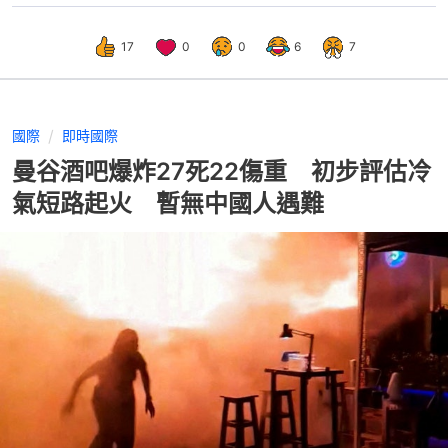
17
0
0
6
7
國際
即時國際
曼谷酒吧爆炸27死22傷重 初步評估冷
氣短路起火 暫無中國人遇難