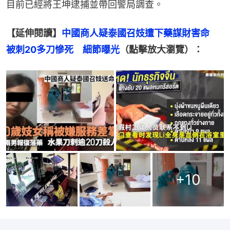
目前已經將王坤逮捕並帶回警局調查。
【延伸閱讀】
中國商人疑泰國召妓遭下藥謀財害命　
被刺20多刀慘死　細節曝光
（點擊放大瀏覽）：
+
10