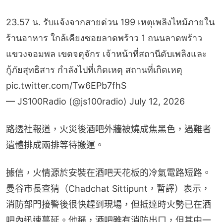
23.57 น. รับแจ้งจากสายด่วน 199 เหตุเพลิงไหม้ภายใน
ร้านอาหาร ใกล้เคียงซอยลาดพร้าว 1 ถนนลาดพร้าว
แขวงจอมพล เขตจตุจักร เจ้าหน้าที่สถานีดับเพลิงและ
กู้ภัยสุทธิสาร กำลังไปที่เกิดเหตุ สถานที่เกิดเหตุ
pic.twitter.com/Tw6EPb7fhS
— JS100Radio (@js100radio)
July 12, 2026
路透社報道，火災後酒吧外牆被燒成焦黑色，遇難者
遺體排成兩排等待搬運。
據信，火情源於安裝在酒吧天花板的冷氣電路短路。
曼谷市長查猜（Chadchat Sittipunt，暫譯）表示，
消防部門接警後很快趕到現場，但抵達時火勢已在酒
吧內迅速蔓延。他稱，酒吧雖有消防出口，但其中一