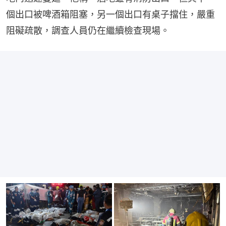
個出口被啤酒箱阻塞，另一個出口有桌子擋住，嚴重
阻礙疏散，調查人員仍在繼續檢查現場。