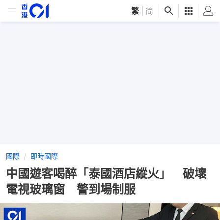
繁
|
简
國際
即時國際
中國遊客喝醉「泰國酒店縱火」 破壞
電視玻璃窗 警到場制服