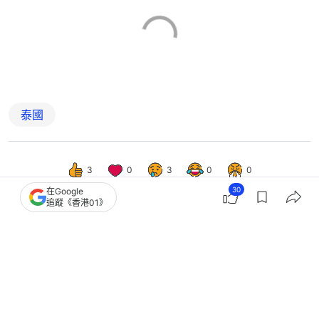
泰國
3
0
3
0
0
30
在Google
追蹤《香港01》
國際
即時國際
泰國曼谷酒吧大火 至少27死63人傷
多人藏身廁所遇難