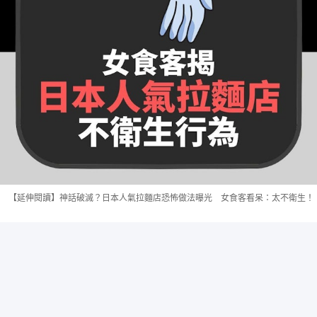
【延伸閱讀】神話破滅？日本人氣拉麵店恐怖做法曝光 女食客看呆：太不衛生！