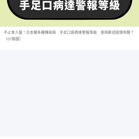
不止食人菌！日本爆多種傳染病 手足口病再達警報等級 竟與新冠疫情有關？
（01製圖）