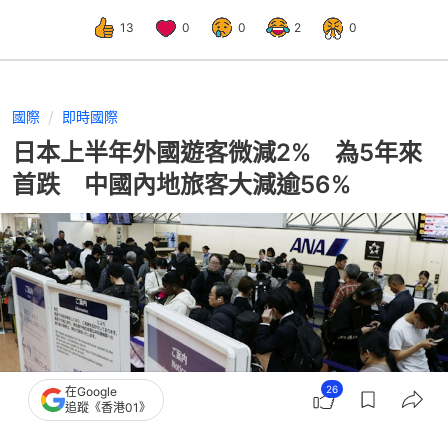
13
0
0
2
0
國際
即時國際
日本上半年外國遊客微減2% 為5年來
首跌 中國內地旅客大減逾56%
26
在Google
追蹤《香港01》