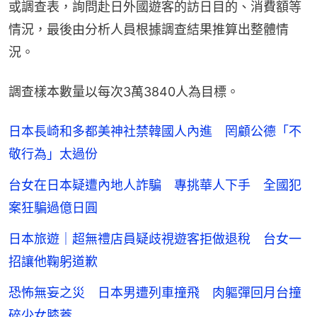
或調查表，詢問赴日外國遊客的訪日目的、消費額等
情況，最後由分析人員根據調查結果推算出整體情
況。
調查樣本數量以每次3萬3840人為目標。
日本長崎和多都美神社禁韓國人內進 罔顧公德「不
敬行為」太過份
台女在日本疑遭內地人詐騙 專挑華人下手 全國犯
案狂騙過億日圓
日本旅遊｜超無禮店員疑歧視遊客拒做退稅 台女一
招讓他鞠躬道歉
恐怖無妄之災 日本男遭列車撞飛 肉軀彈回月台撞
碎少女膝蓋