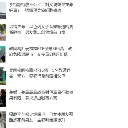
亨特認特赦不公平「對父親聲譽並非
好事」 透露拜登癌細胞擴散
珍惜生命︱以色列女子音樂節遭哈馬
斯殺害 男友難忘創傷墳前自盡
韓國網紅玩槓桿ETF慘賠365萬 政
府急降溫股市 交投量3個月新低
泰國校園槍擊7死15傷 5名教師遇
害 警方：疑犯行兇前殺祖父母
美媒：美軍高層認為對伊軍事行動效
果有限 尋求退出戰事方案
逼脫至全裸火燒體毛 日女找朋友殘
酷虐死前男友 主犯判無期徒刑