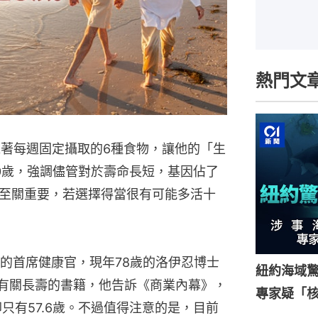
熱門文
靠著每週固定攝取的6種食物，讓他的「生
0歲，強調儘管對於壽命長短，基因佔了
至關重要，若選擇得當很有可能多活十
的首席健康官，現年78歲的洛伊忍博士
紐約海域驚
撰寫過多本有關長壽的書籍，他告訴《商業內幕》，
專家疑「
只有57.6歲。不過值得注意的是，目前