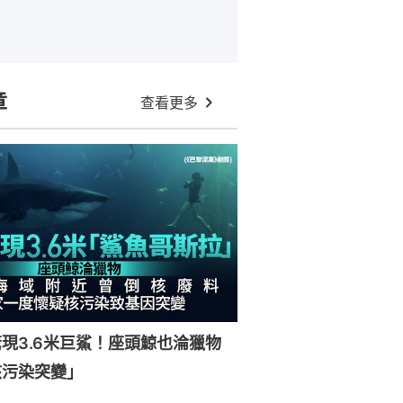
章
查看更多
現3.6米巨鯊！座頭鯨也淪獵物
核污染突變」