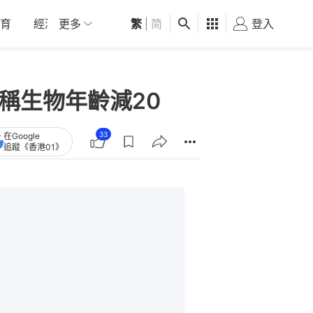
育
經濟
更多
01深圳
繁
觀點
|
简
健康
好食玩飛
登入
女
稱生物年齡減20
33
在Google
追蹤《香港01》