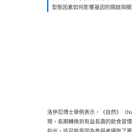
洛伊忍博士舉例表示，《自然》（Nat
現，長期轉換到有益長壽的飲食習慣
指出，這可能是因為參與者攝取了更
糖飲料和加工肉品的攝取。洛伊忍博
中添加最少量的這些食物，也可能對
【相關圖輯】
哪個血型最長壽？研究
25年
（點圖放大瀏覽👇👇👇）