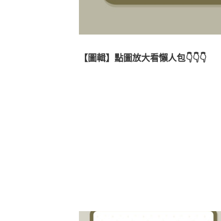
【圖輯】點圖放大看懶人包👇👇👇