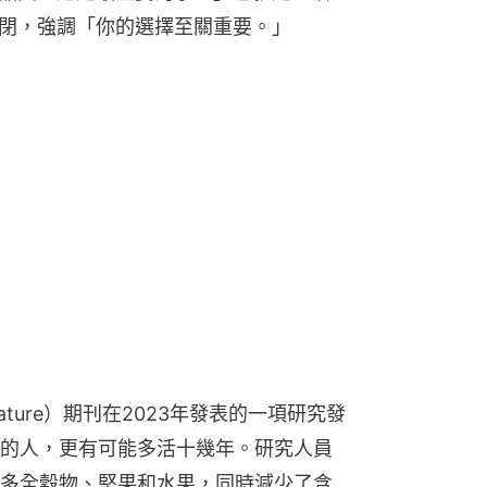
ure）期刊在2023年發表的一項研究發
的人，更有可能多活十幾年。研究人員
多全穀物、堅果和水果，同時減少了含
士也列了6種食物，並說，即使是在飲食
健康產生正面影響。
揭「A型血最短命」平均壽命比第一名少