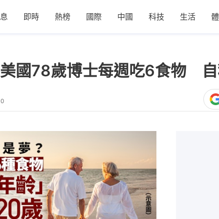
息
即時
熱榜
國際
中國
科技
生活
體
美國78歲博士每週吃6食物 自
40