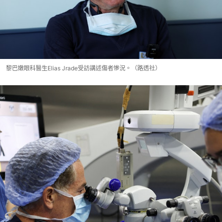
黎巴嫩眼科醫生Elias Jrade受訪講述傷者慘況。（路透社）