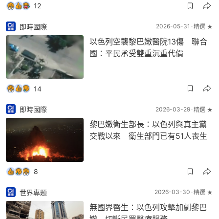
12
即時國際
2026-05-31
精選 ★
以色列空襲黎巴嫩醫院13傷 聯合
國：平民承受雙重沉重代價
14
即時國際
2026-03-29
精選 ★
黎巴嫩衛生部長：以色列與真主黨
交戰以來 衛生部門已有51人喪生
8
世界專題
2026-03-30
精選 ★
無國界醫生：以色列攻擊加劇黎巴
嫩 切斷民眾醫療服務