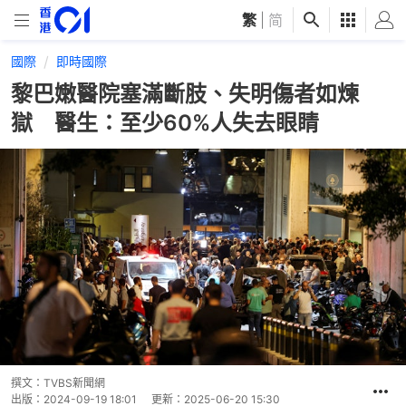
繁
|
简
國際
即時國際
黎巴嫩醫院塞滿斷肢、失明傷者如煉
獄 醫生：至少60%人失去眼睛
撰文：
TVBS新聞網
出版：
2024-09-19 18:01
更新：
2025-06-20 15:30