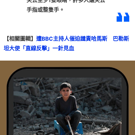
失去至少1隻眼睛，許多人還失去
手指或整隻手。
【相關圖輯】
遭BBC主持人催迫譴責哈馬斯　巴勒斯
坦大使「直線反擊」一針見血