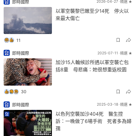
即時國際
2026-04-27
精選 ★
以軍空襲黎巴嫩至少14死 停火以
來最大傷亡
11
即時國際
2025-07-11
精選 ★
加沙15人輪候診所遇以軍空襲亡包
括8童 母悲痛：她很想重返校園
30
即時國際
2025-03-18
精選 ★
以色列空襲加沙404死 醫生控
訴：一晚做了6場手術 死者多為婦
孺