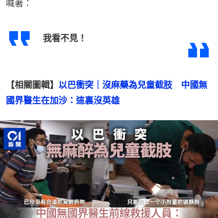
喊著：
我看不見！
【相關圖輯】
以巴衝突｜沒麻藥為兒童截肢　中國無
國界醫生在加沙：這裏沒英雄