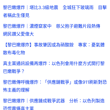
黎巴嫩爆炸｜堪比3.3級地震 全城狂下玻璃雨 目擊
者稱此生僅見
黎巴嫩爆炸｜濃煙竄家中 慈父抱子避難片段熱傳
網民讚父愛偉大
【黎巴嫩爆炸】事故肇因或為硝酸銨 專家：憂氣體
散布毒化物
真主黨通訊設備再爆炸：以色列會用什麼方式開打黎
巴嫩戰爭？
黎巴嫩傳呼機爆炸：「供應鏈戰爭」或像911刷新對恐
怖主義的理解
黎巴嫩爆炸｜供應鏈成戰爭武器 分析：以色列製造
恐慌震懾真主黨