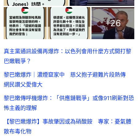
+
26
真主黨通訊設備再爆炸：以色列會用什麼方式開打黎
巴嫩戰爭？
黎巴嫩爆炸｜濃煙竄家中 慈父抱子避難片段熱傳
網民讚父愛偉大
黎巴嫩傳呼機爆炸：「供應鏈戰爭」或像911刷新對恐
怖主義的理解
【黎巴嫩爆炸】事故肇因或為硝酸銨 專家：憂氣體
散布毒化物