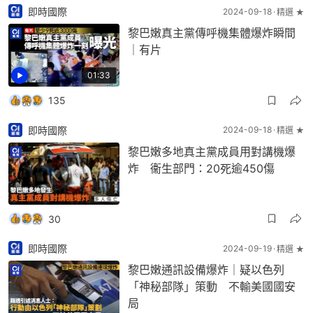
即時國際
2024-09-18
精選 ★
黎巴嫩真主黨傳呼機集體爆炸瞬間
｜有片
01:33
135
即時國際
2024-09-18
精選 ★
黎巴嫩多地真主黨成員用對講機爆
炸 衞生部門：20死逾450傷
30
即時國際
2024-09-19
精選 ★
黎巴嫩通訊設備爆炸｜疑以色列
「神秘部隊」策動 不輸美國國安
局