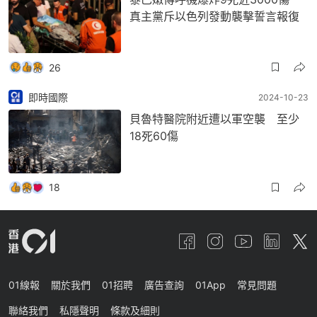
真主黨斥以色列發動襲擊誓言報復
26
即時國際
2024-10-23
貝魯特醫院附近遭以軍空襲 至少
18死60傷
18
01線報
關於我們
01招聘
廣告查詢
01App
常見問題
聯絡我們
私隱聲明
條款及細則