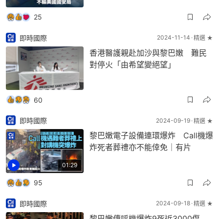
25
即時國際
2024-11-14
精選 ★
香港醫護親赴加沙與黎巴嫩 難民
對停火「由希望變絕望」
60
即時國際
2024-09-19
精選 ★
黎巴嫩電子設備連環爆炸 Call機爆
炸死者葬禮亦不能倖免｜有片
01:29
95
即時國際
2024-09-18
精選 ★
黎巴嫩傳呼機爆炸9死近3000傷