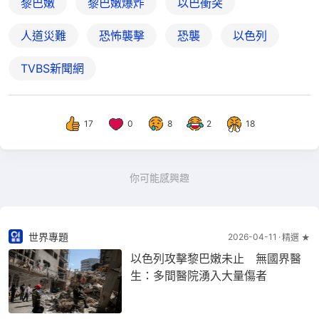
黎巴嫩
黎巴嫩爆炸
以巴衝突
人道災難
恐怖襲擊
恐襲
以色列
TVBS新聞網
17
0
8
2
18
你可能感興趣
世界專題
2026-04-11
精選 ★
以色列攻擊黎巴嫩未止 無國界醫
生：多間醫院湧入大量傷者