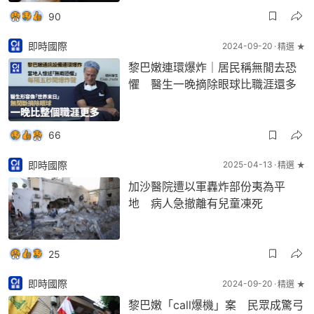
90
即時國際
2024-09-20
精選 ★
黎巴嫩連環爆炸｜居民稱無閒去恐
懼 醫生一晚摘除眼球比職涯還多
66
即時國際
2025-04-13
精選 ★
加沙醫院遭以軍轟炸部份夷為平
地 病人急撤離有兒童凍死
25
即時國際
2024-09-20
精選 ★
黎巴嫩「call爆機」案 民眾成驚弓