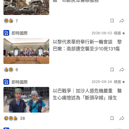
7
即時國際
2026-06-02
精選 ★
以黎代表華府舉行新一輪會談 黎
巴嫩：南部遭空襲至少10死131傷
6
即時國際
2025-09-24
精選 ★
以巴戰爭｜加沙人道危機嚴重 醫
生心痛憶述為「斷頭孕婦」接生
38