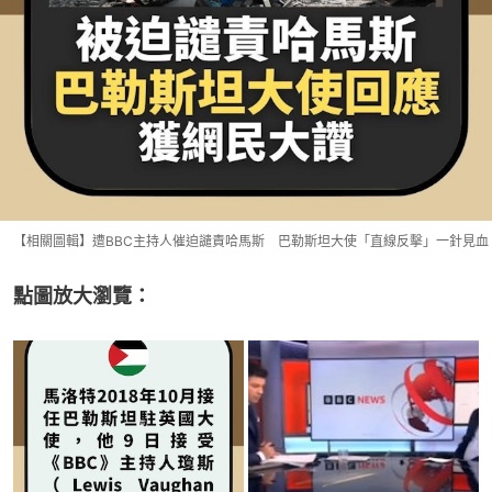
【相關圖輯】遭BBC主持人催迫譴責哈馬斯 巴勒斯坦大使「直線反擊」一針見血
點圖放大瀏覽：