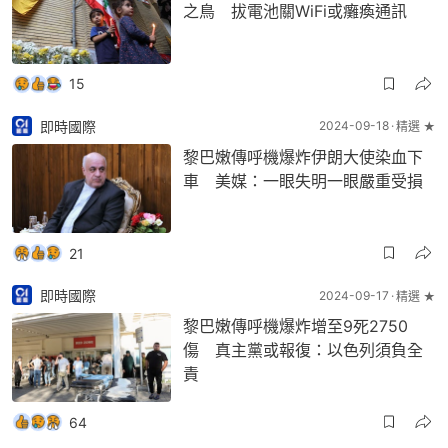
之鳥 拔電池關WiFi或癱瘓通訊
15
即時國際
2024-09-18
精選 ★
黎巴嫩傳呼機爆炸伊朗大使染血下
車 美媒：一眼失明一眼嚴重受損
21
即時國際
2024-09-17
精選 ★
黎巴嫩傳呼機爆炸增至9死2750
傷 真主黨或報復：以色列須負全
責
64