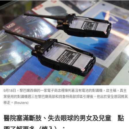
9月18日，黎巴嫩西頓的一家電子商店裡陳列着沒有電池的對講機，店主稱，真主
黨使用的對講機週三在黎巴嫩南部和貝魯特南部郊區引爆後，他出於安全原因將其
移走。(Reuters)
醫院塞滿斷肢、失去眼球的男女及兒童 點