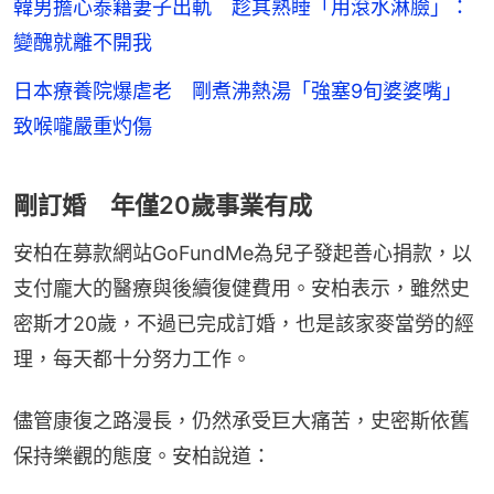
韓男擔心泰籍妻子出軌 趁其熟睡「用滾水淋臉」：
變醜就離不開我
日本療養院爆虐老 剛煮沸熱湯「強塞9旬婆婆嘴」
致喉嚨嚴重灼傷
剛訂婚 年僅20歲事業有成
安柏在募款網站GoFundMe為兒子發起善心捐款，以
支付龐大的醫療與後續復健費用。安柏表示，雖然史
密斯才20歲，不過已完成訂婚，也是該家麥當勞的經
理，每天都十分努力工作。
儘管康復之路漫長，仍然承受巨大痛苦，史密斯依舊
保持樂觀的態度。安柏說道：