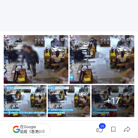
+
17
26
在Google
土耳其15歲學徒被恐怖同事強行脫褲 「高壓空氣灌
追蹤《香港01》