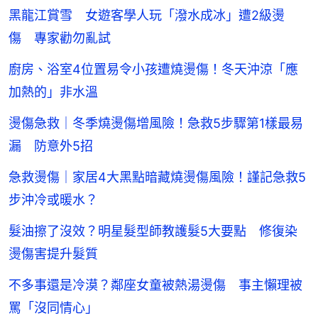
黑龍江賞雪 女遊客學人玩「潑水成冰」遭2級燙
傷 專家勸勿亂試
廚房、浴室4位置易令小孩遭燒燙傷！冬天沖涼「應
加熱的」非水溫
燙傷急救｜冬季燒燙傷增風險！急救5步驟第1樣最易
漏 防意外5招
急救燙傷｜家居4大黑點暗藏燒燙傷風險！謹記急救5
步沖冷或暖水？
髮油擦了沒效？明星髮型師教護髮5大要點 修復染
燙傷害提升髮質
不多事還是冷漠？鄰座女童被熱湯燙傷 事主懶理被
罵「沒同情心」