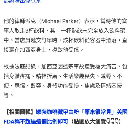
都認唔出係乜水
他的律師派克（Michael Parker）表示，當時他的當
事人取走3杯飲料，其中一杯熱飲未完全放入飲料架
中。當店員遞交訂單時，該杯飲料從容器中滑落，直
接灑在加西亞身上，導致他受傷。
根據法庭記錄，加西亞因這宗事故遭受極大痛苦，包
括身體疼痛、精神折磨、生活樂趣喪失、羞辱、不
便、悲傷、毀容、身體功能受損、焦慮及情緒困擾
等。
【相關圖輯】
罐裝咖啡藏曱甴粉「原來很常見」美國
FDA稱不超過這個比例即可
（點圖放大瀏覽👇👇👇）