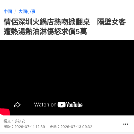
中國
大國小事
情侶深圳火鍋店熱吻掀翻桌 隔壁女客
遭熱湯熱油淋傷怒求償5萬
撰文：
許祺安
出版：
2026-07-11 12:39
更新：
2026-07-13 09:32