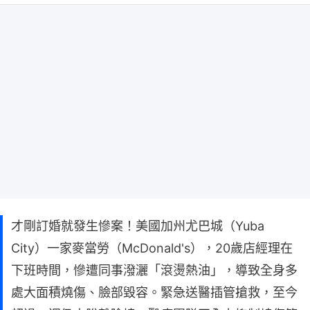
才剛訂婚就發生慘案！美國加州尤巴城（Yuba
City）一家麥當勞（McDonald's），20歲店經理在
下班時間，慘遭同事潑灑「滾燙熱油」，導致全身多
處大面積燒傷、臉部毀容。緊急送醫插管搶救，至今