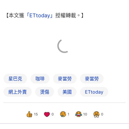
【本文獲
「ETtoday」
授權轉載。】
星巴克
咖啡
麥當勞
麥當勞
網上外賣
燙傷
美國
ETtoday
15
0
1
10
0