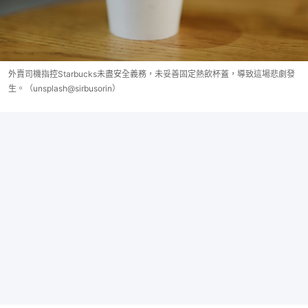
外賣司機指控Starbucks未盡安全義務，未妥善固定熱飲杯蓋，導致這場悲劇發
生。（unsplash@sirbusorin）