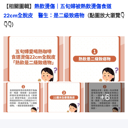
【相關圖輯】
熱飲燙傷｜五旬婦被熱飲燙傷食道
22cm全脫皮　醫生：是二級致癌物
（點圖放大瀏覽👇
👇👇）
+
6