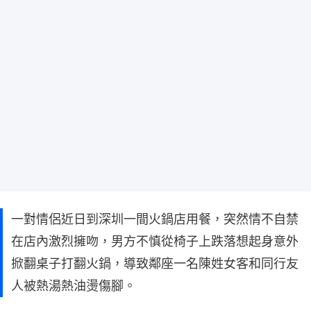
一對情侶近日到深圳一間火鍋店用餐，突然情不自禁
在店內激烈擁吻，男方不慎從椅子上跌落想起身意外
掀翻桌子打翻火鍋，導致鄰座一名陳姓女客和同行友
人被熱湯熱油燙傷腳。