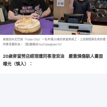
美國加州尤巴城（Yuba City）一名年僅20歲的麥當勞員工，上班期間莫名奇妙遭
同事潑灑熱油。（圖/翻攝自YouTube@abc10）
20歲麥當勞店經理遭同事潑滾油　嚴重燒傷駭人畫面
曝光（慎入）：