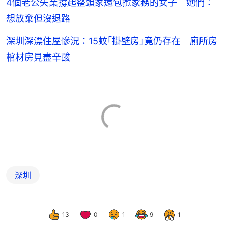
4個老公失業撐起整頭家還包攬家務的女子 她們：
想放棄但沒退路
深圳深漂住屋慘況：15蚊｢掛壁房｣竟仍存在 廁所房
棺材房見盡辛酸
深圳
13
0
1
9
1