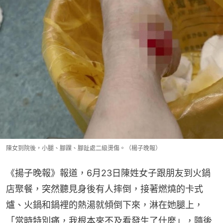
陳女到院後，小腿、腳踝、腳趾處二級燙傷。（楊子晚報）
《揚子晚報》報道，6月23日陳姓女子跟朋友到火鍋
店聚餐，突然聽見身後有人摔倒，接著燃燒的卡式
爐、火鍋和鍋裡的熱湯就傾倒下來，淋在她腿上，
「當時特別痛，我根本來不及看發生了什麼」，隨後