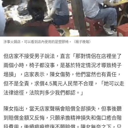
涉事火鍋店，可以看到店內使用的是塑膠椅。（楊子晚報）
但店家不接受男子說法，直言「那對情侶在店裡坐了
兩個小時，椅子都沒事，是基於特定情況才導致椅子
塌損」，店家表示，陳女傷勢，他們當然也有責任，
但不是全責，求償4.5萬元人民幣不合理，「她可以走
法律途徑，法院判多少我們都認。」
陳女指出，當天店家聲稱會賠償全部損失，但事後聽
到賠償金額又反悔，只願承擔精神損失和傷口癒合階
段費用，後續疤痕修復不願賠償。陳女無奈之下，只