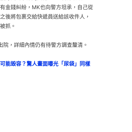
者有金錢糾紛，MK也向警方坦承，自己從
之後將包裹交給快遞員送給該收件人，
發被抓。
出院，詳細內情仍有待警方調查釐清。
可能毀容？驚人畫面曝光「尿袋」同樣