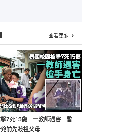
章
查看更多
擊7死15傷 一教師遇害 警
行兇前先殺祖父母