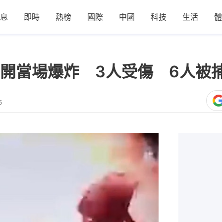
息
即時
熱榜
國際
中國
科技
生活
體
開當場爆炸 3人受傷 6人被
5