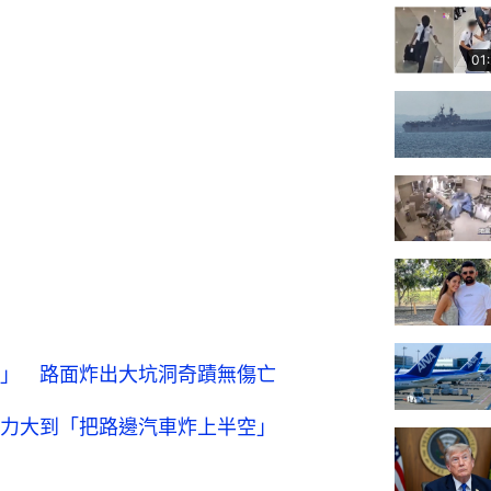
01
」 路面炸出大坑洞奇蹟無傷亡
力大到「把路邊汽車炸上半空」