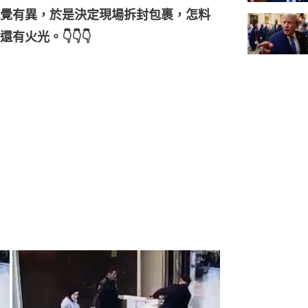
覺有異，於是決定現場拆封包裹，怎料
火光。👇👇👇