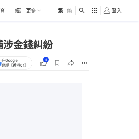
育
經濟
更多
01深圳
繁
觀點
|
简
健康
好食玩飛
登入
女
捕涉金錢糾紛
4
在Google
追蹤《香港01》