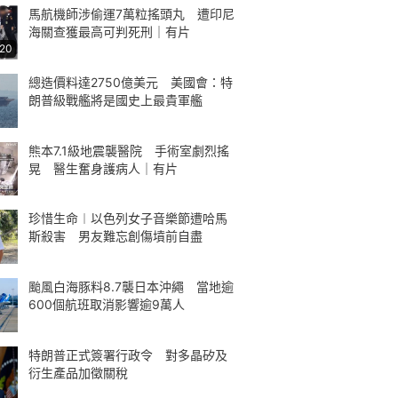
馬航機師涉偷運7萬粒搖頭丸 遭印尼
海關查獲最高可判死刑｜有片
:20
總造價料達2750億美元 美國會：特
朗普級戰艦將是國史上最貴軍艦
熊本7.1級地震襲醫院 手術室劇烈搖
晃 醫生奮身護病人｜有片
珍惜生命︱以色列女子音樂節遭哈馬
斯殺害 男友難忘創傷墳前自盡
颱風白海豚料8.7襲日本沖繩 當地逾
600個航班取消影響逾9萬人
特朗普正式簽署行政令 對多晶矽及
衍生產品加徵關稅