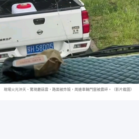
現場火光沖天、驚現蘑菇雲，路面被炸毀，周邊車輛門窗被震碎。（影片截圖）