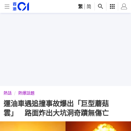
繁
|
简
熱話
熱爆話題
運油車遇追撞事故爆出「巨型蘑菇
雲」 路面炸出大坑洞奇蹟無傷亡