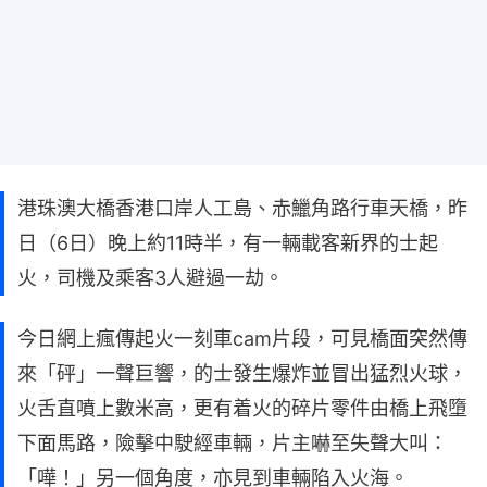
港珠澳大橋香港口岸人工島、赤鱲角路行車天橋，昨
日（6日）晚上約11時半，有一輛載客新界的士起
火，司機及乘客3人避過一劫。
今日網上瘋傳起火一刻車cam片段，可見橋面突然傳
來「砰」一聲巨響，的士發生爆炸並冒出猛烈火球，
火舌直噴上數米高，更有着火的碎片零件由橋上飛墮
下面馬路，險擊中駛經車輛，片主嚇至失聲大叫：
「嘩！」另一個角度，亦見到車輛陷入火海。