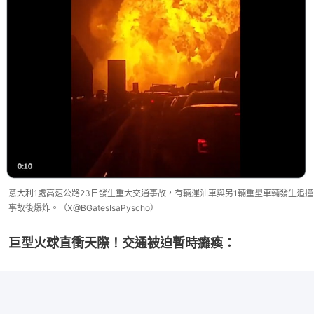
意大利1處高速公路23日發生重大交通事故，有輛運油車與另1輛重型車輛發生追撞
事故後爆炸。（X@BGatesIsaPyscho）
巨型火球直衝天際！交通被迫暫時癱瘓：