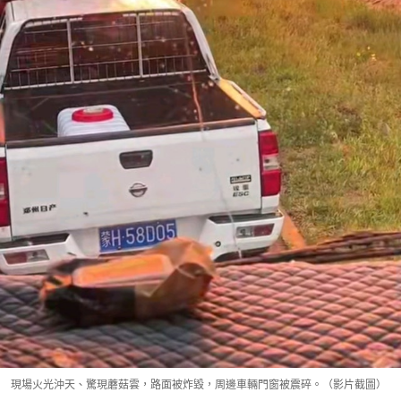
現場火光沖天、驚現蘑菇雲，路面被炸毀，周邊車輛門窗被震碎。（影片截圖）