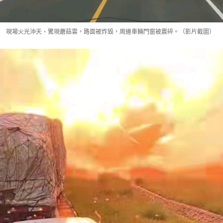
現場火光沖天、驚現蘑菇雲，路面被炸毀，周邊車輛門窗被震碎。（影片截圖）