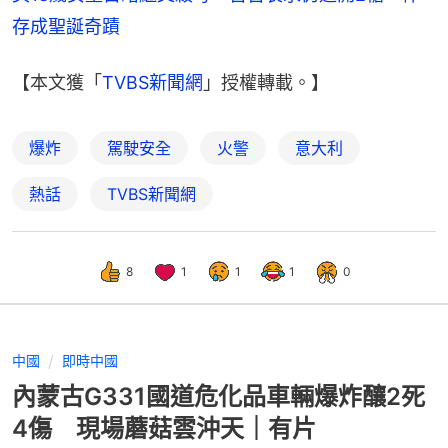
存成聖誕奇蹟
【本文獲「
TVBS新聞網
」授權轉載。】
爆炸
駕駛安全
火警
意大利
熱話
TVBS新聞網
8
1
1
1
0
中國
即時中國
內蒙古G331國道危化品車輛爆炸釀2死
4傷 現場蘑菇雲沖天｜有片