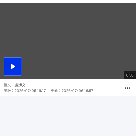
播
放
0:50
總
影
共
片
時
撰文：
盧詩文
間
出版：
2026-07-05 19:17
更新：
2026-07-06 16:57