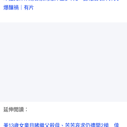
爆釀禍｜有片
延伸閲讀：
美13歲女童目睹繼父殺母、苦苦哀求仍遭開2槍　倖