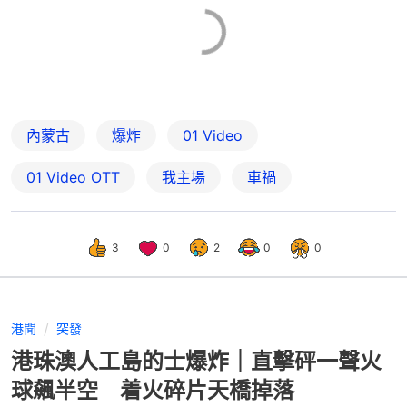
內蒙古
爆炸
01 Video
01‌ ‌Video‌ ‌OTT
我主場
車禍
3
0
2
0
0
港聞
突發
港珠澳人工島的士爆炸｜直擊砰一聲火
球飆半空 着火碎片天橋掉落