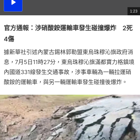
播
放
1:23
總
影
共
片
時
間
官方通報：涉硝酸銨運輸車發生碰撞爆炸 2死
4傷
據新華社引述內蒙古錫林郭勒盟東烏珠穆沁旗政府消
息，7月5日11時27分，東烏珠穆沁旗滿都寶力格鎮境
內國道331線發生交通事故，涉事車輛為一輛拉運硝
酸銨的運輸車，與另一輛運輸車發生碰撞後爆炸。