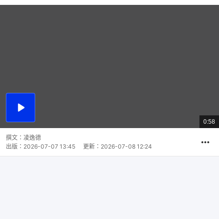
播
放
0:58
總
影
共
片
時
撰文：
凌逸德
間
出版：
2026-07-07 13:45
更新：
2026-07-08 12:24