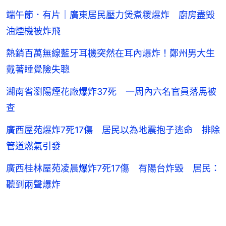
端午節．有片｜廣東居民壓力煲煮糭爆炸 廚房盡毀
油煙機被炸飛
熱銷百萬無線藍牙耳機突然在耳內爆炸！鄭州男大生
戴著睡覺險失聰
湖南省瀏陽煙花廠爆炸37死 一周內六名官員落馬被
查
廣西屋苑爆炸7死17傷 居民以為地震抱子逃命 排除
管道燃氣引發
廣西桂林屋苑凌晨爆炸7死17傷 有陽台炸毀 居民：
聽到兩聲爆炸