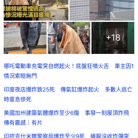
+
18
哪吒電動車充電突自燃起火！底盤狂噴火舌 車主因1
情況索賠無門
印度夜店爆炸致25死 傳氣缸爆炸起火 多數人逃亡
時窒息慘死
美國加州建築氣體爆炸至少6傷 事發一刻屋頂炸飛
傳有震感｜有片
印控克什米爾警察局爆炸至少9死 據報沒收炸彈突