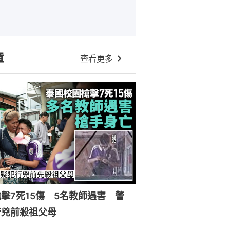
章
查看更多
擊7死15傷 5名教師遇害 警
行兇前殺祖父母