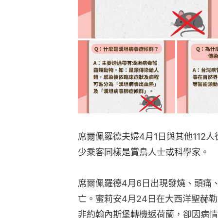
席爾佩羅德夫婦4月1日與其他112
少乘客同樣是賞鳥人士或科學家。
席爾佩羅德4月6日出現發燒、頭痛
亡。蜜莉安4月24日在大西洋聖赫
非約翰內斯堡轉機返荷蘭，卻因病情