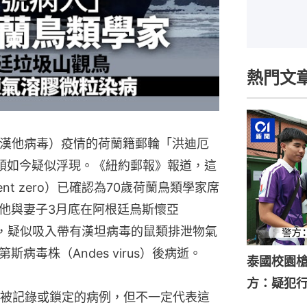
熱門文
，又稱漢他病毒）疫情的荷蘭籍郵輪「洪迪厄
情源頭如今疑似浮現。《紐約郵報》報道，這
nt zero）已確認為70歲荷蘭鳥類學家席
rd）。他與妻子3月底在阿根廷烏斯懷亞
賞鳥，疑似吸入帶有漢坦病毒的鼠類排泄物氣
病毒株（Andes virus）後病逝。
泰國校園槍
方：疑犯
被記錄或鎖定的病例，但不一定代表這