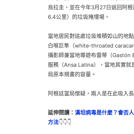
烏拉圭，並在今年3月27日返回阿
6.4公里）的垃圾掩埋場。
當地居民對這處垃圾堆積如山的地點
白喉巨隼（white-throated c
攝影師兼當地導遊布雷蒂（Gastón 
服務（Ansa Latina），當地
局原本規畫的容量。
阿根廷當局懷疑，兩人是在此吸入長
延伸閱讀：
漢坦病毒是什麼？會否人
方法
👇👇👇