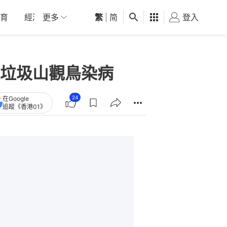
育
經濟
更多
01深圳
繁
觀點
|
简
健康
好食玩飛
登入
女
垃圾山觀鳥染病
24
在Google
追蹤《香港01》