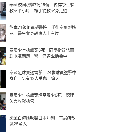
泰國校園槍擊7死15傷 倖存學生躲
教室半小時：槍手從教室旁走過
熊本7.1級地震襲醫院 手術室劇烈搖
晃 醫生奮身護病人｜有片
泰國少年槍擊案8死 同學指疑兇面
對欺凌問題 警：仍調查動機中
泰國足球賽遇雷擊 24歲球員遭擊中
身亡 另有12人受傷｜慎入
泰國少年槍擊案增至最少8死 總理
矢言收緊槍管
颱風白海豚吹襲日本沖繩 當局疏散
逾26萬人