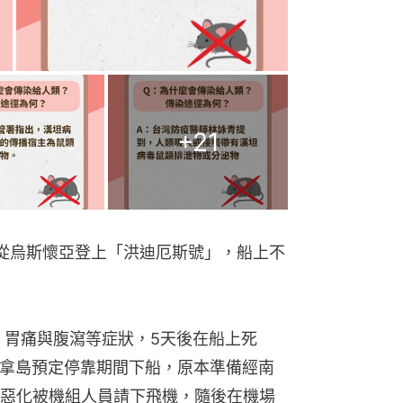
+
21
人從烏斯懷亞登上「洪迪厄斯號」，船上不
、胃痛與腹瀉等症狀，5天後在船上死
勒拿島預定停靠期間下船，原本準備經南
惡化被機組人員請下飛機，隨後在機場