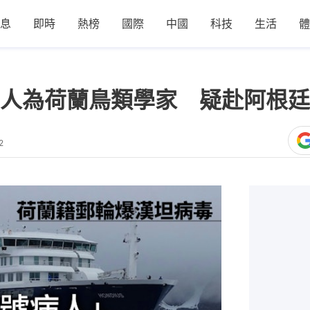
息
即時
熱榜
國際
中國
科技
生活
體
人為荷蘭鳥類學家 疑赴阿根廷
2