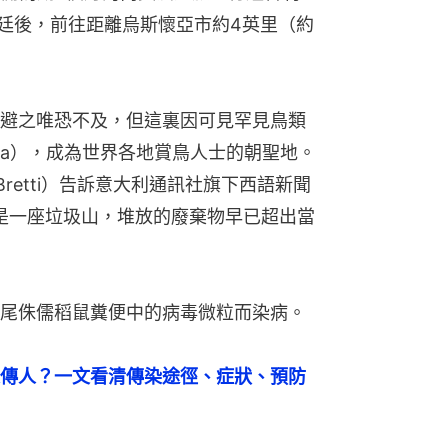
根廷後，前往距離烏斯懷亞市約4英里（約
避之唯恐不及，但這裏因可見罕見鳥類
aracara），成為世界各地賞鳥人士的朝聖地。
Bretti）告訴意大利通訊社旗下西語新聞
其實就是一座垃圾山，堆放的廢棄物早已超出當
尾侏儒稻鼠糞便中的病毒微粒而染病。
傳人？一文看清傳染途徑、症狀、預防