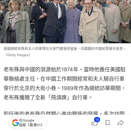
美國總統布殊和夫人的車隊在天安門廣場停留後，向圍觀的中國民眾揮手致意。
（Getty Images）
老布殊與中國的淵源始於1974年。當時他擔任美國駐
華聯絡處主任，在中國工作期間經常和夫人騎自行車
穿行於北京的大街小巷。1989年作為總統訪華期間，
老布殊獲贈了全新「飛鴿牌」自行車。
卸任後的老布殊仍然關心美中關係的發展，多次訪問
15
在Google
中國，還與家人參加了2008年北京奧運會的開幕式。
追蹤《香港01》