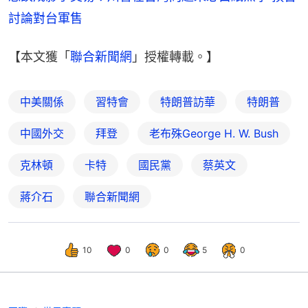
討論對台軍售
【本文獲「
聯合新聞網
」授權轉載。】
中美關係
習特會
特朗普訪華
特朗普
中國外交
拜登
老布殊George H. W. Bush
克林頓
卡特
國民黨
蔡英文
蔣介石
聯合新聞網
10
0
0
5
0