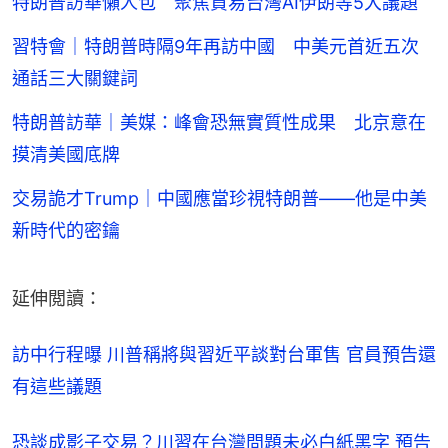
特朗普訪華懶人包 聚焦貿易台灣AI伊朗等5大議題
習特會｜特朗普時隔9年再訪中國 中美元首近五次
通話三大關鍵詞
特朗普訪華｜美媒：峰會恐無實質性成果 北京意在
摸清美國底牌
交易詭才Trump｜中國應當珍視特朗普——他是中美
新時代的密鑰
延伸閲讀：
訪中行程曝 川普稱將與習近平談對台軍售 官員預告還
有這些議題
恐談成影子交易？川習在台灣問題未必白紙黑字 預告