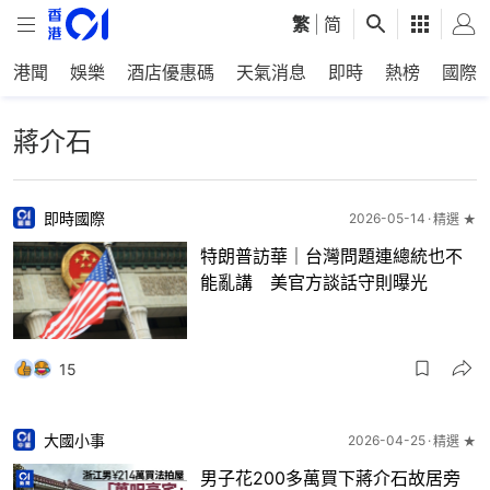
繁
|
简
港聞
娛樂
酒店優惠碼
天氣消息
即時
熱榜
國際
蔣介石
即時國際
2026-05-14
精選 ★
特朗普訪華｜台灣問題連總統也不
能亂講 美官方談話守則曝光
15
大國小事
2026-04-25
精選 ★
男子花200多萬買下蔣介石故居旁