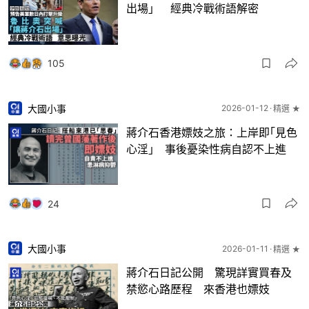
出場」 經典冷戰術語解密
105
大國小事
2026-01-12
精選 ★
蔣介石香港嫖妓之旅：上岸即｢見色
心淫｣ 事後憂染性病自認不上進
24
大國小事
2026-01-11
精選 ★
蔣介石日記公開 驚現詳實買春及
禁慾心路歷程 來香港也嫖妓