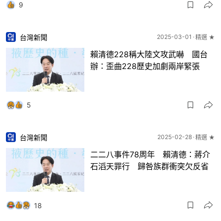
9
台灣新聞
2025-03-01
精選 ★
賴清德228稱大陸文攻武嚇 國台
辦：歪曲228歷史加劇兩岸緊張
5
台灣新聞
2025-02-28
精選 ★
二二八事件78周年 賴清德：蔣介
石滔天罪行 歸咎族群衝突欠反省
18