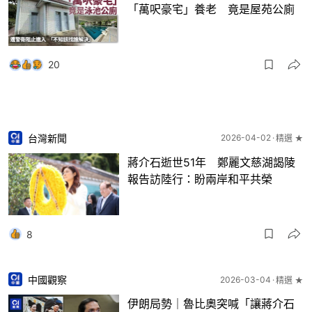
「萬呎豪宅」養老 竟是屋苑公廁
20
台灣新聞
2026-04-02
精選 ★
蔣介石逝世51年 鄭麗文慈湖謁陵
報告訪陸行：盼兩岸和平共榮
8
中國觀察
2026-03-04
精選 ★
伊朗局勢｜魯比奧突喊「讓蔣介石