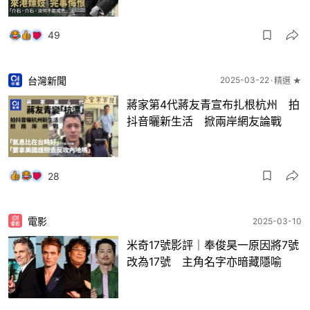
49
台灣新聞
2025-03-22
精選 ★
蔣家第4代蔣友青宣布扎根杭州 拍
抖音曬新生活 掀兩岸網友論戰
28
電影
2025-03-10
米奇17號影評｜奉俊昊一原因將7號
改為17號 主角名字亦暗藏隱喻