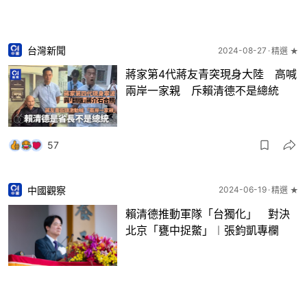
台灣新聞
2024-08-27
精選 ★
蔣家第4代蔣友青突現身大陸 高喊
兩岸一家親 斥賴清德不是總統
57
中國觀察
2024-06-19
精選 ★
賴清德推動軍隊「台獨化」 對決
北京「甕中捉鱉」︱張鈞凱專欄
36