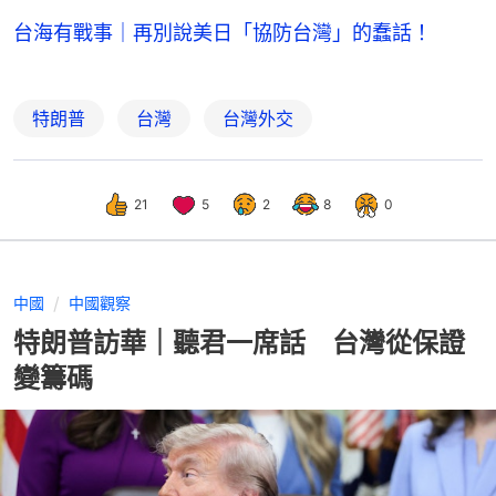
台海有戰事｜再別說美日「協防台灣」的蠢話！
特朗普
台灣
台灣外交
21
5
2
8
0
中國
中國觀察
特朗普訪華｜聽君一席話 台灣從保證
變籌碼