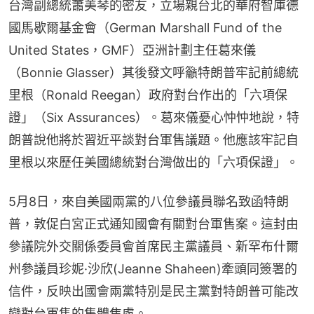
台灣副總統蕭美琴的密友，立場親台北的華府智庫德
國馬歇爾基金會（German Marshall Fund of the 
United States，GMF）亞洲計劃主任葛來儀
（Bonnie Glasser）其後發文呼籲特朗普牢記前總統
里根（Ronald Reegan）政府對台作出的「六項保
證」（Six Assurances）。葛來儀憂心忡忡地說，特
朗普說他將於習近平談對台軍售議題。他應該牢記自
里根以來歷任美國總統對台灣做出的「六項保證」。
5月8日，來自美國兩黨的八位參議員聯名致函特朗
普，敦促白宮正式通知國會有關對台軍售案。這封由
參議院外交關係委員會首席民主黨議員、新罕布什爾
州參議員珍妮·沙欣(Jeanne Shaheen)牽頭同簽署的
信件，反映出國會兩黨特別是民主黨對特朗普可能改
變對台軍售的集體焦慮。