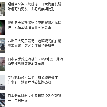
逼脫至全裸火燒體毛 日女找朋友殘
酷虐死前男友 主犯判無期徒刑
伊朗向美國提出多項重開霍爾木茲條
件 包括全額賠償和解凍資產
非洲巨大河馬暴衝「追殺觀光船」驚
險畫面曝 遊客：這輩子最恐怖
日本岩手縣近海發生5.6級地震 北海
道至福島縣廣泛地區有感
亨特認特赦不公平「對父親聲譽並非
好事」 透露拜登癌細胞擴散
日本發布排名：中國科研投入全球第
一 美日居後