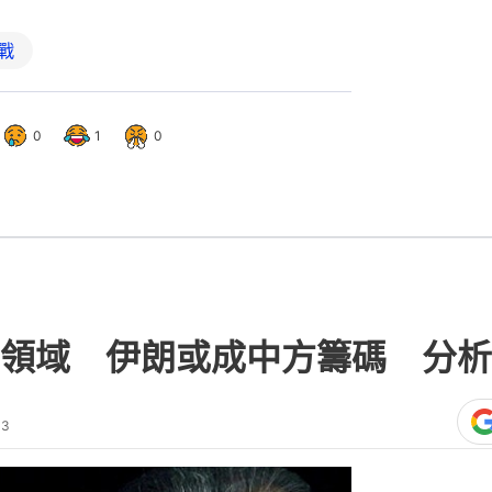
戰
0
1
0
領域 伊朗或成中方籌碼 分析
43