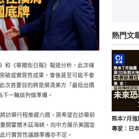
熱門文
》和《華爾街日報》報道分析，此次峰
突破或實質性成果，會後甚至可能不會
此次首要目的將是摸清美方「最低出價
）」，並為下一輪談判做準備。
將訪華行程推遲六週，原希望在訪華前
熊本7月
重開霍爾木茲海峽，向中方展示美國並
專家：日
此行實質性議題準備亦不足。