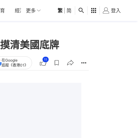
育
經濟
更多
01深圳
繁
觀點
|
简
健康
好食玩飛
登入
女
摸清美國底牌
11
在Google
追蹤《香港01》