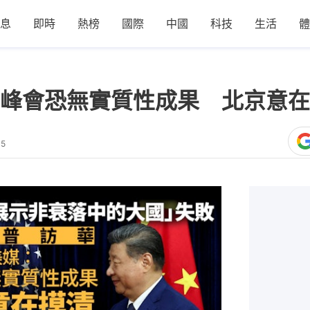
息
即時
熱榜
國際
中國
科技
生活
體
峰會恐無實質性成果 北京意在
05