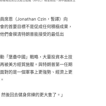
國際機場出席亞太經合組織（APEC）峰會期間，與中國國家主
（Jonathan Czin，暫譯）向
會的首要目標不是促成任何積極成果，
他們會摸清特朗普能接受的最低出
動「堡壘中國」戰略，大量投資本土技
再被美方經貿施壓。與特朗普第一任期
面對的是一個軍事上更強勢、經濟上更
。
，然後回去健身房練的更大隻了。」