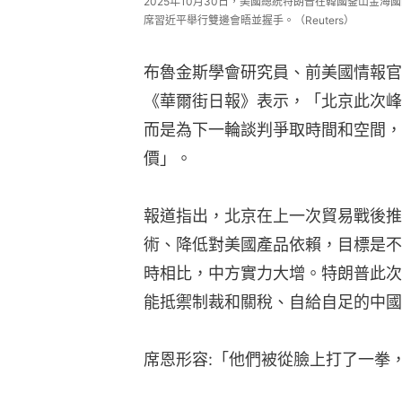
2025年10月30日，美國總統特朗普在韓國釜山金海
席習近平舉行雙邊會晤並握手。（Reuters）
布魯金斯學會研究員、前美國情報官員席恩
《華爾街日報》表示，「北京此次峰
而是為下一輪談判爭取時間和空間，
價」。
報道指出，北京在上一次貿易戰後推
術、降低對美國產品依賴，目標是不
時相比，中方實力大增。特朗普此次
能抵禦制裁和關稅、自給自足的中國
席恩形容:「他們被從臉上打了一拳